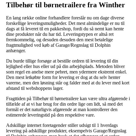
Tilbehør til børnetrailere fra Winther
En lang række online forhandlere foreslår nu om dage diverse
forskellige leveringsmuligheder. Det mest almindelige er nu til
dags at få leveret til en pakkeshop, fordi du så nemt kan hente
dine produkter når du har tid. Leveringstypen er altså ret
fremkommelig, og desuden desuden den mest betalelige
fragtmulighed ved køb af Garage/Regnslag til Dolphin
anhænger.
Du burde tillige forsøge at bestille ordren til levering til din
lejlighed eller hus eller ud på din arbejdsplads. Metoden bliver
som regel en anelse mere pebret, men ydermere ekstremt enkel.
Den mest letkøbte form for levering er dog at du selv henter
varerne, men den løsning står og falder med at du lever med kort
afstand til webshoppens lager.
Fragttiden på Tilbehør til børnetrailere kan være ultra afgørende i
tilfælde af at vi har brug for din ordre lige om lidt, så med det
formål er det naturligvis afgørende at man kontrollerer den
estimerede leveringstid på den respektive vare.
Adskillige internet foretagender stiller udsigt til 1 hverdags
levering på adskillige produkter, eksempelvis Garage/Regnslag