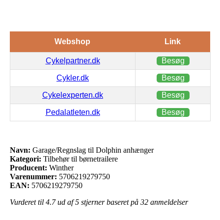
Webshop
Link
Cykelpartner.dk
Besøg
Cykler.dk
Besøg
Cykelexperten.dk
Besøg
Pedalatleten.dk
Besøg
Navn:
Garage/Regnslag til Dolphin anhænger
Kategori:
Tilbehør til børnetrailere
Producent:
Winther
Varenummer:
5706219279750
EAN:
5706219279750
Vurderet til
4.7
ud af 5 stjerner baseret på
32
anmeldelser