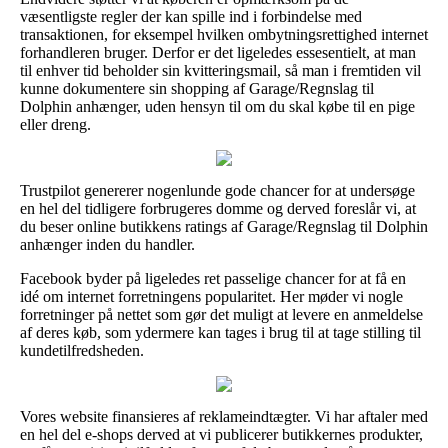
væsentligste regler der kan spille ind i forbindelse med
transaktionen, for eksempel hvilken ombytningsrettighed internet
forhandleren bruger. Derfor er det ligeledes essesentielt, at man
til enhver tid beholder sin kvitteringsmail, så man i fremtiden vil
kunne dokumentere sin shopping af Garage/Regnslag til
Dolphin anhænger, uden hensyn til om du skal købe til en pige
eller dreng.
Trustpilot genererer nogenlunde gode chancer for at undersøge
en hel del tidligere forbrugeres domme og derved foreslår vi, at
du beser online butikkens ratings af Garage/Regnslag til Dolphin
anhænger inden du handler.
Facebook byder på ligeledes ret passelige chancer for at få en
idé om internet forretningens popularitet. Her møder vi nogle
forretninger på nettet som gør det muligt at levere en anmeldelse
af deres køb, som ydermere kan tages i brug til at tage stilling til
kundetilfredsheden.
Vores website finansieres af reklameindtægter. Vi har aftaler med
en hel del e-shops derved at vi publicerer butikkernes produkter,