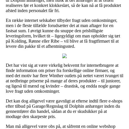
til Dolphin anhænger, men husk at det afhænger af at orden
realiseres før et konkret klokkeslæt, så de kan nå at få produktet
afsted inden personalet får fri.
En række internet selskaber tilbyder fragt uden omkostninger,
men i de fleste tilfælde forudsætter det at man aftager for en
fastsat sum. I øvrigt kunne du snuppe den prisbilligste
leveringsform, hvilket tit – ligegyldigt om man opholder sig tæt
på Kolding, Rønne eller Ribe – vil blive at få fragtfirmaet til at
levere din pakke til et afhentningssted.
Det har vist sig at være virkelig bekvemt for internetbrugere at
finde information om priser fra forskellige online firmaer, og
med det motiv har flere Winther outlets på nettet været tvunget til
at nedbringe priserne på mange af deres produkter – til juniorer,
og ligeså til mænd og kvinder – drastisk, og endda nogle gange
love fragt uden omkostninger.
Det kan dog alligevel være gavnligt at efterse indtil flere e-shops
efter tilbud på Garage/Regnslag til Dolphin anhænger inden du
gennemfører din handel, sådan at du er skudsikker på at
modtage den skarpeste pris.
Man må alligevel være obs på, at såfremt en online webshop