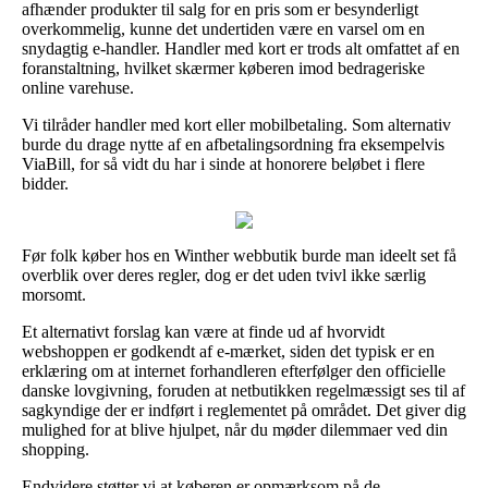
afhænder produkter til salg for en pris som er besynderligt
overkommelig, kunne det undertiden være en varsel om en
snydagtig e-handler. Handler med kort er trods alt omfattet af en
foranstaltning, hvilket skærmer køberen imod bedrageriske
online varehuse.
Vi tilråder handler med kort eller mobilbetaling. Som alternativ
burde du drage nytte af en afbetalingsordning fra eksempelvis
ViaBill, for så vidt du har i sinde at honorere beløbet i flere
bidder.
Før folk køber hos en Winther webbutik burde man ideelt set få
overblik over deres regler, dog er det uden tvivl ikke særlig
morsomt.
Et alternativt forslag kan være at finde ud af hvorvidt
webshoppen er godkendt af e-mærket, siden det typisk er en
erklæring om at internet forhandleren efterfølger den officielle
danske lovgivning, foruden at netbutikken regelmæssigt ses til af
sagkyndige der er indført i reglementet på området. Det giver dig
mulighed for at blive hjulpet, når du møder dilemmaer ved din
shopping.
Endvidere støtter vi at køberen er opmærksom på de