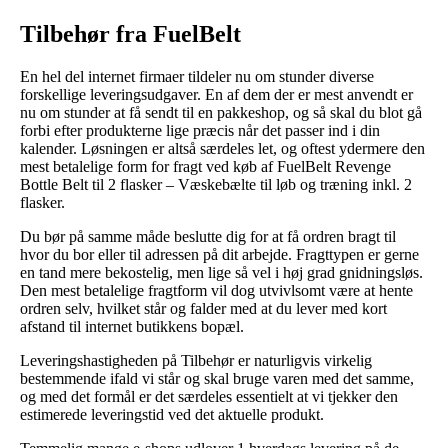
Tilbehør fra FuelBelt
En hel del internet firmaer tildeler nu om stunder diverse
forskellige leveringsudgaver. En af dem der er mest anvendt er
nu om stunder at få sendt til en pakkeshop, og så skal du blot gå
forbi efter produkterne lige præcis når det passer ind i din
kalender. Løsningen er altså særdeles let, og oftest ydermere den
mest betalelige form for fragt ved køb af FuelBelt Revenge
Bottle Belt til 2 flasker – Væskebælte til løb og træning inkl. 2
flasker.
Du bør på samme måde beslutte dig for at få ordren bragt til
hvor du bor eller til adressen på dit arbejde. Fragttypen er gerne
en tand mere bekostelig, men lige så vel i høj grad gnidningsløs.
Den mest betalelige fragtform vil dog utvivlsomt være at hente
ordren selv, hvilket står og falder med at du lever med kort
afstand til internet butikkens bopæl.
Leveringshastigheden på Tilbehør er naturligvis virkelig
bestemmende ifald vi står og skal bruge varen med det samme,
og med det formål er det særdeles essentielt at vi tjekker den
estimerede leveringstid ved det aktuelle produkt.