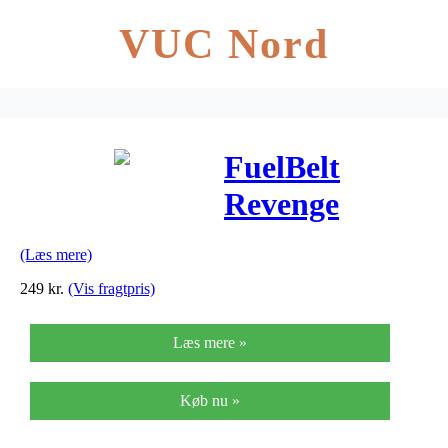
VUC Nord
FuelBelt
Revenge
Bottle Belt til
(Læs mere)
2 flasker –
249
kr.
(Vis fragtpris)
Væskebælte til
Læs mere »
løb og træning
inkl. 2 flasker
Køb nu »