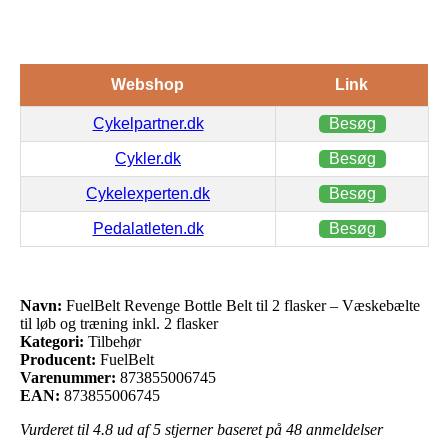
Webshop
Link
Cykelpartner.dk
Besøg
Cykler.dk
Besøg
Cykelexperten.dk
Besøg
Pedalatleten.dk
Besøg
Navn:
FuelBelt Revenge Bottle Belt til 2 flasker – Væskebælte
til løb og træning inkl. 2 flasker
Kategori:
Tilbehør
Producent:
FuelBelt
Varenummer:
873855006745
EAN:
873855006745
Vurderet til
4.8
ud af 5 stjerner baseret på
48
anmeldelser