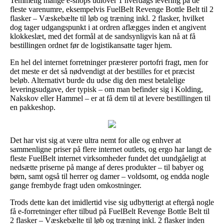
Temmelig mange e-shops udlover 1 hverdags levering på de
fleste varenumre, eksempelvis FuelBelt Revenge Bottle Belt til 2
flasker – Væskebælte til løb og træning inkl. 2 flasker, hvilket
dog tager udgangspunkt i at ordren aflægges inden et angivent
klokkeslæt, med det formål at de sandsynligvis kan nå at få
bestillingen ordnet før de logistikansatte tager hjem.
En hel del internet forretninger præsterer portofri fragt, men for
det meste er det så nødvendigt at der bestilles for et præcist
beløb. Alternativt burde du udse dig den mest betalelige
leveringsudgave, der typisk – om man befinder sig i Kolding,
Nakskov eller Hammel – er at få dem til at levere bestillingen til
en pakkeshop.
Det har vist sig at være ultra nemt for alle og enhver at
sammenligne priser på flere internet outlets, og ergo har langt de
fleste FuelBelt internet virksomheder fundet det uundgåeligt at
nedsætte priserne på mange af deres produkter – til babyer og
børn, samt også til herrer og damer – voldsomt, og endda nogle
gange frembyde fragt uden omkostninger.
Trods dette kan det imidlertid vise sig udbytterigt at eftergå nogle
få e-forretninger efter tilbud på FuelBelt Revenge Bottle Belt til
2 flasker – Væskebælte til løb og træning inkl. 2 flasker inden