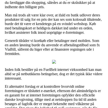
du færdiggør din shopping, således at du er skråsikker på at
indhente den billigste pris.
Man må trods alt være klar over, at ifald en butik udlover deres
produkter til salg for en pris der kan ses som kolossalt tiltalende,
burde det tit være et kendetegn på en svindel webshop. Køb
med betalingskort er heldigvis dækket ind under en orden,
hvilket assisterer folk imod uoprigtige e-forretninger.
Generelt tilråder vi kortkøb eller betalinger med mobilen. Som
en anden løsning burde du anvende et afbetalingstilbud som fx
ViaBill, såfremt du higer efter at finansiere regningen ude i
fremtiden.
Inden folk bestiller på en FuelBelt internet virksomhed kan man
altid se på netbutikkens betingelser, dog er det typisk ikke videre
interessant.
Et alternativt forslag er at kontrollere hvorvidt online
forretningen er tilsluttet e-mærket, eftersom det almindeligvis er
en garanti for at internet forretningen opfylder den officielle
danske lovgivning, tillige med at netshoppen fra tid til anden
besøges af fagfolk der er meget bekendte med vilkårene på