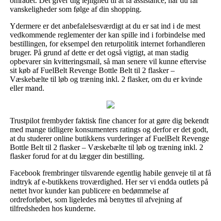
området. Det giver dig lejlighed til at få assistance, når du får
vanskeligheder som følge af din shopping.
Ydermere er det anbefalelsesværdigt at du er sat ind i de mest
vedkommende reglementer der kan spille ind i forbindelse med
bestillingen, for eksempel den returpolitik internet forhandleren
bruger. På grund af dette er det også vigtigt, at man stadig
opbevarer sin kvitteringsmail, så man senere vil kunne eftervise
sit køb af FuelBelt Revenge Bottle Belt til 2 flasker –
Væskebælte til løb og træning inkl. 2 flasker, om du er kvinde
eller mand.
Trustpilot frembyder faktisk fine chancer for at gøre dig bekendt
med mange tidligere konsumenters ratings og derfor er det godt,
at du studerer online butikkens vurderinger af FuelBelt Revenge
Bottle Belt til 2 flasker – Væskebælte til løb og træning inkl. 2
flasker forud for at du lægger din bestilling.
Facebook frembringer tilsvarende egentlig habile genveje til at få
indtryk af e-butikkens troværdighed. Her ser vi endda outlets på
nettet hvor kunder kan publicere en bedømmelse af
ordreforløbet, som ligeledes må benyttes til afvejning af
tilfredsheden hos kunderne.