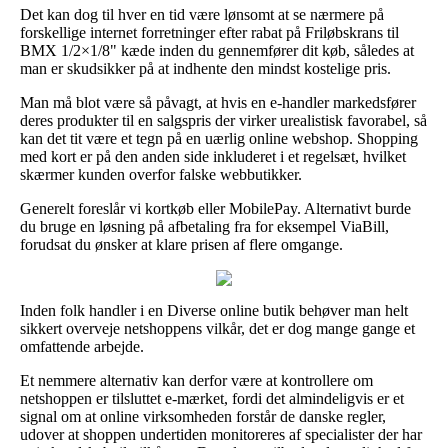
Det kan dog til hver en tid være lønsomt at se nærmere på
forskellige internet forretninger efter rabat på Friløbskrans til
BMX 1/2×1/8" kæde inden du gennemfører dit køb, således at
man er skudsikker på at indhente den mindst kostelige pris.
Man må blot være så påvagt, at hvis en e-handler markedsfører
deres produkter til en salgspris der virker urealistisk favorabel, så
kan det tit være et tegn på en uærlig online webshop. Shopping
med kort er på den anden side inkluderet i et regelsæt, hvilket
skærmer kunden overfor falske webbutikker.
Generelt foreslår vi kortkøb eller MobilePay. Alternativt burde
du bruge en løsning på afbetaling fra for eksempel ViaBill,
forudsat du ønsker at klare prisen af flere omgange.
Inden folk handler i en Diverse online butik behøver man helt
sikkert overveje netshoppens vilkår, det er dog mange gange et
omfattende arbejde.
Et nemmere alternativ kan derfor være at kontrollere om
netshoppen er tilsluttet e-mærket, fordi det almindeligvis er et
signal om at online virksomheden forstår de danske regler,
udover at shoppen undertiden monitoreres af specialister der har