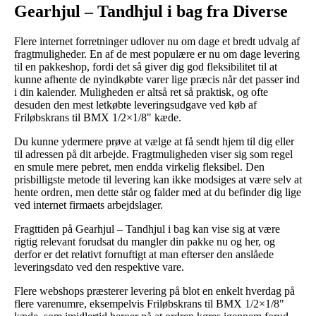
Gearhjul – Tandhjul i bag fra Diverse
Flere internet forretninger udlover nu om dage et bredt udvalg af
fragtmuligheder. En af de mest populære er nu om dage levering
til en pakkeshop, fordi det så giver dig god fleksibilitet til at
kunne afhente de nyindkøbte varer lige præcis når det passer ind
i din kalender. Muligheden er altså ret så praktisk, og ofte
desuden den mest letkøbte leveringsudgave ved køb af
Friløbskrans til BMX 1/2×1/8" kæde.
Du kunne ydermere prøve at vælge at få sendt hjem til dig eller
til adressen på dit arbejde. Fragtmuligheden viser sig som regel
en smule mere pebret, men endda virkelig fleksibel. Den
prisbilligste metode til levering kan ikke modsiges at være selv at
hente ordren, men dette står og falder med at du befinder dig lige
ved internet firmaets arbejdslager.
Fragttiden på Gearhjul – Tandhjul i bag kan vise sig at være
rigtig relevant forudsat du mangler din pakke nu og her, og
derfor er det relativt fornuftigt at man efterser den anslåede
leveringsdato ved den respektive vare.
Flere webshops præsterer levering på blot en enkelt hverdag på
flere varenumre, eksempelvis Friløbskrans til BMX 1/2×1/8"