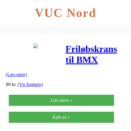
VUC Nord
Friløbskrans
til BMX
1/2×1/8" kæde
(Læs mere)
89
kr.
(Vis fragtpris)
Læs mere »
Køb nu »