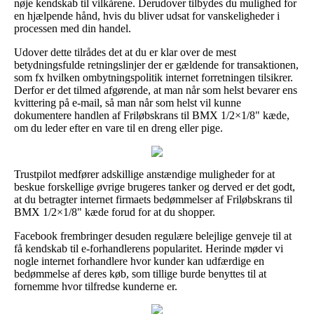
nøje kendskab til vilkårene. Derudover tilbydes du mulighed for
en hjælpende hånd, hvis du bliver udsat for vanskeligheder i
processen med din handel.
Udover dette tilrådes det at du er klar over de mest
betydningsfulde retningslinjer der er gældende for transaktionen,
som fx hvilken ombytningspolitik internet forretningen tilsikrer.
Derfor er det tilmed afgørende, at man når som helst bevarer ens
kvittering på e-mail, så man når som helst vil kunne
dokumentere handlen af Friløbskrans til BMX 1/2×1/8" kæde,
om du leder efter en vare til en dreng eller pige.
Trustpilot medfører adskillige anstændige muligheder for at
beskue forskellige øvrige brugeres tanker og derved er det godt,
at du betragter internet firmaets bedømmelser af Friløbskrans til
BMX 1/2×1/8" kæde forud for at du shopper.
Facebook frembringer desuden regulære belejlige genveje til at
få kendskab til e-forhandlerens popularitet. Herinde møder vi
nogle internet forhandlere hvor kunder kan udfærdige en
bedømmelse af deres køb, som tillige burde benyttes til at
fornemme hvor tilfredse kunderne er.