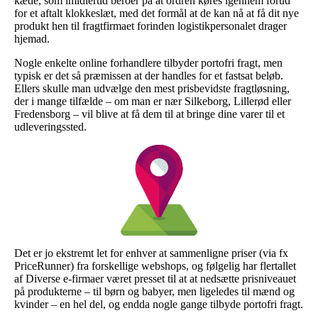
kæde, som imidlertid beroer på at ordren køres igennem forud
for et aftalt klokkeslæt, med det formål at de kan nå at få dit nye
produkt hen til fragtfirmaet forinden logistikpersonalet drager
hjemad.
Nogle enkelte online forhandlere tilbyder portofri fragt, men
typisk er det så præmissen at der handles for et fastsat beløb.
Ellers skulle man udvælge den mest prisbevidste fragtløsning,
der i mange tilfælde – om man er nær Silkeborg, Lillerød eller
Fredensborg – vil blive at få dem til at bringe dine varer til et
udleveringssted.
Det er jo ekstremt let for enhver at sammenligne priser (via fx
PriceRunner) fra forskellige webshops, og følgelig har flertallet
af Diverse e-firmaer været presset til at at nedsætte prisniveauet
på produkterne – til børn og babyer, men ligeledes til mænd og
kvinder – en hel del, og endda nogle gange tilbyde portofri fragt.