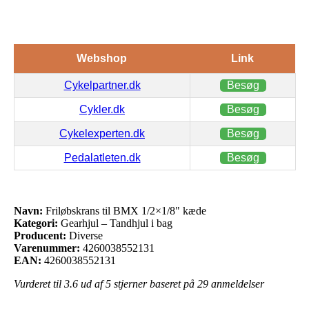
Webshop
Link
Cykelpartner.dk
Besøg
Cykler.dk
Besøg
Cykelexperten.dk
Besøg
Pedalatleten.dk
Besøg
Navn:
Friløbskrans til BMX 1/2×1/8" kæde
Kategori:
Gearhjul – Tandhjul i bag
Producent:
Diverse
Varenummer:
4260038552131
EAN:
4260038552131
Vurderet til
3.6
ud af 5 stjerner baseret på
29
anmeldelser