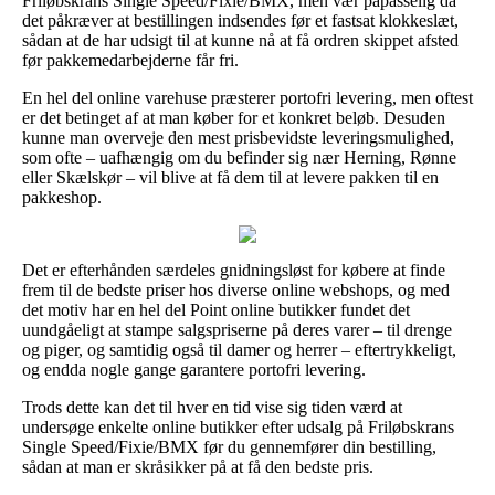
Friløbskrans Single Speed/Fixie/BMX, men vær påpasselig da
det påkræver at bestillingen indsendes før et fastsat klokkeslæt,
sådan at de har udsigt til at kunne nå at få ordren skippet afsted
før pakkemedarbejderne får fri.
En hel del online varehuse præsterer portofri levering, men oftest
er det betinget af at man køber for et konkret beløb. Desuden
kunne man overveje den mest prisbevidste leveringsmulighed,
som ofte – uafhængig om du befinder sig nær Herning, Rønne
eller Skælskør – vil blive at få dem til at levere pakken til en
pakkeshop.
Det er efterhånden særdeles gnidningsløst for købere at finde
frem til de bedste priser hos diverse online webshops, og med
det motiv har en hel del Point online butikker fundet det
uundgåeligt at stampe salgspriserne på deres varer – til drenge
og piger, og samtidig også til damer og herrer – eftertrykkeligt,
og endda nogle gange garantere portofri levering.
Trods dette kan det til hver en tid vise sig tiden værd at
undersøge enkelte online butikker efter udsalg på Friløbskrans
Single Speed/Fixie/BMX før du gennemfører din bestilling,
sådan at man er skråsikker på at få den bedste pris.