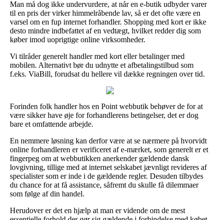
Man må dog ikke undervurdere, at når en e-butik udbyder varer
til en pris der virker himmelråbende lav, så er det ofte være en
varsel om en fup internet forhandler. Shopping med kort er ikke
desto mindre indbefattet af en vedtægt, hvilket redder dig som
køber imod uoprigtige online virksomheder.
Vi tilråder generelt handler med kort eller betalinger med
mobilen. Alternativt bør du udnytte et afbetalingstilbud som
f.eks. ViaBill, forudsat du hellere vil dække regningen over tid.
Forinden folk handler hos en Point webbutik behøver de for at
være sikker have øje for forhandlerens betingelser, det er dog
bare et omfattende arbejde.
En nemmere løsning kan derfor være at se nærmere på hvorvidt
online forhandleren er verificeret af e-mærket, som generelt er et
fingerpeg om at webbutikken anerkender gældende dansk
lovgivning, tillige med at internet selskabet jævnligt revideres af
specialister som er inde i de gældende regler. Desuden tilbydes
du chance for at få assistance, såfremt du skulle få dilemmaer
som følge af din handel.
Herudover er det en hjælp at man er vidende om de mest
essentielle forhold der gør sig gældende i forbindelse med købet,