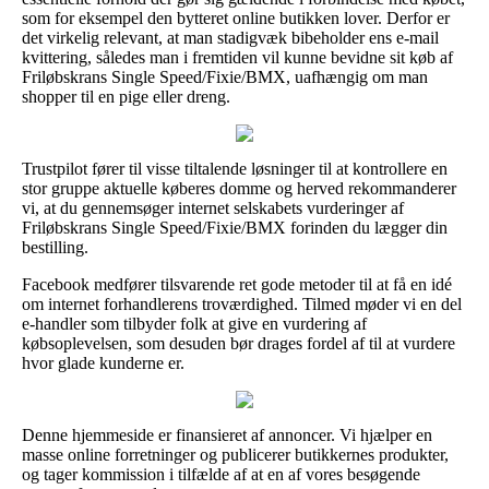
som for eksempel den bytteret online butikken lover. Derfor er
det virkelig relevant, at man stadigvæk bibeholder ens e-mail
kvittering, således man i fremtiden vil kunne bevidne sit køb af
Friløbskrans Single Speed/Fixie/BMX, uafhængig om man
shopper til en pige eller dreng.
Trustpilot fører til visse tiltalende løsninger til at kontrollere en
stor gruppe aktuelle køberes domme og herved rekommanderer
vi, at du gennemsøger internet selskabets vurderinger af
Friløbskrans Single Speed/Fixie/BMX forinden du lægger din
bestilling.
Facebook medfører tilsvarende ret gode metoder til at få en idé
om internet forhandlerens troværdighed. Tilmed møder vi en del
e-handler som tilbyder folk at give en vurdering af
købsoplevelsen, som desuden bør drages fordel af til at vurdere
hvor glade kunderne er.
Denne hjemmeside er finansieret af annoncer. Vi hjælper en
masse online forretninger og publicerer butikkernes produkter,
og tager kommission i tilfælde af at en af vores besøgende