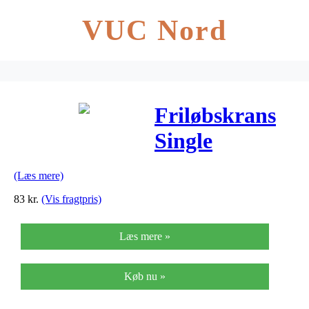
VUC Nord
Friløbskrans
Single
Speed/Fixie/B
(Læs mere)
83
kr.
(Vis fragtpris)
Læs mere »
Køb nu »