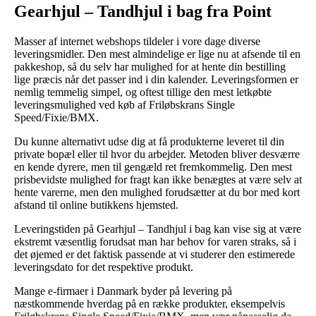
Gearhjul – Tandhjul i bag fra Point
Masser af internet webshops tildeler i vore dage diverse
leveringsmidler. Den mest almindelige er lige nu at afsende til en
pakkeshop, så du selv har mulighed for at hente din bestilling
lige præcis når det passer ind i din kalender. Leveringsformen er
nemlig temmelig simpel, og oftest tillige den mest letkøbte
leveringsmulighed ved køb af Friløbskrans Single
Speed/Fixie/BMX.
Du kunne alternativt udse dig at få produkterne leveret til din
private bopæl eller til hvor du arbejder. Metoden bliver desværre
en kende dyrere, men til gengæld ret fremkommelig. Den mest
prisbevidste mulighed for fragt kan ikke benægtes at være selv at
hente varerne, men den mulighed forudsætter at du bor med kort
afstand til online butikkens hjemsted.
Leveringstiden på Gearhjul – Tandhjul i bag kan vise sig at være
ekstremt væsentlig forudsat man har behov for varen straks, så i
det øjemed er det faktisk passende at vi studerer den estimerede
leveringsdato for det respektive produkt.
Mange e-firmaer i Danmark byder på levering på
næstkommende hverdag på en række produkter, eksempelvis