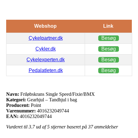
Webshop
Link
Cykelpartner.dk
Besøg
Cykler.dk
Besøg
Cykelexperten.dk
Besøg
Pedalatleten.dk
Besøg
Navn:
Friløbskrans Single Speed/Fixie/BMX
Kategori:
Gearhjul – Tandhjul i bag
Producent:
Point
Varenummer:
4016232049744
EAN:
4016232049744
Vurderet til
3.7
ud af 5 stjerner baseret på
37
anmeldelser