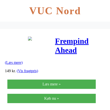
VUC Nord
Frempind
Ahead
HighRise OS
(Læs mere)
70 mm
149
kr.
(Vis fragtpris)
fremspring
Læs mere »
Køb nu »