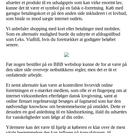
afsætter et produkt til en udsalgspris som kan virke enormt lav,
kunne det tit være et symbol på en falsk e-forretning. Køb med
gængse betalingskort er på den anden side inkluderet i et lovbud,
som bistår os imod uægte internet outlets.
Vi anbefaler shopping med kort eller betalinger med mobilen.
Som en alternativ mulighed burde du udnytte et afdragstilbud
som f.eks. ViaBill, hvis du foretrækker at godtgøre beløbet
senere.
Før nogen bestiller på en BBB webshop kunne de for at være på
den sikre side overveje netbutikkens regler, men det er tit et
omfattende arbejde.
Et nemt alternativ kan være at kontrollere hvorvidt online
forretningen er e-mærket medlem, som ofte er et fingerpeg om at
internet virksomheden efterfølger dansk lovgivning, samt at
online firmaet regelmæssigt besøges af fagmænd som har den
nødvendige knowhow om bestemmelserne på området. Dette er
desuden en god anledning til en håndsrækning, ifald du udsættes
for vanskeligheder som følge af din ordre.
Ydermere kan det være til hjælp at køberen er klar over de mest
vitale bestemmelser der kan influere på transaktionen, til