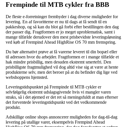
Frempinde til MTB cykler fra BBB
De fleste e-forretninger frembyder i dag diverse muligheder for
levering. En af favoritterne er nu til dags at få sendt til en
pakkeshop, og så kan du blot gå forbi efter bestillingen den dag
der passer dig. Fragtformen er jo meget uproblematisk, samt i
mange tilfælde derudover den mest prisbevidste leveringsløsning
ved køb af Frempind Ahead HighRise OS 70 mm fremspring.
Du bør alternativt prøve at få varerne leveret til din bopæl eller
til adressen hvor du arbejder. Fragtformen er i mange tilfælde et
hak mindre prisbillig, men desuden ekstremt smertefri. Den
prisbilligste fragtmulighed vil dog altid vise sig at være at hente
produkterne selv, men det beroer på at du befinder dig lige ved
webshoppens hjemsted.
Leveringstidspunktet på Frempinde til MTB cykler er
selvfølgelig ekstremt udslagsgivende hvis vi mangler varen
straks, så i det øjemed er det ret så meningsfuldt at man efterser
det forventede leveringstidspunkt ved det vedkommende
produkt.
Adskillige online shops annoncerer muligheden for dag-til-dag
levering på utallige varer, eksempelvis Frempind Ahead