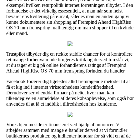
eksempel hvilken returpolitik internet forretningen tilbyder. I den
forbindelse er det virkelig essesentielt, at man når som helst
bevarer ens kvittering på e-mail, således man en anden gang vil
kunne dokumentere sin shopping af Frempind Ahead HighRise
OS 70 mm fremspring, uafhængig om man shopper til en kvinde
eller mand.
Trustpilot tilbyder dig en række stabile chancer for at kontrollere
ret mange forhenværende brugeres kritik og derved foreslår vi,
at du tager et kig på online forhandlerens ratings af Frempind
Ahead HighRise OS 70 mm fremspring forinden du handler.
Facebook forærer dig ligeledes altid fremragende metoder til at
få et kig ind i internet virksomhedens kundetilfredshed.
Derudover ser vi endda firmaer på nettet hvor man kan
tilkendegive en anmeldelse af deres købsoplevelse, som også bør
anvendes til at få et indblik i tilfredsheden hos kunderne.
Vores hjemmeside er finansieret ved hjælp af annoncer. Vi
arbejder sammen med mange e-handler derved at vi formidler
butikkernes produkter, og indhenter honorar for så vidt en af de