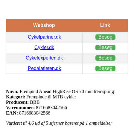
Webshop
Link
Cykelpartner.dk
Besøg
Cykler.dk
Besøg
Cykelexperten.dk
Besøg
Pedalatleten.dk
Besøg
Navn:
Frempind Ahead HighRise OS 70 mm fremspring
Kategori:
Frempinde til MTB cykler
Producent:
BBB
Varenummer:
8716683042566
EAN:
8716683042566
Vurderet til
4.6
ud af 5 stjerner baseret på
1
anmeldelser