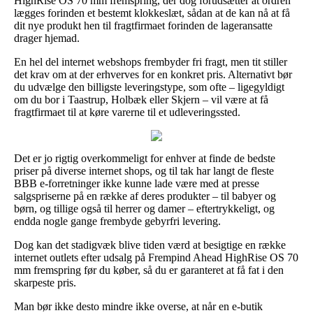
HighRise OS 70 mm fremspring, der dog forudsætter at ordren
lægges forinden et bestemt klokkeslæt, sådan at de kan nå at få
dit nye produkt hen til fragtfirmaet forinden de lageransatte
drager hjemad.
En hel del internet webshops frembyder fri fragt, men tit stiller
det krav om at der erhverves for en konkret pris. Alternativt bør
du udvælge den billigste leveringstype, som ofte – ligegyldigt
om du bor i Taastrup, Holbæk eller Skjern – vil være at få
fragtfirmaet til at køre varerne til et udleveringssted.
Det er jo rigtig overkommeligt for enhver at finde de bedste
priser på diverse internet shops, og til tak har langt de fleste
BBB e-forretninger ikke kunne lade være med at presse
salgspriserne på en række af deres produkter – til babyer og
børn, og tillige også til herrer og damer – eftertrykkeligt, og
endda nogle gange frembyde gebyrfri levering.
Dog kan det stadigvæk blive tiden værd at besigtige en række
internet outlets efter udsalg på Frempind Ahead HighRise OS 70
mm fremspring før du køber, så du er garanteret at få fat i den
skarpeste pris.
Man bør ikke desto mindre ikke overse, at når en e-butik