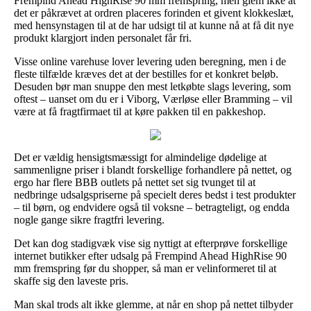
Frempind Ahead HighRise 90 mm fremspring, men glem ikke at
det er påkrævet at ordren placeres forinden et givent klokkeslæt,
med hensynstagen til at de har udsigt til at kunne nå at få dit nye
produkt klargjort inden personalet får fri.
Visse online varehuse lover levering uden beregning, men i de
fleste tilfælde kræves det at der bestilles for et konkret beløb.
Desuden bør man snuppe den mest letkøbte slags levering, som
oftest – uanset om du er i Viborg, Værløse eller Bramming – vil
være at få fragtfirmaet til at køre pakken til en pakkeshop.
Det er vældig hensigtsmæssigt for almindelige dødelige at
sammenligne priser i blandt forskellige forhandlere på nettet, og
ergo har flere BBB outlets på nettet set sig tvunget til at
nedbringe udsalgspriserne på specielt deres bedst i test produkter
– til børn, og endvidere også til voksne – betragteligt, og endda
nogle gange sikre fragtfri levering.
Det kan dog stadigvæk vise sig nyttigt at efterprøve forskellige
internet butikker efter udsalg på Frempind Ahead HighRise 90
mm fremspring før du shopper, så man er velinformeret til at
skaffe sig den laveste pris.
Man skal trods alt ikke glemme, at når en shop på nettet tilbyder