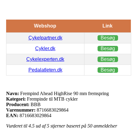
Webshop
Link
Cykelpartner.dk
Besøg
Cykler.dk
Besøg
Cykelexperten.dk
Besøg
Pedalatleten.dk
Besøg
Navn:
Frempind Ahead HighRise 90 mm fremspring
Kategori:
Frempinde til MTB cykler
Producent:
BBB
Varenummer:
8716683029864
EAN:
8716683029864
Vurderet til
4.5
ud af 5 stjerner baseret på
50
anmeldelser