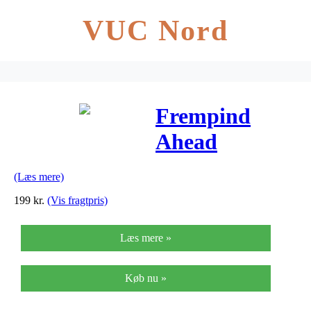
VUC Nord
Frempind
Ahead
HighRise 90
(Læs mere)
mm
199
kr.
(Vis fragtpris)
fremspring
Læs mere »
Køb nu »