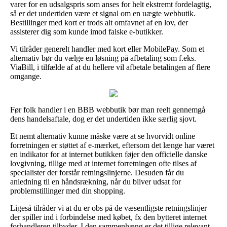
varer for en udsalgspris som anses for helt ekstremt fordelagtig,
så er det undertiden være et signal om en uægte webbutik.
Bestillinger med kort er trods alt omfavnet af en lov, der
assisterer dig som kunde imod falske e-butikker.
Vi tilråder generelt handler med kort eller MobilePay. Som et
alternativ bør du vælge en løsning på afbetaling som f.eks.
ViaBill, i tilfælde af at du hellere vil afbetale betalingen af flere
omgange.
Før folk handler i en BBB webbutik bør man reelt gennemgå
dens handelsaftale, dog er det undertiden ikke særlig sjovt.
Et nemt alternativ kunne måske være at se hvorvidt online
forretningen er støttet af e-mærket, eftersom det længe har været
en indikator for at internet butikken føjer den officielle danske
lovgivning, tillige med at internet forretningen ofte tilses af
specialister der forstår retningslinjerne. Desuden får du
anledning til en håndsrækning, når du bliver udsat for
problemstillinger med din shopping.
Ligeså tilråder vi at du er obs på de væsentligste retningslinjer
der spiller ind i forbindelse med købet, fx den bytteret internet
forhandleren tilbyder. I den sammenhæng er det tillige relevant,