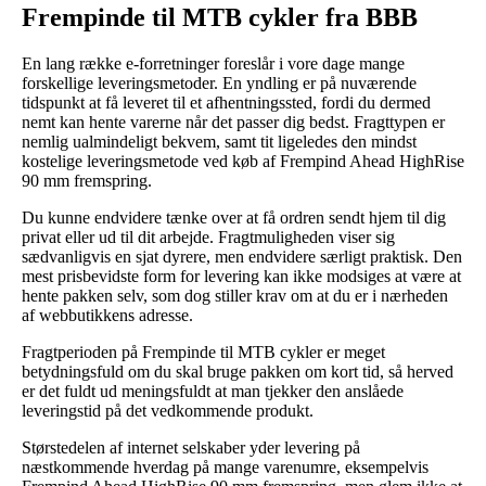
Frempinde til MTB cykler fra BBB
En lang række e-forretninger foreslår i vore dage mange
forskellige leveringsmetoder. En yndling er på nuværende
tidspunkt at få leveret til et afhentningssted, fordi du dermed
nemt kan hente varerne når det passer dig bedst. Fragttypen er
nemlig ualmindeligt bekvem, samt tit ligeledes den mindst
kostelige leveringsmetode ved køb af Frempind Ahead HighRise
90 mm fremspring.
Du kunne endvidere tænke over at få ordren sendt hjem til dig
privat eller ud til dit arbejde. Fragtmuligheden viser sig
sædvanligvis en sjat dyrere, men endvidere særligt praktisk. Den
mest prisbevidste form for levering kan ikke modsiges at være at
hente pakken selv, som dog stiller krav om at du er i nærheden
af webbutikkens adresse.
Fragtperioden på Frempinde til MTB cykler er meget
betydningsfuld om du skal bruge pakken om kort tid, så herved
er det fuldt ud meningsfuldt at man tjekker den anslåede
leveringstid på det vedkommende produkt.
Størstedelen af internet selskaber yder levering på
næstkommende hverdag på mange varenumre, eksempelvis