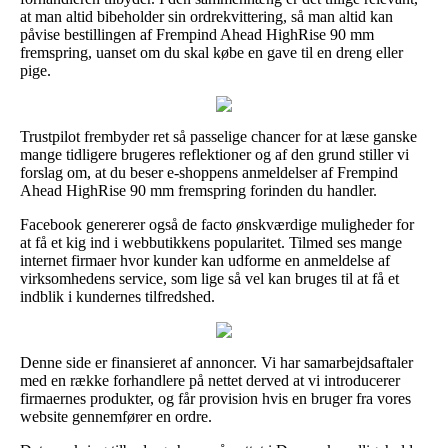
at man altid bibeholder sin ordrekvittering, så man altid kan
påvise bestillingen af Frempind Ahead HighRise 90 mm
fremspring, uanset om du skal købe en gave til en dreng eller
pige.
Trustpilot frembyder ret så passelige chancer for at læse ganske
mange tidligere brugeres reflektioner og af den grund stiller vi
forslag om, at du beser e-shoppens anmeldelser af Frempind
Ahead HighRise 90 mm fremspring forinden du handler.
Facebook genererer også de facto ønskværdige muligheder for
at få et kig ind i webbutikkens popularitet. Tilmed ses mange
internet firmaer hvor kunder kan udforme en anmeldelse af
virksomhedens service, som lige så vel kan bruges til at få et
indblik i kundernes tilfredshed.
Denne side er finansieret af annoncer. Vi har samarbejdsaftaler
med en række forhandlere på nettet derved at vi introducerer
firmaernes produkter, og får provision hvis en bruger fra vores
website gennemfører en ordre.