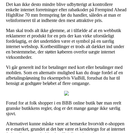
Det kan ikke desto mindre blive udbytterigt at kontrollere
enkelte internet forretninger efter rabatkoder på Frempind Ahead
HighRise 70 mm fremspring før du handler, således at man er
velinformeret til at indhente den mest attraktive pris.
Man skal trods alt ikke glemme, at i tilfælde af at en webbutik
reklamerer et produkt for en pris der kan virke uforståeligt
fordelagtig, er det undertiden være et symbol på en uærlig
internet webshop. Kortbestillinger er trods alt dækket ind under
en bestemmelse, der støtter køberen overfor uægte internet
virksomheder.
Vi går generelt ind for betalinger med kort eller betalinger med
mobilen. Som en alternativ mulighed kan du drage fordel af en
afbetalingsløsning fra eksempelvis ViaBill, forudsat du har til
hensigt at godtgøre beløbet af flere omgange.
Forud for at folk shopper i en BBB online butik bør man reelt
granske butikkens regler, dog er det mange gange ikke særlig
sjovt.
Alternativet kunne måske være at bemærke hvorvidt e-shoppen
er e-mærket, grundet at det bør være et kendetegn for at internet