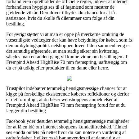
forhandleren opretholder de officielle regler, udover at internet
forhandleren hyppigt ses til af fagmænd som mestrer de
gældende vilkår. Derudover tilbydes du chance for at få
assistance, hvis du skulle få dilemmaer som følge af din
bestilling.
For øvrigt støtter vi at man er oppe på mærkerne omkring de
væsentligste vedtægter der kan have betydning for købet, som fx
den ombytningspolitik netshoppen lover. I den sammenhæng er
det samtidig afgørende, at man stadig sikrer sin kvittering,
således man en anden gang vil kunne vidne om bestillingen af
Frempind Ahead HighRise 70 mm fremspring, uafhængig om
du er på udkig efter produkter til en dame eller herre.
Trustpilot indebærer temmelig hensigtsmæssige chancer for at
kigge på forskellige eksisterende køberes reflektioner og derfor
er det fornuftigt, at du beser webshoppens anmeldelser af
Frempind Ahead HighRise 70 mm fremspring forud for at du
lægger din bestilling.
Facebook yder desuden temmelig hensigtsmæssige muligheder
for at få en idé om internet shoppens kundetilfredshed. Tilmed
ses endda outlets på nettet hvor du kan notere en vurdering af
ordreforløbet, hvilket også bør anvendes til at danne dig et