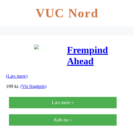
VUC Nord
Frempind
Ahead
HighRise 70
(Læs mere)
mm
199
kr.
(Vis fragtpris)
fremspring
Læs mere »
Køb nu »