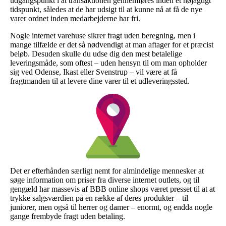
udgangspunkt i at transaktionen gennemføres inden et nøjagtigt
tidspunkt, således at de har udsigt til at kunne nå at få de nye
varer ordnet inden medarbejderne har fri.
Nogle internet varehuse sikrer fragt uden beregning, men i
mange tilfælde er det så nødvendigt at man aftager for et præcist
beløb. Desuden skulle du udse dig den mest betalelige
leveringsmåde, som oftest – uden hensyn til om man opholder
sig ved Odense, Ikast eller Svenstrup – vil være at få
fragtmanden til at levere dine varer til et udleveringssted.
Det er efterhånden særligt nemt for almindelige mennesker at
søge information om priser fra diverse internet outlets, og til
gengæld har massevis af BBB online shops været presset til at at
trykke salgsværdien på en række af deres produkter – til
juniorer, men også til herrer og damer – enormt, og endda nogle
gange frembyde fragt uden betaling.