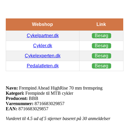
Webshop
Link
Cykelpartner.dk
Besøg
Cykler.dk
Besøg
Cykelexperten.dk
Besøg
Pedalatleten.dk
Besøg
Navn:
Frempind Ahead HighRise 70 mm fremspring
Kategori:
Frempinde til MTB cykler
Producent:
BBB
Varenummer:
8716683029857
EAN:
8716683029857
Vurderet til
4.5
ud af 5 stjerner baseret på
30
anmeldelser