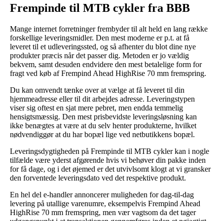
Frempinde til MTB cykler fra BBB
Mange internet forretninger frembyder til alt held en lang række
forskellige leveringsmidler. Den mest moderne er p.t. at få
leveret til et udleveringssted, og så afhenter du blot dine nye
produkter præcis når det passer dig. Metoden er jo vældig
bekvem, samt desuden endvidere den mest betalelige form for
fragt ved køb af Frempind Ahead HighRise 70 mm fremspring.
Du kan omvendt tænke over at vælge at få leveret til din
hjemmeadresse eller til dit arbejdes adresse. Leveringstypen
viser sig oftest en sjat mere pebret, men endda temmelig
hensigtsmæssig. Den mest prisbevidste leveringsløsning kan
ikke benægtes at være at du selv henter produkterne, hvilket
nødvendiggør at du har bopæl lige ved netbutikkens bopæl.
Leveringsdygtigheden på Frempinde til MTB cykler kan i nogle
tilfælde være yderst afgørende hvis vi behøver din pakke inden
for få dage, og i det øjemed er det utvivlsomt klogt at vi gransker
den forventede leveringsdato ved det respektive produkt.
En hel del e-handler annoncerer muligheden for dag-til-dag
levering på utallige varenumre, eksempelvis Frempind Ahead
HighRise 70 mm fremspring, men vær vagtsom da det tager