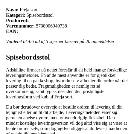
Navn:
Freja sort
Kategori:
Spisebordsstol
Producent:
Varenummer:
5708906940738
EAN:
Vurderet til
4.6
ud af 5 stjerner baseret på
20
anmeldelser
Spisebordsstol
Adskillige firmaer på nettet foreslår til alt held mange forskellige
leveringsmetoder. En af de mest anvendte er for øjeblikket
levering til en pakkeshop, hvor du selv afhenter din ordre når det
passer dig bedst. Fragtmuligheden er nemlig ret så
overkommelig, samt typisk desuden den prisbilligste
leveringsform ved køb af Freja sort.
Du bør derudover overveje at bestille ordren til levering til din
lejlighed eller ud til dit arbejde. Leveringsmetoden viser sig
gerne en anelse dyrere, men omvendt rigtig fleksibel. Den
mindst kostelige leveringsversion vil dog altid vise sig at være at
hente ordren selv, som dog nødvendiggør at du lever i nærheden
af webbutikkens hjemsted.