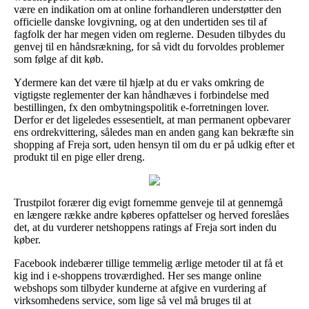
være en indikation om at online forhandleren understøtter den
officielle danske lovgivning, og at den undertiden ses til af
fagfolk der har megen viden om reglerne. Desuden tilbydes du
genvej til en håndsrækning, for så vidt du forvoldes problemer
som følge af dit køb.
Ydermere kan det være til hjælp at du er vaks omkring de
vigtigste reglementer der kan håndhæves i forbindelse med
bestillingen, fx den ombytningspolitik e-forretningen lover.
Derfor er det ligeledes essesentielt, at man permanent opbevarer
ens ordrekvittering, således man en anden gang kan bekræfte sin
shopping af Freja sort, uden hensyn til om du er på udkig efter et
produkt til en pige eller dreng.
Trustpilot forærer dig evigt fornemme genveje til at gennemgå
en længere række andre køberes opfattelser og herved foreslåes
det, at du vurderer netshoppens ratings af Freja sort inden du
køber.
Facebook indebærer tillige temmelig ærlige metoder til at få et
kig ind i e-shoppens troværdighed. Her ses mange online
webshops som tilbyder kunderne at afgive en vurdering af
virksomhedens service, som lige så vel må bruges til at