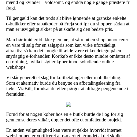
mænd og kvinder – voldsomt, og endda nogle gange præstere fri
fragt.
Til gengæld kan det trods alt blive lønnende at granske enkelte
e-butikker efter rabatkoder på Freja sort før du shopper, sådan at
man er usvigeligt sikker på at skaffe sig den bedste pris.
Man bør imidlertid ikke glemme, at såfremt en shop annoncerer
en vare til salg for en salgspris som kan virke uforståeligt
attraktiv, så kan det i nogle tilfælde være et kendetegn på en
snydagtig e-forhandler. Kortkøb er ikke desto mindre omfattet af
en ordning, hvilket støtter køber imod svindlende online
webshops.
Vi slår generelt et slag for kortbetalinger eller mobilbetaling.
Som et alternativ burde du benytte en afbetalingsløsning fra
f.eks. ViaBill, forudsat du efterspørger at afdrage pengene ude i
fremtiden.
Forud for at nogen køber hos en e-butik burde de i og for sig
gennemse deres vilkår, dog er det ofte et omfattende projekt.
En anden valgmulighed kan være at tjekke hvorvidt internet
webshoppen er verificeret af e-mærket, grundet at det skulle