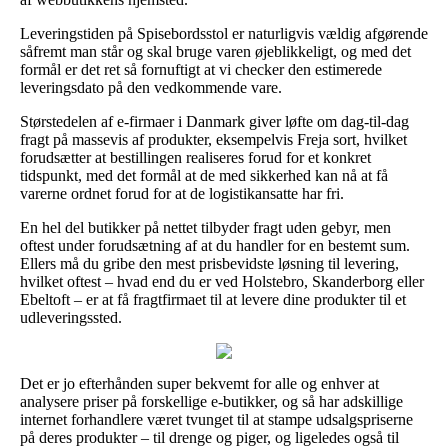
Leveringstiden på Spisebordsstol er naturligvis vældig afgørende
såfremt man står og skal bruge varen øjeblikkeligt, og med det
formål er det ret så fornuftigt at vi checker den estimerede
leveringsdato på den vedkommende vare.
Størstedelen af e-firmaer i Danmark giver løfte om dag-til-dag
fragt på massevis af produkter, eksempelvis Freja sort, hvilket
forudsætter at bestillingen realiseres forud for et konkret
tidspunkt, med det formål at de med sikkerhed kan nå at få
varerne ordnet forud for at de logistikansatte har fri.
En hel del butikker på nettet tilbyder fragt uden gebyr, men
oftest under forudsætning af at du handler for en bestemt sum.
Ellers må du gribe den mest prisbevidste løsning til levering,
hvilket oftest – hvad end du er ved Holstebro, Skanderborg eller
Ebeltoft – er at få fragtfirmaet til at levere dine produkter til et
udleveringssted.
Det er jo efterhånden super bekvemt for alle og enhver at
analysere priser på forskellige e-butikker, og så har adskillige
internet forhandlere været tvunget til at stampe udsalgspriserne
på deres produkter – til drenge og piger, og ligeledes også til