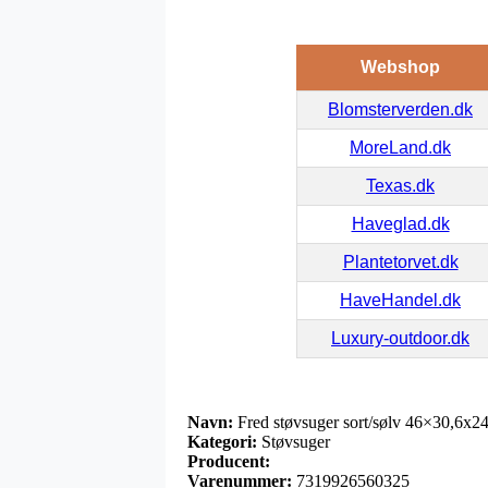
Webshop
Blomsterverden.dk
MoreLand.dk
Texas.dk
Haveglad.dk
Plantetorvet.dk
HaveHandel.dk
Luxury-outdoor.dk
Navn:
Fred støvsuger sort/sølv 46×30,6x2
Kategori:
Støvsuger
Producent:
Varenummer:
7319926560325