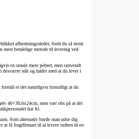
eblikket afhentningssteder, fordi du så nemt
en mest betalelige metode til levering ved
geligvis en smule mere pebret, men omvendt
 desværre står og falder med at du lever i
ormål er det naturligvis fornuftigt at du
t/sølv 46×30,6x24cm, men vær obs på at det
tikpersonalet har fri.
mt sum. Som alternativ burde man udse dig
t få fragtfirmaet til at levere ordren til en