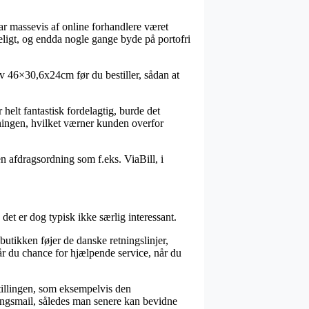
har massevis af online forhandlere været
keligt, og endda nogle gange byde på portofri
ølv 46×30,6x24cm før du bestiller, sådan at
 helt fantastisk fordelagtig, burde det
ningen, hvilket værner kunden overfor
en afdragsordning som f.eks. ViaBill, i
det er dog typisk ikke særlig interessant.
 butikken føjer de danske retningslinjer,
får du chance for hjælpende service, når du
stillingen, som eksempelvis den
eringsmail, således man senere kan bevidne