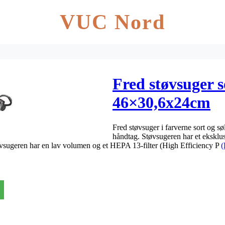
VUC Nord
Fred støvsuger s
46×30,6x24cm
Fred støvsuger i farverne sort og s
håndtag. Støvsugeren har et eksklu
geren har en lav volumen og et HEPA 13-filter (High Efficiency P
(