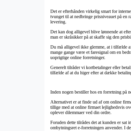
Det er efterhånden virkelig smart for interne
tvunget til at nedbringe prisniveauet på en 
levering.
Det kan dog alligevel blive lønnende at efte
man er skråsikker på at skaffe sig den prisbil
Du må alligevel ikke glemme, at i tilfælde af
mange gange være et faresignal om en bedrag
uoprigtige online forretninger.
Generelt tilråder vi kortbetalinger eller be
tilfælde af at du higer efter at dække betali
Inden nogen bestiller hos en forretning på n
Alternativet er at finde ud af om online firma
tillige med at online firmaet lejlighedsvis 
oplever dilemmaer ved din ordre.
Foruden dette tilrådes det at kunden er sat
ombytningsret e-forretningen anvender. I den