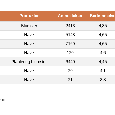
Produkter
Anmeldelser
Bedømmels
Blomster
2413
4,85
Have
5148
4,65
Have
7169
4,65
Have
120
4,6
Planter og blomster
6440
4,45
Have
20
4,1
Have
21
3,8
4cm