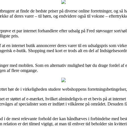
tbrugere at finde de bedste priser på diverse online forretninger, og så 
række af deres varer – til børn, og endvidere også til voksne – eftertryk
rprøve et par internet forhandlere efter udsalg på Fred støvsuger sort/s
ligste pris.
 at en internet butik annoncerer deres varer til en udsalgspris som virker
erisk e-butik. Shopping med kort er trods alt en del af Indsigelsesord
talinger med mobilen. Som en alternativ mulighed bør du drage fordel af 
ngen af flere omgange.
ettet bør de i virkeligheden studere webshoppens forretningsbetingelser, 
et er støttet af e-mærket, hvilket almindeligvis er et bevis på at internet
overvåges af specialister som er indført i vilkårene på området. Desuden 
 ind i de mest relevante forhold der kan håndhæves i forbindelse med be
 relation er det tilmed vigtigt, at man til enhver tid beholder sin kvitt