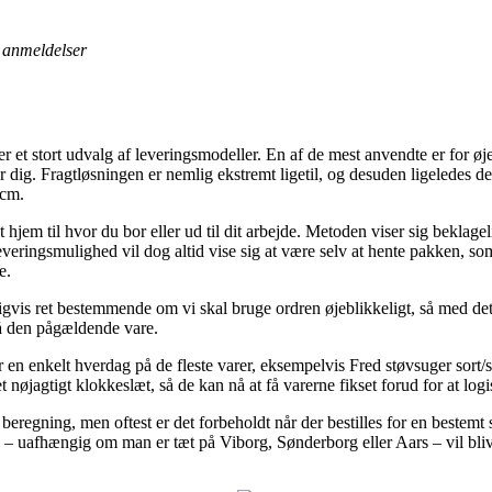
anmeldelser
er et stort udvalg af leveringsmodeller. En af de mest anvendte er for øj
er dig. Fragtløsningen er nemlig ekstremt ligetil, og desuden ligeledes d
4cm.
 hjem til hvor du bor eller ud til dit arbejde. Metoden viser sig bekla
veringsmulighed vil dog altid vise sig at være selv at hente pakken, som
e.
gvis ret bestemmende om vi skal bruge ordren øjeblikkeligt, så med det f
på den pågældende vare.
r en enkelt hverdag på de fleste varer, eksempelvis Fred støvsuger sor
 nøjagtigt klokkeslæt, så de kan nå at få varerne fikset forud for at logis
 beregning, men oftest er det forbeholdt når der bestilles for en beste
 – uafhængig om man er tæt på Viborg, Sønderborg eller Aars – vil blive a