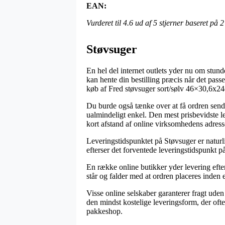
EAN:
Vurderet til
4.6
ud af 5 stjerner baseret på
2
Støvsuger
En hel del internet outlets yder nu om stund
kan hente din bestilling præcis når det pass
køb af Fred støvsuger sort/sølv 46×30,6x2
Du burde også tænke over at få ordren sendt
ualmindeligt enkel. Den mest prisbevidste le
kort afstand af online virksomhedens adress
Leveringstidspunktet på Støvsuger er naturli
efterser det forventede leveringstidspunkt 
En række online butikker yder levering efte
står og falder med at ordren placeres inden et
Visse online selskaber garanterer fragt uden
den mindst kostelige leveringsform, der ofte
pakkeshop.