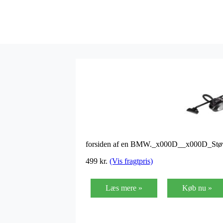
forsiden af en BMW._x000D__x000D_Støvsu
499
kr.
(Vis fragtpris)
Læs mere »
Køb nu »