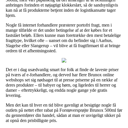
anbringes forinden et nøjagtigt klokkeslæt, så de sandsynligvis
kan nå at få produkterne betjent inden de logistikansatte tager
hjem.
Nogle få internet forhandlere præsterer portofri fragt, men i
mange tilfælde er det under betingelse af at der købes for et
fastslået beløb. Ellers kunne man foretrække den mest betalelige
fragttype, hvilket ofte – uanset om du befinder sig i Aarhus,
Slagelse eller Slangerup – vil blive at få fragtfirmaet til at bringe
ordren til et afhentningssted.
Det er i dag usædvanlig smart for folk at finde de laveste priser
på tværs af e-forhandlere, og derved har flere Brunox online
webshops set sig nødsaget til at presse priserne på en række af
deres produkter – til babyer og børn, og ligeledes til herrer og
damer – eftertrykkeligt, og endda nogle gange yde gratis
levering.
Men det kan til hver en tid blive gavnligt at besigtige nogle få
outlets på nettet efter rabat på Forstøversprøjte Brunox 500ml før
du gennemfører din handel, sådan at man er usvigeligt sikker på
at opnå den prisbilligste pris.