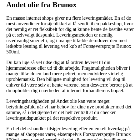
Andet olie fra Brunox
En masse internet shops giver nu flere leveringsmåder. En af de
mest anvendte er for øjeblikket at få sendt til en pakkeshop, hvor
det nemlig er ret fleksibelt for dig at kunne hente de bestilte varer
på et selvvalgt tidspunkt. Leveringsmetoden er nemlig
usædvanlig smertefri, og i mange tilfælde derudover den mest
letkøbte løsning til levering ved køb af Forstøversprøjte Brunox
500ml.
Du kan lige så vel udse dig at få ordren leveret til din
hjemmeadresse eller ud til dit arbejde. Fragtmuligheden bliver i
mange tilfælde en tand mere pebret, men endvidere virkelig
uproblematisk. Den billigste mulighed for levering vil dog til
enhver tid være selv at hente varerne, som desværre beroer på at
du opholder dig i nærheden af internet forhandlerens bopæl.
Leveringshastigheden på Andet olie kan være meget
betydningsfuld når vi har behov for dine nye produkter med det
samme, så i det øjemed er det helt centralt at du checker
leveringstidspunktet på det respektive produkt.
En hel del e-handler tilsiger levering efter en enkelt hverdag på
mange af shoppens varer, eksempelvis Forstøversprøjte Brunox
500ml, men vær påpasselig da det afhænger af at bestillingen