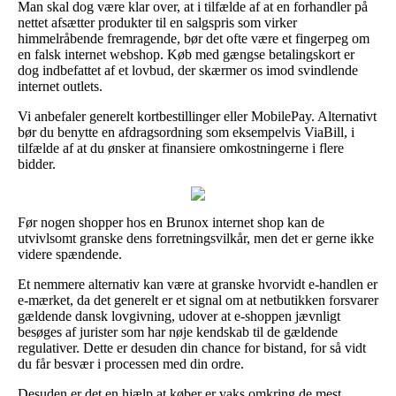
Man skal dog være klar over, at i tilfælde af at en forhandler på
nettet afsætter produkter til en salgspris som virker
himmelråbende fremragende, bør det ofte være et fingerpeg om
en falsk internet webshop. Køb med gængse betalingskort er
dog indbefattet af et lovbud, der skærmer os imod svindlende
internet outlets.
Vi anbefaler generelt kortbestillinger eller MobilePay. Alternativt
bør du benytte en afdragsordning som eksempelvis ViaBill, i
tilfælde af at du ønsker at finansiere omkostningerne i flere
bidder.
Før nogen shopper hos en Brunox internet shop kan de
utvivlsomt granske dens forretningsvilkår, men det er gerne ikke
videre spændende.
Et nemmere alternativ kan være at granske hvorvidt e-handlen er
e-mærket, da det generelt er et signal om at netbutikken forsvarer
gældende dansk lovgivning, udover at e-shoppen jævnligt
besøges af jurister som har nøje kendskab til de gældende
regulativer. Dette er desuden din chance for bistand, for så vidt
du får besvær i processen med din ordre.
Desuden er det en hjælp at køber er vaks omkring de mest