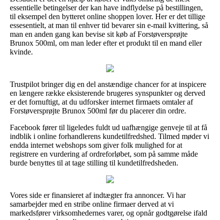
essentielle betingelser der kan have indflydelse på bestillingen,
til eksempel den bytteret online shoppen lover. Her er det tillige
essesentielt, at man til enhver tid bevarer sin e-mail kvittering, så
man en anden gang kan bevise sit køb af Forstøversprøjte
Brunox 500ml, om man leder efter et produkt til en mand eller
kvinde.
Trustpilot bringer dig en del anstændige chancer for at inspicere
en længere række eksisterende brugeres synspunkter og derved
er det fornuftigt, at du udforsker internet firmaets omtaler af
Forstøversprøjte Brunox 500ml før du placerer din ordre.
Facebook fører til ligeledes fuldt ud uafhængige genveje til at få
indblik i online forhandlerens kundetilfredshed. Tilmed møder vi
endda internet webshops som giver folk mulighed for at
registrere en vurdering af ordreforløbet, som på samme måde
burde benyttes til at tage stilling til kundetilfredsheden.
Vores side er finansieret af indtægter fra annoncer. Vi har
samarbejder med en stribe online firmaer derved at vi
markedsfører virksomhedernes varer, og opnår godtgørelse ifald