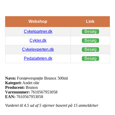
Webshop
Link
Cykelpartner.dk
Besøg
Cykler.dk
Besøg
Cykelexperten.dk
Besøg
Pedalatleten.dk
Besøg
Navn:
Forstøversprøjte Brunox 500ml
Kategori:
Andet olie
Producent:
Brunox
Varenummer:
7610567953058
EAN:
7610567953058
Vurderet til
4.5
ud af 5 stjerner baseret på
15
anmeldelser