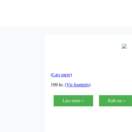
(Læs mere)
199
kr.
(Vis fragtpris)
Læs mere »
Køb nu »