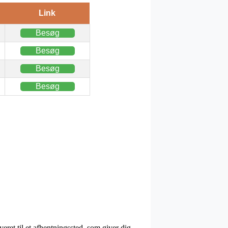
Link
Besøg
Besøg
Besøg
Besøg
veret til et afhentningssted, som giver dig