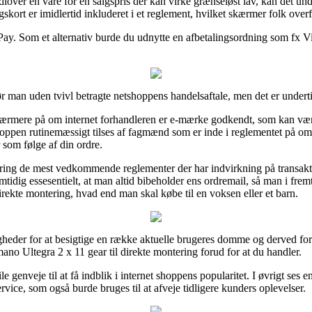
over en vare for en salgspris der kan virke grænseløst lav, kan det und
skort er imidlertid inkluderet i et reglement, hvilket skærmer folk ove
Pay. Som et alternativ burde du udnytte en afbetalingsordning som fx ViaB
 man uden tvivl betragte netshoppens handelsaftale, men det er underti
e nærmere på om internet forhandleren er e-mærke godkendt, som kan være
shoppen rutinemæssigt tilses af fagmænd som er inde i reglementet på omr
 som følge af din ordre.
kring de mest vedkommende reglementer der har indvirkning på transakt
 samtidig essesentielt, at man altid bibeholder ens ordremail, så man i fre
irekte montering, hvad end man skal købe til en voksen eller et barn.
gheder for at besigtige en række aktuelle brugeres domme og derved for
ano Ultegra 2 x 11 gear til direkte montering forud for at du handler.
e genveje til at få indblik i internet shoppens popularitet. I øvrigt ses 
rvice, som også burde bruges til at afveje tidligere kunders oplevelser.