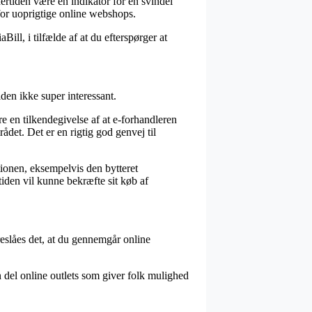
ertiden være en indikator for en svindel
rfor uoprigtige online webshops.
ill, i tilfælde af at du efterspørger at
den ikke super interessant.
 en tilkendegivelse af at e-forhandleren
ådet. Det er en rigtig god genvej til
ionen, eksempelvis den bytteret
mtiden vil kunne bekræfte sit køb af
eslåes det, at du gennemgår online
en del online outlets som giver folk mulighed