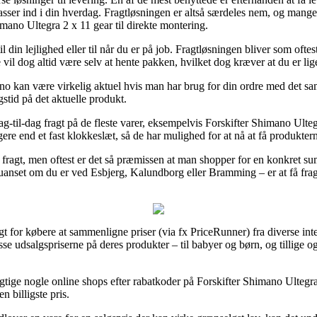
et passer ind i din hverdag. Fragtløsningen er altså særdeles nem, og ma
mano Ultegra 2 x 11 gear til direkte montering.
til din lejlighed eller til når du er på job. Fragtløsningen bliver som ofte
 vil dog altid være selv at hente pakken, hvilket dog kræver at du er li
mano kan være virkelig aktuel hvis man har brug for din ordre med det 
gstid på det aktuelle produkt.
til-dag fragt på de fleste varer, eksempelvis Forskifter Shimano Ultegr
gere end et fast klokkeslæt, så de har mulighed for at nå at få produkter
 fragt, men oftest er det så præmissen at man shopper for en konkret
uanset om du er ved Esbjerg, Kalundborg eller Bramming – er at få fragtfi
t for købere at sammenligne priser (via fx PriceRunner) fra diverse inte
resse udsalgspriserne på deres produkter – til babyer og børn, og tillige
esigtige nogle online shops efter rabatkoder på Forskifter Shimano Ultegr
n billigste pris.