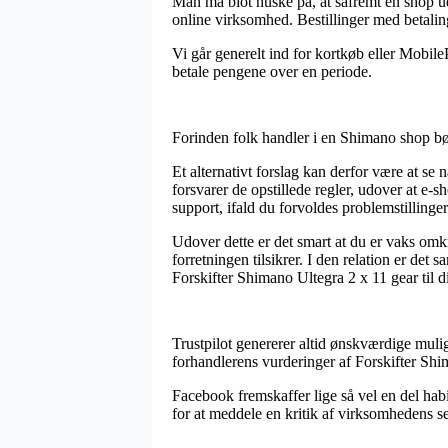
Man må blot huske på, at såfremt en shop udl
online virksomhed. Bestillinger med betaling
Vi går generelt ind for kortkøb eller Mobile
betale pengene over en periode.
Forinden folk handler i en Shimano shop bør
Et alternativt forslag kan derfor være at s
forsvarer de opstillede regler, udover at e-
support, ifald du forvoldes problemstillinger
Udover dette er det smart at du er vaks om
forretningen tilsikrer. I den relation er det
Forskifter Shimano Ultegra 2 x 11 gear til d
Trustpilot genererer altid ønskværdige muli
forhandlerens vurderinger af Forskifter Shim
Facebook fremskaffer lige så vel en del habil
for at meddele en kritik af virksomhedens se