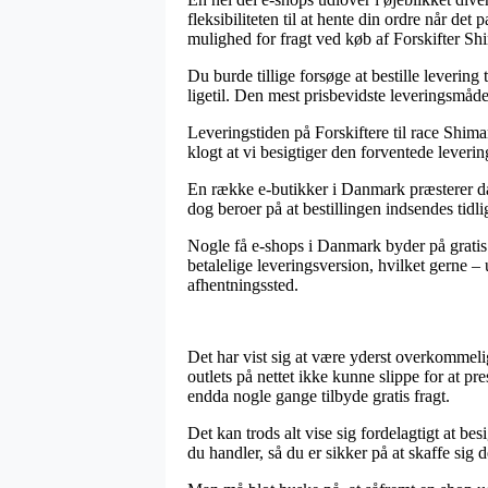
fleksibiliteten til at hente din ordre når d
mulighed for fragt ved køb af Forskifter Shi
Du burde tillige forsøge at bestille levering 
ligetil. Den mest prisbevidste leveringsmåde
Leveringstiden på Forskiftere til race Shi
klogt at vi besigtiger den forventede leverin
En række e-butikker i Danmark præsterer dag-
dog beroer på at bestillingen indsendes tidli
Nogle få e-shops i Danmark byder på gratis
betalelige leveringsversion, hvilket gerne – 
afhentningssted.
Det har vist sig at være yderst overkommelig
outlets på nettet ikke kunne slippe for at p
endda nogle gange tilbyde gratis fragt.
Det kan trods alt vise sig fordelagtigt at b
du handler, så du er sikker på at skaffe sig de