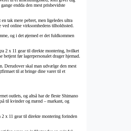
nge gange endda den mest prisbevidste
st en tak mere pebret, men ligeledes ultra
ge ved online virksomhedens tilholdssted.
samme, og i det øjemed er det fuldkommen
a 2 x 11 gear til direkte montering, hvilket
ne betjent før lagerpersonalet drager hjemad.
 sum. Derudover skal man udvælge den mest
rmaet til at bringe dine varer til et
rnet outlets, og altså har de fleste Shimano
 også til kvinder og mænd – markant, og
a 2 x 11 gear til direkte montering forinden