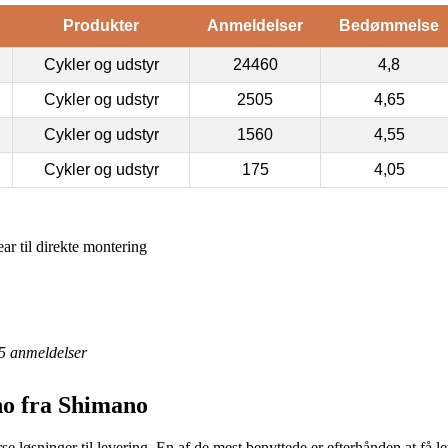
Produkter
Anmeldelser
Bedømmelse
Cykler og udstyr
24460
4,8
Cykler og udstyr
2505
4,65
Cykler og udstyr
1560
4,55
Cykler og udstyr
175
4,05
ar til direkte montering
5
anmeldelser
no fra Shimano
se løsninger til levering. En af de mest benyttede er efterhånden at få le