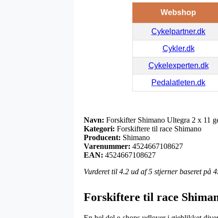
Webshop
Cykelpartner.dk
Cykler.dk
Cykelexperten.dk
Pedalatleten.dk
Navn:
Forskifter Shimano Ultegra 2 x 11 ge
Kategori:
Forskiftere til race Shimano
Producent:
Shimano
Varenummer:
4524667108627
EAN:
4524667108627
Vurderet til
4.2
ud af 5 stjerner baseret på
4
Forskiftere til race Shima
En hel del e-shops udlover i øjeblikket diver