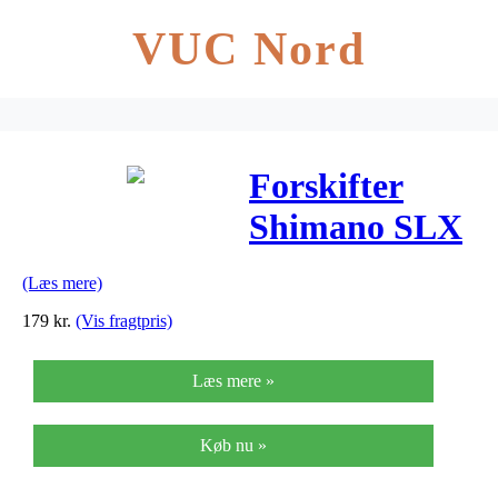
VUC Nord
Forskifter
Shimano SLX
FD-M670 3 x
(Læs mere)
10 gear til
179
kr.
(Vis fragtpris)
krankboks
Læs mere »
montering
Køb nu »