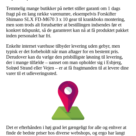
Temmelig mange butikker på nettet stiller garanti om 1 dags
fragt på en lang række varenumre, eksempelvis Forskifter
Shimano SLX FD-M670 3 x 10 gear til krankboks montering,
men som trods alt forudsætter at bestillingen indsendes før et
konkret tidspunkt, så de garanteret kan nå at få produktet pakket
inden personalet har fri.
Enkelte internet varehuse tilbyder levering uden gebyr, men
typisk er det forbeholdt når man aftager for en bestemt pris.
Derudover kan du vælge den prisbilligste løsning til levering,
der i mange tilfælde – uanset om man opholder sig i Esbjerg,
Solrød Strand eller Vejen – er at få fragtmanden til at levere dine
varer til et udleveringssted.
Det er efterhånden i høj grad let gængeligt for alle og enhver at
finde de bedste priser hos diverse webshops, og ergo har langt