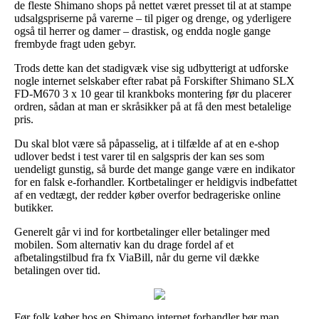
de fleste Shimano shops på nettet været presset til at at stampe
udsalgspriserne på varerne – til piger og drenge, og yderligere
også til herrer og damer – drastisk, og endda nogle gange
frembyde fragt uden gebyr.
Trods dette kan det stadigvæk vise sig udbytterigt at udforske
nogle internet selskaber efter rabat på Forskifter Shimano SLX
FD-M670 3 x 10 gear til krankboks montering før du placerer
ordren, sådan at man er skråsikker på at få den mest betalelige
pris.
Du skal blot være så påpasselig, at i tilfælde af at en e-shop
udlover bedst i test varer til en salgspris der kan ses som
uendeligt gunstig, så burde det mange gange være en indikator
for en falsk e-forhandler. Kortbetalinger er heldigvis indbefattet
af en vedtægt, der redder køber overfor bedrageriske online
butikker.
Generelt går vi ind for kortbetalinger eller betalinger med
mobilen. Som alternativ kan du drage fordel af et
afbetalingstilbud fra fx ViaBill, når du gerne vil dække
betalingen over tid.
Før folk køber hos en Shimano internet forhandler bør man