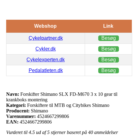
Webshop
Link
Cykelpartner.dk
Besøg
Cykler.dk
Besøg
Cykelexperten.dk
Besøg
Pedalatleten.dk
Besøg
Navn:
Forskifter Shimano SLX FD-M670 3 x 10 gear til
krankboks montering
Kategori:
Forskiftere til MTB og Citybikes Shimano
Producent:
Shimano
Varenummer:
4524667299806
EAN:
4524667299806
Vurderet til
4.5
ud af 5 stjerner baseret på
40
anmeldelser