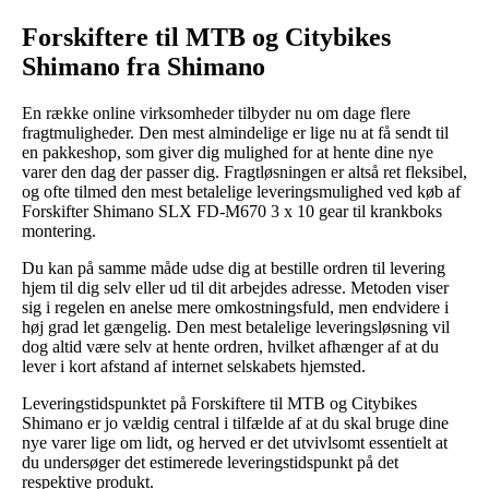
Forskiftere til MTB og Citybikes
Shimano fra Shimano
En række online virksomheder tilbyder nu om dage flere
fragtmuligheder. Den mest almindelige er lige nu at få sendt til
en pakkeshop, som giver dig mulighed for at hente dine nye
varer den dag der passer dig. Fragtløsningen er altså ret fleksibel,
og ofte tilmed den mest betalelige leveringsmulighed ved køb af
Forskifter Shimano SLX FD-M670 3 x 10 gear til krankboks
montering.
Du kan på samme måde udse dig at bestille ordren til levering
hjem til dig selv eller ud til dit arbejdes adresse. Metoden viser
sig i regelen en anelse mere omkostningsfuld, men endvidere i
høj grad let gængelig. Den mest betalelige leveringsløsning vil
dog altid være selv at hente ordren, hvilket afhænger af at du
lever i kort afstand af internet selskabets hjemsted.
Leveringstidspunktet på Forskiftere til MTB og Citybikes
Shimano er jo vældig central i tilfælde af at du skal bruge dine
nye varer lige om lidt, og herved er det utvivlsomt essentielt at
du undersøger det estimerede leveringstidspunkt på det
respektive produkt.