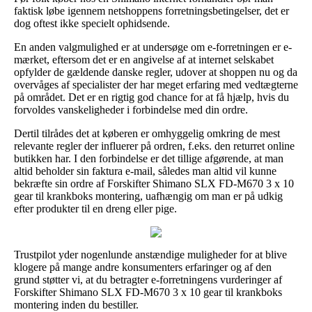
faktisk løbe igennem netshoppens forretningsbetingelser, det er
dog oftest ikke specielt ophidsende.
En anden valgmulighed er at undersøge om e-forretningen er e-
mærket, eftersom det er en angivelse af at internet selskabet
opfylder de gældende danske regler, udover at shoppen nu og da
overvåges af specialister der har meget erfaring med vedtægterne
på området. Det er en rigtig god chance for at få hjælp, hvis du
forvoldes vanskeligheder i forbindelse med din ordre.
Dertil tilrådes det at køberen er omhyggelig omkring de mest
relevante regler der influerer på ordren, f.eks. den returret online
butikken har. I den forbindelse er det tillige afgørende, at man
altid beholder sin faktura e-mail, således man altid vil kunne
bekræfte sin ordre af Forskifter Shimano SLX FD-M670 3 x 10
gear til krankboks montering, uafhængig om man er på udkig
efter produkter til en dreng eller pige.
Trustpilot yder nogenlunde anstændige muligheder for at blive
klogere på mange andre konsumenters erfaringer og af den
grund støtter vi, at du betragter e-forretningens vurderinger af
Forskifter Shimano SLX FD-M670 3 x 10 gear til krankboks
montering inden du bestiller.