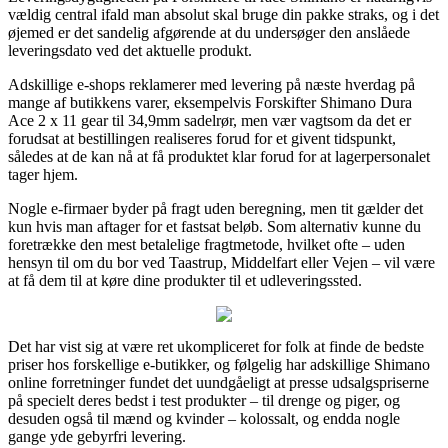
vældig central ifald man absolut skal bruge din pakke straks, og i det
øjemed er det sandelig afgørende at du undersøger den anslåede
leveringsdato ved det aktuelle produkt.
Adskillige e-shops reklamerer med levering på næste hverdag på
mange af butikkens varer, eksempelvis Forskifter Shimano Dura
Ace 2 x 11 gear til 34,9mm sadelrør, men vær vagtsom da det er
forudsat at bestillingen realiseres forud for et givent tidspunkt,
således at de kan nå at få produktet klar forud for at lagerpersonalet
tager hjem.
Nogle e-firmaer byder på fragt uden beregning, men tit gælder det
kun hvis man aftager for et fastsat beløb. Som alternativ kunne du
foretrække den mest betalelige fragtmetode, hvilket ofte – uden
hensyn til om du bor ved Taastrup, Middelfart eller Vejen – vil være
at få dem til at køre dine produkter til et udleveringssted.
Det har vist sig at være ret ukompliceret for folk at finde de bedste
priser hos forskellige e-butikker, og følgelig har adskillige Shimano
online forretninger fundet det uundgåeligt at presse udsalgspriserne
på specielt deres bedst i test produkter – til drenge og piger, og
desuden også til mænd og kvinder – kolossalt, og endda nogle
gange yde gebyrfri levering.