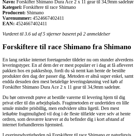
Navn:
Forskifter Shimano Dura Ace 2 x 11 gear til 34,9mm sadelrør
Kategori:
Forskiftere til race Shimano
Producent:
Shimano
Varenummer:
4524667402411
EAN:
4524667402411
Vurderet til
3.6
ud af 5 stjerner baseret på
2
anmeldelser
Forskiftere til race Shimano fra Shimano
En lang række internet foretagender tildeler nu om stunder alverdens
leveringstyper. En af dem der er mest populær er i dag at få afleveret
pakken hos en pakkeshop, fordi du så nemt kan hente de bestilte
produkter den dag der passer dig. Metoden er altså super enkel, samt
endda desuden den mest betalelige leveringsløsning ved køb af
Forskifter Shimano Dura Ace 2 x 11 gear til 34,9mm sadelrør.
Du bør omvendt prøve at bestille varerne til levering hjem til dig
privat eller til din arbejdsplads. Fragtmetoden er undertiden en lille
smule mindre prisbillig, men endvidere ultra ligetil. Den mest
letkøbte fragtmulighed vil dog i de fleste tilfælde være selv at hente
ordren, som desværre kræver at du befinder dig i kort afstand af
internet forhandlerens hjemsted.
Leveringsdygtigheden på Forskiftere til race Shimano er naturligvis