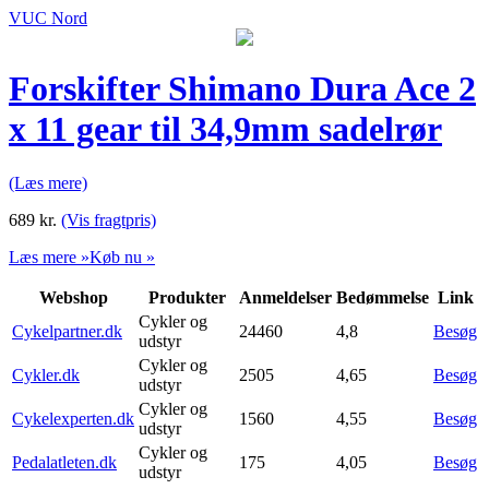
VUC Nord
Forskifter Shimano Dura Ace 2
x 11 gear til 34,9mm sadelrør
(Læs mere)
689
kr.
(Vis fragtpris)
Læs mere »
Køb nu »
Webshop
Produkter
Anmeldelser
Bedømmelse
Link
Cykler og
Cykelpartner.dk
24460
4,8
Besøg
udstyr
Cykler og
Cykler.dk
2505
4,65
Besøg
udstyr
Cykler og
Cykelexperten.dk
1560
4,55
Besøg
udstyr
Cykler og
Pedalatleten.dk
175
4,05
Besøg
udstyr