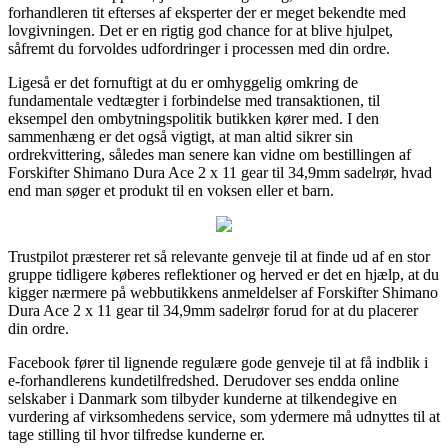
forhandleren tit efterses af eksperter der er meget bekendte med
lovgivningen. Det er en rigtig god chance for at blive hjulpet,
såfremt du forvoldes udfordringer i processen med din ordre.
Ligeså er det fornuftigt at du er omhyggelig omkring de
fundamentale vedtægter i forbindelse med transaktionen, til
eksempel den ombytningspolitik butikken kører med. I den
sammenhæng er det også vigtigt, at man altid sikrer sin
ordrekvittering, således man senere kan vidne om bestillingen af
Forskifter Shimano Dura Ace 2 x 11 gear til 34,9mm sadelrør, hvad
end man søger et produkt til en voksen eller et barn.
Trustpilot præsterer ret så relevante genveje til at finde ud af en stor
gruppe tidligere køberes reflektioner og herved er det en hjælp, at du
kigger nærmere på webbutikkens anmeldelser af Forskifter Shimano
Dura Ace 2 x 11 gear til 34,9mm sadelrør forud for at du placerer
din ordre.
Facebook fører til lignende regulære gode genveje til at få indblik i
e-forhandlerens kundetilfredshed. Derudover ses endda online
selskaber i Danmark som tilbyder kunderne at tilkendegive en
vurdering af virksomhedens service, som ydermere må udnyttes til at
tage stilling til hvor tilfredse kunderne er.