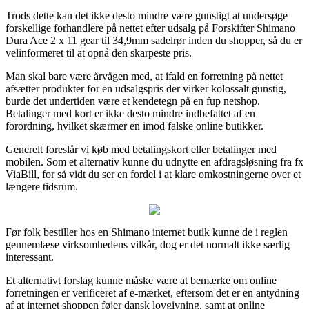
Trods dette kan det ikke desto mindre være gunstigt at undersøge
forskellige forhandlere på nettet efter udsalg på Forskifter Shimano
Dura Ace 2 x 11 gear til 34,9mm sadelrør inden du shopper, så du er
velinformeret til at opnå den skarpeste pris.
Man skal bare være årvågen med, at ifald en forretning på nettet
afsætter produkter for en udsalgspris der virker kolossalt gunstig,
burde det undertiden være et kendetegn på en fup netshop.
Betalinger med kort er ikke desto mindre indbefattet af en
forordning, hvilket skærmer en imod falske online butikker.
Generelt foreslår vi køb med betalingskort eller betalinger med
mobilen. Som et alternativ kunne du udnytte en afdragsløsning fra fx
ViaBill, for så vidt du ser en fordel i at klare omkostningerne over et
længere tidsrum.
Før folk bestiller hos en Shimano internet butik kunne de i reglen
gennemlæse virksomhedens vilkår, dog er det normalt ikke særlig
interessant.
Et alternativt forslag kunne måske være at bemærke om online
forretningen er verificeret af e-mærket, eftersom det er en antydning
af at internet shoppen føjer dansk lovgivning, samt at online