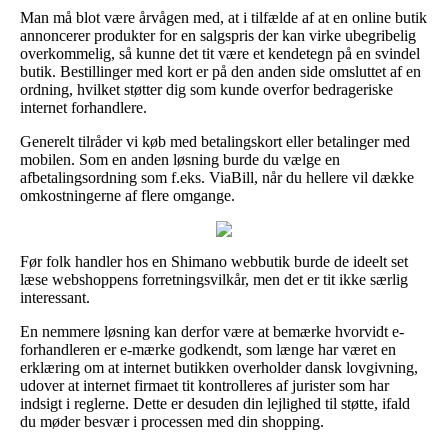
Man må blot være årvågen med, at i tilfælde af at en online butik
annoncerer produkter for en salgspris der kan virke ubegribelig
overkommelig, så kunne det tit være et kendetegn på en svindel
butik. Bestillinger med kort er på den anden side omsluttet af en
ordning, hvilket støtter dig som kunde overfor bedrageriske
internet forhandlere.
Generelt tilråder vi køb med betalingskort eller betalinger med
mobilen. Som en anden løsning burde du vælge en
afbetalingsordning som f.eks. ViaBill, når du hellere vil dække
omkostningerne af flere omgange.
Før folk handler hos en Shimano webbutik burde de ideelt set
læse webshoppens forretningsvilkår, men det er tit ikke særlig
interessant.
En nemmere løsning kan derfor være at bemærke hvorvidt e-
forhandleren er e-mærke godkendt, som længe har været en
erklæring om at internet butikken overholder dansk lovgivning,
udover at internet firmaet tit kontrolleres af jurister som har
indsigt i reglerne. Dette er desuden din lejlighed til støtte, ifald
du møder besvær i processen med din shopping.