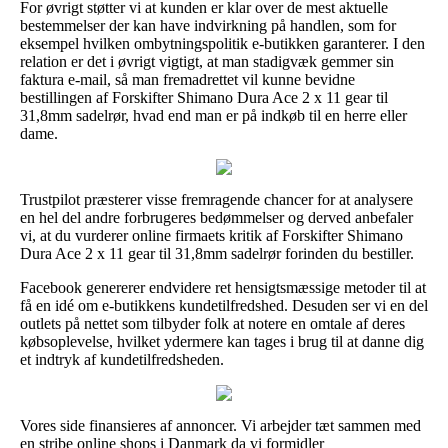
For øvrigt støtter vi at kunden er klar over de mest aktuelle
bestemmelser der kan have indvirkning på handlen, som for
eksempel hvilken ombytningspolitik e-butikken garanterer. I den
relation er det i øvrigt vigtigt, at man stadigvæk gemmer sin
faktura e-mail, så man fremadrettet vil kunne bevidne
bestillingen af Forskifter Shimano Dura Ace 2 x 11 gear til
31,8mm sadelrør, hvad end man er på indkøb til en herre eller
dame.
Trustpilot præsterer visse fremragende chancer for at analysere
en hel del andre forbrugeres bedømmelser og derved anbefaler
vi, at du vurderer online firmaets kritik af Forskifter Shimano
Dura Ace 2 x 11 gear til 31,8mm sadelrør forinden du bestiller.
Facebook genererer endvidere ret hensigtsmæssige metoder til at
få en idé om e-butikkens kundetilfredshed. Desuden ser vi en del
outlets på nettet som tilbyder folk at notere en omtale af deres
købsoplevelse, hvilket ydermere kan tages i brug til at danne dig
et indtryk af kundetilfredsheden.
Vores side finansieres af annoncer. Vi arbejder tæt sammen med
en stribe online shops i Danmark da vi formidler