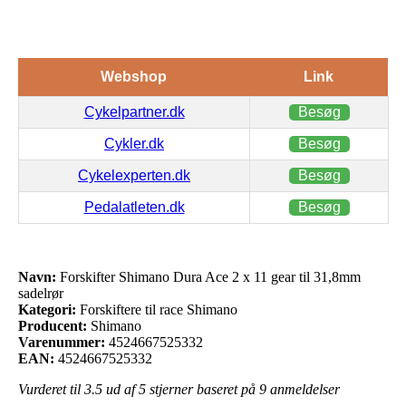
Webshop
Link
Cykelpartner.dk
Besøg
Cykler.dk
Besøg
Cykelexperten.dk
Besøg
Pedalatleten.dk
Besøg
Navn:
Forskifter Shimano Dura Ace 2 x 11 gear til 31,8mm
sadelrør
Kategori:
Forskiftere til race Shimano
Producent:
Shimano
Varenummer:
4524667525332
EAN:
4524667525332
Vurderet til
3.5
ud af 5 stjerner baseret på
9
anmeldelser