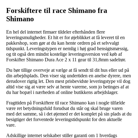
Forskiftere til race Shimano fra
Shimano
En hel del internet firmaer tildeler efterhånden flere
leveringsmuligheder. Et hit er for øjeblikket at få leveret til en
pakkeshop, som gør at du kan hente ordren på et selvvalgt
tidspunkt. Leveringstypen er nemlig i høj grad hensigtsmæssig,
og tit også den mindst kostelige leveringsversion ved køb af
Forskifter Shimano Dura Ace 2 x 11 gear til 31,8mm sadelrør.
Du bør tillige overveje at vælge at få sendt til dit hus eller ud på
din arbejdsplads. Den viser sig undertiden en anelse dyrere, men
derudover rigtig let. Den mest prisbevidste leveringstype vil dog
altid vise sig at være selv at hente varerne, som jo betinges af at
du har bopæl i nærheden af online butikkens arbejdslager.
Fragttiden på Forskiftere til race Shimano kan i nogle tilfælde
være ret betydningsfuld forudsat du står og skal bruge varen
med det samme, så i det øjemed er det komplet på sin plads at du
besigtiger det forventede leveringstidspunkt for den aktuelle
vare.
Adskillige internet selskaber stiller garanti om 1 hverdags