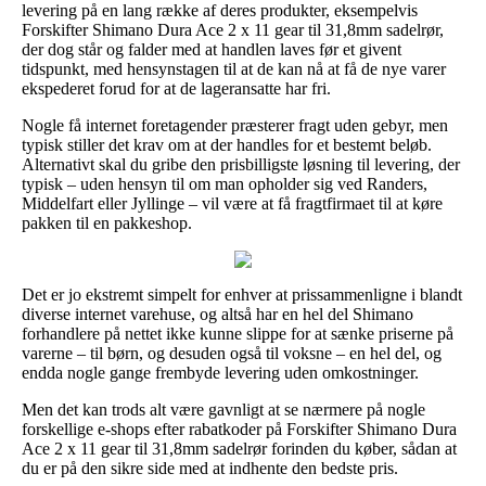
levering på en lang række af deres produkter, eksempelvis
Forskifter Shimano Dura Ace 2 x 11 gear til 31,8mm sadelrør,
der dog står og falder med at handlen laves før et givent
tidspunkt, med hensynstagen til at de kan nå at få de nye varer
ekspederet forud for at de lageransatte har fri.
Nogle få internet foretagender præsterer fragt uden gebyr, men
typisk stiller det krav om at der handles for et bestemt beløb.
Alternativt skal du gribe den prisbilligste løsning til levering, der
typisk – uden hensyn til om man opholder sig ved Randers,
Middelfart eller Jyllinge – vil være at få fragtfirmaet til at køre
pakken til en pakkeshop.
Det er jo ekstremt simpelt for enhver at prissammenligne i blandt
diverse internet varehuse, og altså har en hel del Shimano
forhandlere på nettet ikke kunne slippe for at sænke priserne på
varerne – til børn, og desuden også til voksne – en hel del, og
endda nogle gange frembyde levering uden omkostninger.
Men det kan trods alt være gavnligt at se nærmere på nogle
forskellige e-shops efter rabatkoder på Forskifter Shimano Dura
Ace 2 x 11 gear til 31,8mm sadelrør forinden du køber, sådan at
du er på den sikre side med at indhente den bedste pris.