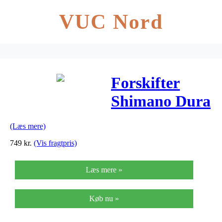
VUC Nord
Forskifter
Shimano Dura
Ace 2 x 11
(Læs mere)
gear til
749
kr.
(Vis fragtpris)
31,8mm
Læs mere »
sadelrør
Køb nu »