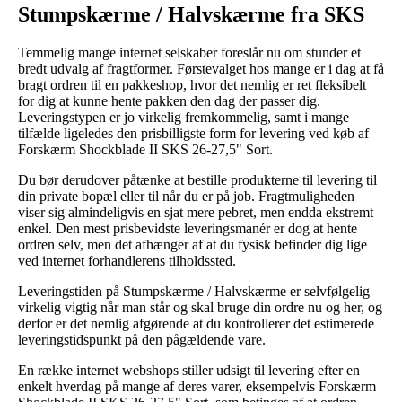
Stumpskærme / Halvskærme fra SKS
Temmelig mange internet selskaber foreslår nu om stunder et
bredt udvalg af fragtformer. Førstevalget hos mange er i dag at få
bragt ordren til en pakkeshop, hvor det nemlig er ret fleksibelt
for dig at kunne hente pakken den dag der passer dig.
Leveringstypen er jo virkelig fremkommelig, samt i mange
tilfælde ligeledes den prisbilligste form for levering ved køb af
Forskærm Shockblade II SKS 26-27,5" Sort.
Du bør derudover påtænke at bestille produkterne til levering til
din private bopæl eller til når du er på job. Fragtmuligheden
viser sig almindeligvis en sjat mere pebret, men endda ekstremt
enkel. Den mest prisbevidste leveringsmanér er dog at hente
ordren selv, men det afhænger af at du fysisk befinder dig lige
ved internet forhandlerens tilholdssted.
Leveringstiden på Stumpskærme / Halvskærme er selvfølgelig
virkelig vigtig når man står og skal bruge din ordre nu og her, og
derfor er det nemlig afgørende at du kontrollerer det estimerede
leveringstidspunkt på den pågældende vare.
En række internet webshops stiller udsigt til levering efter en
enkelt hverdag på mange af deres varer, eksempelvis Forskærm