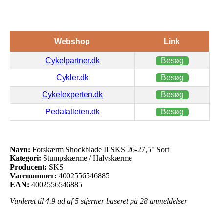
Webshop
Link
Cykelpartner.dk
Besøg
Cykler.dk
Besøg
Cykelexperten.dk
Besøg
Pedalatleten.dk
Besøg
Navn:
Forskærm Shockblade II SKS 26-27,5" Sort
Kategori:
Stumpskærme / Halvskærme
Producent:
SKS
Varenummer:
4002556546885
EAN:
4002556546885
Vurderet til
4.9
ud af 5 stjerner baseret på
28
anmeldelser