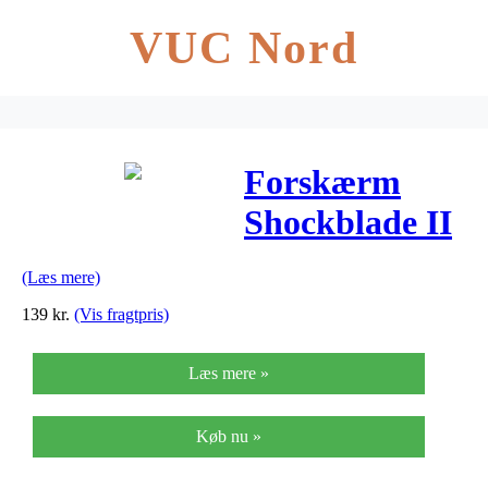
VUC Nord
Forskærm
Shockblade II
SKS 26-27,5"
(Læs mere)
Sort
139
kr.
(Vis fragtpris)
Læs mere »
Køb nu »