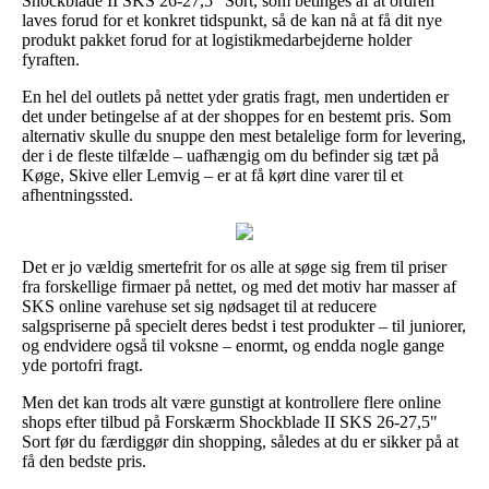
Shockblade II SKS 26-27,5" Sort, som betinges af at ordren
laves forud for et konkret tidspunkt, så de kan nå at få dit nye
produkt pakket forud for at logistikmedarbejderne holder
fyraften.
En hel del outlets på nettet yder gratis fragt, men undertiden er
det under betingelse af at der shoppes for en bestemt pris. Som
alternativ skulle du snuppe den mest betalelige form for levering,
der i de fleste tilfælde – uafhængig om du befinder sig tæt på
Køge, Skive eller Lemvig – er at få kørt dine varer til et
afhentningssted.
Det er jo vældig smertefrit for os alle at søge sig frem til priser
fra forskellige firmaer på nettet, og med det motiv har masser af
SKS online varehuse set sig nødsaget til at reducere
salgspriserne på specielt deres bedst i test produkter – til juniorer,
og endvidere også til voksne – enormt, og endda nogle gange
yde portofri fragt.
Men det kan trods alt være gunstigt at kontrollere flere online
shops efter tilbud på Forskærm Shockblade II SKS 26-27,5"
Sort før du færdiggør din shopping, således at du er sikker på at
få den bedste pris.