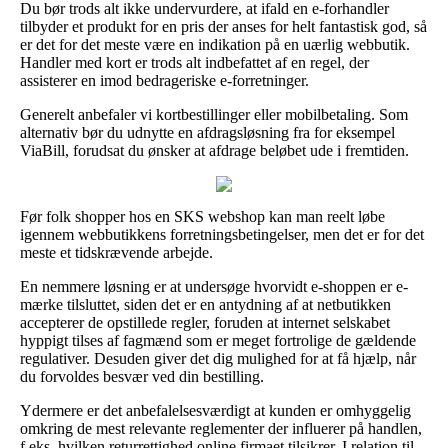
Du bør trods alt ikke undervurdere, at ifald en e-forhandler
tilbyder et produkt for en pris der anses for helt fantastisk god, så
er det for det meste være en indikation på en uærlig webbutik.
Handler med kort er trods alt indbefattet af en regel, der
assisterer en imod bedrageriske e-forretninger.
Generelt anbefaler vi kortbestillinger eller mobilbetaling. Som
alternativ bør du udnytte en afdragsløsning fra for eksempel
ViaBill, forudsat du ønsker at afdrage beløbet ude i fremtiden.
Før folk shopper hos en SKS webshop kan man reelt løbe
igennem webbutikkens forretningsbetingelser, men det er for det
meste et tidskrævende arbejde.
En nemmere løsning er at undersøge hvorvidt e-shoppen er e-
mærke tilsluttet, siden det er en antydning af at netbutikken
accepterer de opstillede regler, foruden at internet selskabet
hyppigt tilses af fagmænd som er meget fortrolige de gældende
regulativer. Desuden giver det dig mulighed for at få hjælp, når
du forvoldes besvær ved din bestilling.
Ydermere er det anbefalelsesværdigt at kunden er omhyggelig
omkring de mest relevante reglementer der influerer på handlen,
f.eks. hvilken returrettighed online firmaet tilsikrer. I relation til