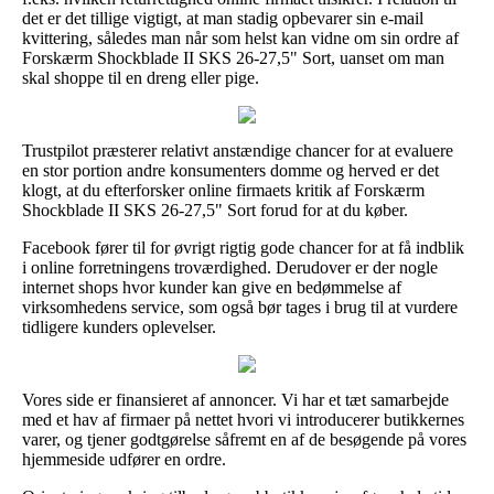
det er det tillige vigtigt, at man stadig opbevarer sin e-mail
kvittering, således man når som helst kan vidne om sin ordre af
Forskærm Shockblade II SKS 26-27,5" Sort, uanset om man
skal shoppe til en dreng eller pige.
Trustpilot præsterer relativt anstændige chancer for at evaluere
en stor portion andre konsumenters domme og herved er det
klogt, at du efterforsker online firmaets kritik af Forskærm
Shockblade II SKS 26-27,5" Sort forud for at du køber.
Facebook fører til for øvrigt rigtig gode chancer for at få indblik
i online forretningens troværdighed. Derudover er der nogle
internet shops hvor kunder kan give en bedømmelse af
virksomhedens service, som også bør tages i brug til at vurdere
tidligere kunders oplevelser.
Vores side er finansieret af annoncer. Vi har et tæt samarbejde
med et hav af firmaer på nettet hvori vi introducerer butikkernes
varer, og tjener godtgørelse såfremt en af de besøgende på vores
hjemmeside udfører en ordre.