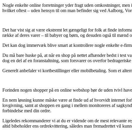
Nogle enkelte online forretninger yder fragt uden omkostninger, men i de
hvilket oftest – uden hensyn til om man befinder sig ved Aalborg, Vord
Det har vist sig at være ekstremt let gængeligt for folk at finde infor
række af deres varer – til babyer og børn, og desuden også til mænd og
Det kan dog immervæk blive smart at kontrollere nogle enkelte e-firmae
Du må bare huske på, at når en shop på nettet afhænder bedst i test va
dog en del af en foranstaltning, som forsvarer os overfor bedrageriske 
Generelt anbefaler vi kortbestillinger eller mobilbetaling. Som et alter
Forinden nogen shopper på en online webshop bør de uden tvivl have øj
En nem løsning kunne måske være at finde ud af hvorvidt internet for
lovgivning, samt at shoppen en gang i mellem monitoreres af sagkyndig
forbindelse med din ordre.
Ligeledes rekommanderer vi at du er vidende om de mest relevante regle
altid bibeholder ens ordrekvittering, således man fremadrettet vil kun