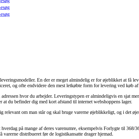
esøg
esøg
esøg
 leveringsmodeller. En der er meget almindelig er for øjeblikket at få lev
eret, og ofte endvidere den mest letkøbte form for levering ved køb af 
 adressen hvor du arbejder. Leveringstypen er almindeligvis en sjat mere
 at du befinder dig med kort afstand til internet webshoppens lager.
ig relevant om man står og skal bruge varerne øjeblikkeligt, og i det ø
elt hverdag på mange af deres varenumre, eksempelvis Forlygte til 368/3
å varerne distribueret før de logistikansatte drager hjemad.