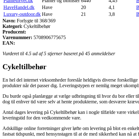
Plantetorvet.dk
Planter og blomster
6440
4,45
B
HaveHandel.dk
Have
20
4,1
B
Luxury-outdoor.dk
Have
21
3,8
B
Navn:
Forlygte til 368/369
Kategori:
Cykeltilbehør
Producent:
Varenummer:
5708906775675
EAN:
Vurderet til
4.5
ud af 5 stjerner baseret på
45
anmeldelser
Cykeltilbehør
En hel del internet virksomheder foreslår heldigvis diverse forskellige
produkter når det passer dig. Leveringstypen er nemlig meget ukomplic
Du burde også planlægge at vælge udbringning til hvor du bor eller til
dog til enhver tid være selv at hente produkterne, som desværre kræver
Antal dages levering på Cykeltilbehør kan i nogle tilfælde være virkel
leveringstid for den vedkommende vare.
Adskillige online forretninger giver løfte om levering på blot en enk
fastsat tidspunkt, med hensynstagen til at de med sikkerhed kan nå at f