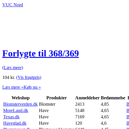
VUC Nord
Forlygte til 368/369
(Læs mere)
104
kr.
(Vis fragtpris)
Læs mere »
Køb nu »
Webshop
Produkter
Anmeldelser
Bedømmelse
Blomsterverden.dk
Blomster
2413
4,85
B
MoreLand.dk
Have
5148
4,65
B
Texas.dk
Have
7169
4,65
B
Haveglad.dk
Have
120
4,6
B