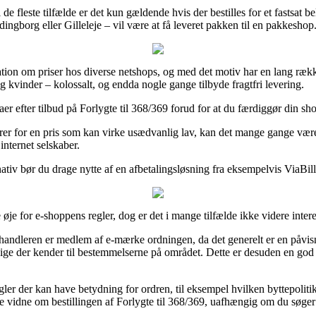
 fleste tilfælde er det kun gældende hvis der bestilles for et fastsat bel
ingborg eller Gilleleje – vil være at få leveret pakken til en pakkeshop
mation om priser hos diverse netshops, og med det motiv har en lang rækk
 kvinder – kolossalt, og endda nogle gange tilbyde fragtfri levering.
r efter tilbud på Forlygte til 368/369 forud for at du færdiggør din sh
rer for en pris som kan virke usædvanlig lav, kan det mange gange være 
internet selskaber.
nativ bør du drage nytte af en afbetalingsløsning fra eksempelvis ViaBill,
e for e-shoppens regler, dog er det i mange tilfælde ikke videre intere
handleren er medlem af e-mærke ordningen, da det generelt er en påvis
e der kender til bestemmelserne på området. Dette er desuden en god gen
r der kan have betydning for ordren, til eksempel hvilken byttepolitik 
ne vidne om bestillingen af Forlygte til 368/369, uafhængig om du søger e