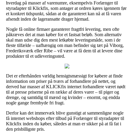
hverdag på masser af varenumre, eksempelvis Forlænger til
styradapter til Klickfix, som antager at ordren køres igennem før
et konkret tidspunkt, sådan at de garanteret kan nå at få varen
afsendt inden de lageransatte drager hjemad.
Nogle få online firmaer garanterer fragtfri levering, men ofte
påkræves det at man køber for et fastsat beløb. Som alternativ
skal man udse dig den mest letkøbte leveringsmåde, som i de
fleste tilfælde – uafhængig om man befinder sig tæt på Viborg,
Frederiksværk eller Ribe – vil være at få dem til at levere dine
produkter til et udleveringssted.
Det er efterhånden vældig hensigtsmæssigt for købere at finde
information om priser på tværs af forhandlere på nettet, og
derved har masser af KLICKfix internet forhandlere været nødt
til at presse priserne på en række af deres varer – til piger og
drenge, og samtidig til mænd og kvinder – enormt, og endda
nogle gange frembyde fri fragt.
Derfor kan det immervæk blive gunstigt at sammenligne nogle
få internet webshops efter tilbud på Forlænger til styradapter til
Klickfix inden du køber, således at man er sikker på at få fat i
den prisbilligste pris.