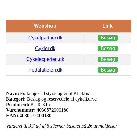
Webshop
Link
Cykelpartner.dk
Besøg
Cykler.dk
Besøg
Cykelexperten.dk
Besøg
Pedalatleten.dk
Besøg
Navn:
Forlænger til styradapter til Klickfix
Kategori:
Beslag og reservedele til cykelkurve
Producent:
KLICKfix
Varenummer:
4030572000180
EAN:
4030572000180
Vurderet til
3.7
ud af 5 stjerner baseret på
26
anmeldelser