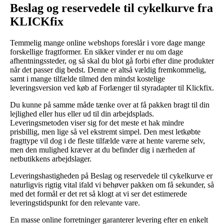
Beslag og reservedele til cykelkurve fra
KLICKfix
Temmelig mange online webshops foreslår i vore dage mange
forskellige fragtformer. En sikker vinder er nu om dage
afhentningssteder, og så skal du blot gå forbi efter dine produkter
når det passer dig bedst. Denne er altså vældig fremkommelig,
samt i mange tilfælde tilmed den mindst kostelige
leveringsversion ved køb af Forlænger til styradapter til Klickfix.
Du kunne på samme måde tænke over at få pakken bragt til din
lejlighed eller hus eller ud til din arbejdsplads.
Leveringsmetoden viser sig for det meste et hak mindre
prisbillig, men lige så vel ekstremt simpel. Den mest letkøbte
fragttype vil dog i de fleste tilfælde være at hente varerne selv,
men den mulighed kræver at du befinder dig i nærheden af
netbutikkens arbejdslager.
Leveringshastigheden på Beslag og reservedele til cykelkurve er
naturligvis rigtig vital ifald vi behøver pakken om få sekunder, så
med det formål er det ret så klogt at vi ser det estimerede
leveringstidspunkt for den relevante vare.
En masse online forretninger garanterer levering efter en enkelt