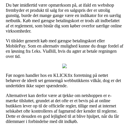
Du bør imidlertid være opmærksom på, at ifald en webshop
frembyder et produkt til salg for en salgspris der er utrolig
gunstig, burde det mange gange være en indikator for en uærlig
netbutik. Køb med gængse betalingskort er trods alt indbefattet
af et reglement, som bistår dig som køber overfor uærlige online
virksomheder.
Vi tilråder generelt køb med gængse betalingskort eller
MobilePay. Som en alternativ mulighed kunne du drage fordel af
en løsning fra f.eks. ViaBill, hvis du agter at betale regningen
over tid.
Før nogen handler hos en KLICKfix forretning på nettet
behøver de ideelt set gennemgå webbutikkens vilkår, dog er det
undertiden ikke super spændende.
Alternativet kan derfor være at tjekke om netshoppen er e-
mærke tilsluttet, grundet at det ofte er et bevis på at online
butikken lever op til de officielle regler, tillige med at internet
selskabet ofte kontrolleres af fagmænd der kender til reglerne.
Dette er desuden en god lejlighed til at blive hjulpet, når du får
dilemmaer i forbindelse med dit indkøb.