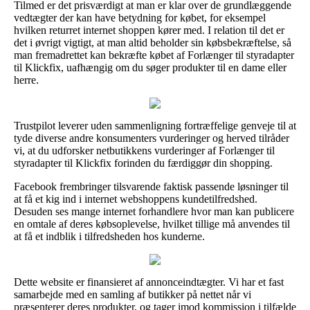
Tilmed er det prisværdigt at man er klar over de grundlæggende
vedtægter der kan have betydning for købet, for eksempel
hvilken returret internet shoppen kører med. I relation til det er
det i øvrigt vigtigt, at man altid beholder sin købsbekræftelse, så
man fremadrettet kan bekræfte købet af Forlænger til styradapter
til Klickfix, uafhængig om du søger produkter til en dame eller
herre.
Trustpilot leverer uden sammenligning fortræffelige genveje til at
tyde diverse andre konsumenters vurderinger og herved tilråder
vi, at du udforsker netbutikkens vurderinger af Forlænger til
styradapter til Klickfix forinden du færdiggør din shopping.
Facebook frembringer tilsvarende faktisk passende løsninger til
at få et kig ind i internet webshoppens kundetilfredshed.
Desuden ses mange internet forhandlere hvor man kan publicere
en omtale af deres købsoplevelse, hvilket tillige må anvendes til
at få et indblik i tilfredsheden hos kunderne.
Dette website er finansieret af annonceindtægter. Vi har et fast
samarbejde med en samling af butikker på nettet når vi
præsenterer deres produkter, og tager imod kommission i tilfælde