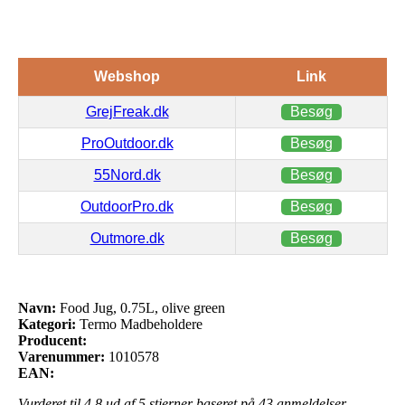
Webshop
Link
GrejFreak.dk
Besøg
ProOutdoor.dk
Besøg
55Nord.dk
Besøg
OutdoorPro.dk
Besøg
Outmore.dk
Besøg
Navn:
Food Jug, 0.75L, olive green
Kategori:
Termo Madbeholdere
Producent:
Varenummer:
1010578
EAN:
Vurderet til
4.8
ud af 5 stjerner baseret på
43
anmeldelser