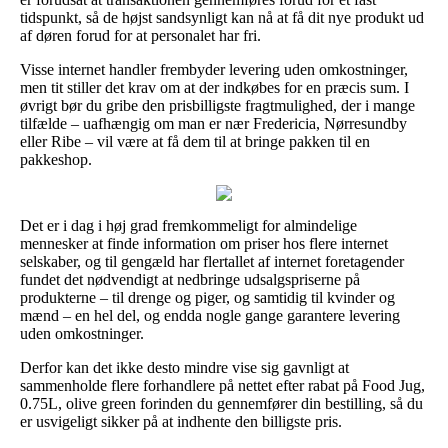
tidspunkt, så de højst sandsynligt kan nå at få dit nye produkt ud
af døren forud for at personalet har fri.
Visse internet handler frembyder levering uden omkostninger,
men tit stiller det krav om at der indkøbes for en præcis sum. I
øvrigt bør du gribe den prisbilligste fragtmulighed, der i mange
tilfælde – uafhængig om man er nær Fredericia, Nørresundby
eller Ribe – vil være at få dem til at bringe pakken til en
pakkeshop.
Det er i dag i høj grad fremkommeligt for almindelige
mennesker at finde information om priser hos flere internet
selskaber, og til gengæld har flertallet af internet foretagender
fundet det nødvendigt at nedbringe udsalgspriserne på
produkterne – til drenge og piger, og samtidig til kvinder og
mænd – en hel del, og endda nogle gange garantere levering
uden omkostninger.
Derfor kan det ikke desto mindre vise sig gavnligt at
sammenholde flere forhandlere på nettet efter rabat på Food Jug,
0.75L, olive green forinden du gennemfører din bestilling, så du
er usvigeligt sikker på at indhente den billigste pris.