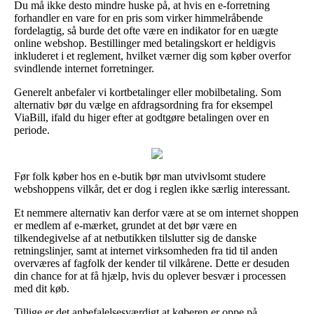
Du må ikke desto mindre huske på, at hvis en e-forretning
forhandler en vare for en pris som virker himmelråbende
fordelagtig, så burde det ofte være en indikator for en uægte
online webshop. Bestillinger med betalingskort er heldigvis
inkluderet i et reglement, hvilket værner dig som køber overfor
svindlende internet forretninger.
Generelt anbefaler vi kortbetalinger eller mobilbetaling. Som
alternativ bør du vælge en afdragsordning fra for eksempel
ViaBill, ifald du higer efter at godtgøre betalingen over en
periode.
Før folk køber hos en e-butik bør man utvivlsomt studere
webshoppens vilkår, det er dog i reglen ikke særlig interessant.
Et nemmere alternativ kan derfor være at se om internet shoppen
er medlem af e-mærket, grundet at det bør være en
tilkendegivelse af at netbutikken tilslutter sig de danske
retningslinjer, samt at internet virksomheden fra tid til anden
overværes af fagfolk der kender til vilkårene. Dette er desuden
din chance for at få hjælp, hvis du oplever besvær i processen
med dit køb.
Tillige er det anbefalelsesværdigt at køberen er oppe på