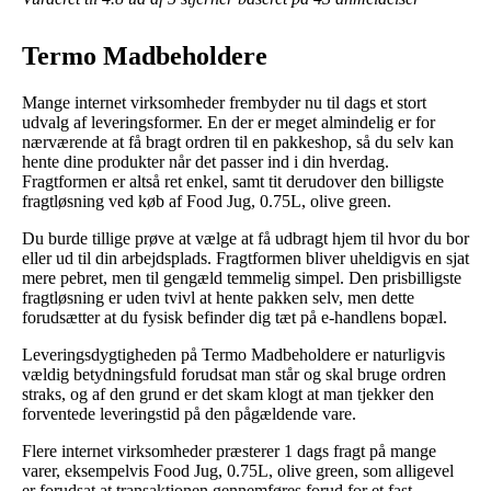
Termo Madbeholdere
Mange internet virksomheder frembyder nu til dags et stort
udvalg af leveringsformer. En der er meget almindelig er for
nærværende at få bragt ordren til en pakkeshop, så du selv kan
hente dine produkter når det passer ind i din hverdag.
Fragtformen er altså ret enkel, samt tit derudover den billigste
fragtløsning ved køb af Food Jug, 0.75L, olive green.
Du burde tillige prøve at vælge at få udbragt hjem til hvor du bor
eller ud til din arbejdsplads. Fragtformen bliver uheldigvis en sjat
mere pebret, men til gengæld temmelig simpel. Den prisbilligste
fragtløsning er uden tvivl at hente pakken selv, men dette
forudsætter at du fysisk befinder dig tæt på e-handlens bopæl.
Leveringsdygtigheden på Termo Madbeholdere er naturligvis
vældig betydningsfuld forudsat man står og skal bruge ordren
straks, og af den grund er det skam klogt at man tjekker den
forventede leveringstid på den pågældende vare.
Flere internet virksomheder præsterer 1 dags fragt på mange
varer, eksempelvis Food Jug, 0.75L, olive green, som alligevel
er forudsat at transaktionen gennemføres forud for et fast