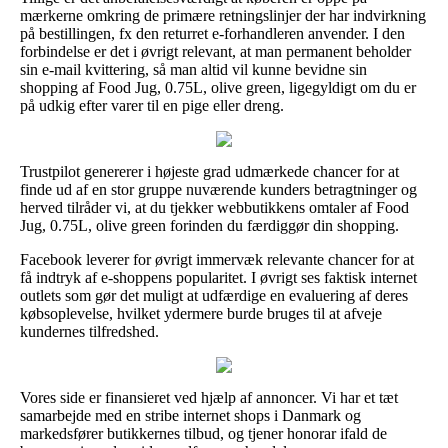
mærkerne omkring de primære retningslinjer der har indvirkning
på bestillingen, fx den returret e-forhandleren anvender. I den
forbindelse er det i øvrigt relevant, at man permanent beholder
sin e-mail kvittering, så man altid vil kunne bevidne sin
shopping af Food Jug, 0.75L, olive green, ligegyldigt om du er
på udkig efter varer til en pige eller dreng.
Trustpilot genererer i højeste grad udmærkede chancer for at
finde ud af en stor gruppe nuværende kunders betragtninger og
herved tilråder vi, at du tjekker webbutikkens omtaler af Food
Jug, 0.75L, olive green forinden du færdiggør din shopping.
Facebook leverer for øvrigt immervæk relevante chancer for at
få indtryk af e-shoppens popularitet. I øvrigt ses faktisk internet
outlets som gør det muligt at udfærdige en evaluering af deres
købsoplevelse, hvilket ydermere burde bruges til at afveje
kundernes tilfredshed.
Vores side er finansieret ved hjælp af annoncer. Vi har et tæt
samarbejde med en stribe internet shops i Danmark og
markedsfører butikkernes tilbud, og tjener honorar ifald de