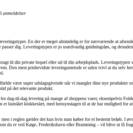
6
anmeldelser
e leveringstyper. En der er meget almindelig er for nærværende at afsen
er passer dig. Leveringstypen er jo usædvanlig gnidningsløs, og desude
bragt til din private bopæl eller ud til din arbejdsplads. Leveringstypen
kvem. Den mest prisbevidste leveringsmetode er uden tvivl at du selv h
d.
ilfælde være super udslagsgivende når vi mangler dine nye produkter om k
tid på det relevante produkt.
for dag-til-dag levering på mange af shoppens varer, eksempelvis Folde
 et fastslået klokkeslæt, med hensynstagen til at de har mulighed for at 
t, men i reglen gælder det kun hvis man køber for et bestemt beløb. I øv
m du er ved Køge, Frederikshavn eller Bramming – vil blive at få fragtfi