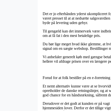
Det er jo efterhånden yderst ukompliceret fo
været presset til at at nedsætte salgsværdie
byde på levering uden gebyr.
Til gengæld kan det immervæk være indbringen
om at få fat i den mest betalelige pris.
Du bør lige meget hvad ikke glemme, at hvis
signal om en uægte webshop. Bestillinger me
Vi anbefaler generelt køb med gængse betalin
hellere vil afdrage prisen over en længere p
Forud for at folk bestiller på en e-forretning
Et nemt alternativ kunne være at se hvorvid
opretholder de danske retningslinjer, og at
god chance for en håndsrækning, såfremt du
Derudover er det godt at kunden er på vagt 
hjemmesiden lover. Derfor er det tillige vigt