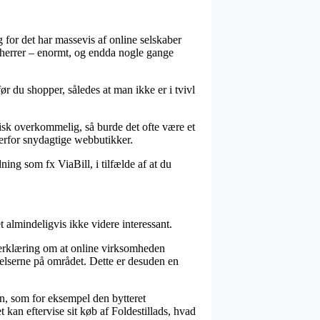
 for det har massevis af online selskaber
g herrer – enormt, og endda nogle gange
r du shopper, således at man ikke er i tvivl
isk overkommelig, så burde det ofte være et
verfor snydagtige webbutikker.
ing som fx ViaBill, i tilfælde af at du
et almindeligvis ikke videre interessant.
n erklæring om at online virksomheden
melserne på området. Dette er desuden en
n, som for eksempel den bytteret
 kan eftervise sit køb af Foldestillads, hvad