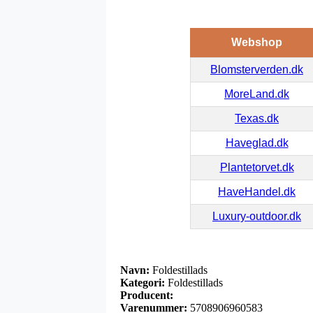
Webshop
Blomsterverden.dk
MoreLand.dk
Texas.dk
Haveglad.dk
Plantetorvet.dk
HaveHandel.dk
Luxury-outdoor.dk
Navn:
Foldestillads
Kategori:
Foldestillads
Producent:
Varenummer:
5708906960583