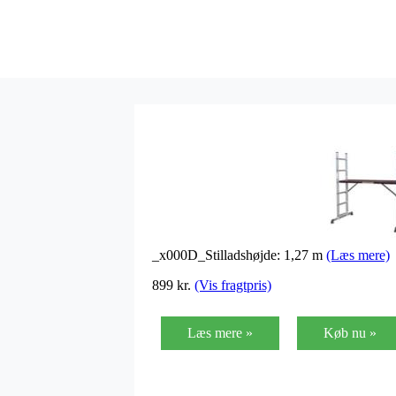
_x000D_Stilladshøjde: 1,27 m
(Læs mere)
899
kr.
(Vis fragtpris)
Læs mere »
Køb nu »