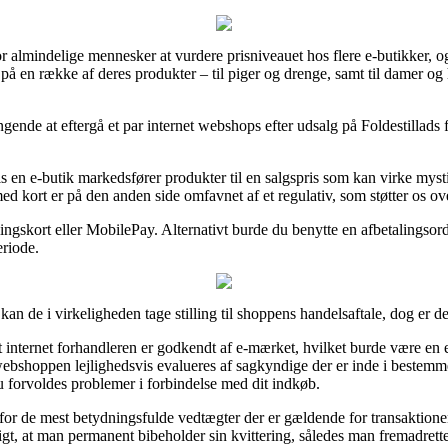
r almindelige mennesker at vurdere prisniveauet hos flere e-butikker, og
n på en række af deres produkter – til piger og drenge, samt til damer o
de at eftergå et par internet webshops efter udsalg på Foldestillads fø
 en e-butik markedsfører produkter til en salgspris som kan virke myst
d kort er på den anden side omfavnet af et regulativ, som støtter os o
gskort eller MobilePay. Alternativt burde du benytte en afbetalingsordn
eriode.
 kan de i virkeligheden tage stilling til shoppens handelsaftale, dog er d
t internet forhandleren er godkendt af e-mærket, hvilket burde være e
 webshoppen lejlighedsvis evalueres af sagkyndige der er inde i bestem
 forvoldes problemer i forbindelse med dit indkøb.
for de mest betydningsfulde vedtægter der er gældende for transaktione
igt, at man permanent bibeholder sin kvittering, således man fremadrettet