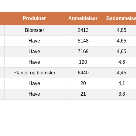
Produkter
Anmeldelser
Bedømmels
Blomster
2413
4,85
Have
5148
4,65
Have
7169
4,65
Have
120
4,6
Planter og blomster
6440
4,45
Have
20
4,1
Have
21
3,8