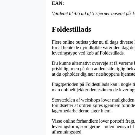
EAN:
Vurderet til
4.6
ud af 5 stjerner baseret på
1
Foldestillads
Flere online outlets yder nu til dags divers
for at hente de nyindkøbte varer den dag d
leveringstype ved køb af Foldestillads.
Du kunne alternativt overveje at få varerne 
prisbillig, men på den anden side rigtig be
at du opholder dig nær netshoppens hjemste
Fragtperioden på Foldestillads kan i nogle t
man dobbelttjekker den estimerede leverings
Størstedelen af webshops lover muligheden 
forudsætter at ordren køres igennem forinden
lagermedarbejderne tager hjem.
Visse online forhandlere lover portofri frag
leveringsform, som gerne – uden hensyn til o
afhentningssted.