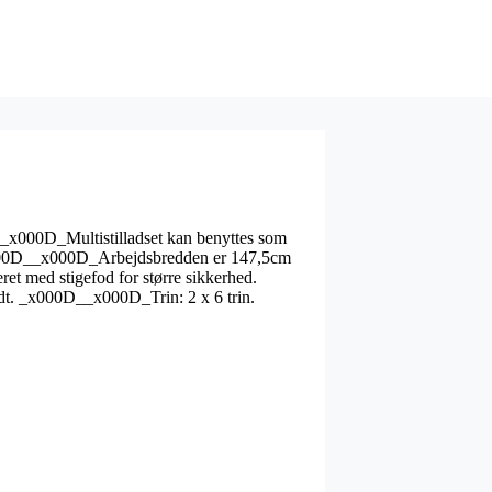
. _x000D_Multistilladset kan benyttes som
 _x000D__x000D_Arbejdsbredden er 147,5cm
t med stigefod for større sikkerhed.
 _x000D__x000D_Trin: 2 x 6 trin.