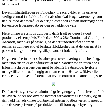
tilholdssted.
Leveringshastigheden på Foldedæk til racercykler er naturligvis
særligt central i tilfælde af at du absolut skal bruge varerne lige om
lidt, så med det formål er det rigtig essentielt at man undersøger den
forventede leveringsdato på den pågældende vare.
Flere online webshops udlover 1 dags fragt på deres favorit
produkter, eksempelvis Foldedæk 700 x 28c Continental Grand prix
4-season, men vær påpasselig da det er underforstået at orden
realiseres tidligere end et besluttet klokkeslæt, så at de kan nå at få
pakken klargjort inden logistikpersonalet holder fyraften.
Nogle enkelte internet selskaber præsterer levering uden betaling,
men undertiden er det påkrævet at man handler for en fastsat pris.
Ellers må du overveje den mest betalelige fragtmetode, hvilket i
mange tilfælde – uafhængig om man er nær Horsens, Skive eller
Brande – vil blive at få dem til at levere ordren til et afhentningssted.
Det har vist sig at være ualmindeligt let gængeligt for enhver at finde
de laveste priser hos diverse internet forhandlere i Danmark, og til
gengæld har adskillige Continental internet outlets været tvunget til
at nedskære priserne på produkterne – til børn og babyer, og