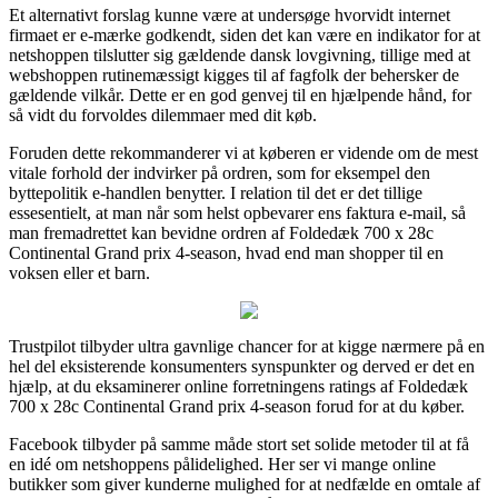
Et alternativt forslag kunne være at undersøge hvorvidt internet
firmaet er e-mærke godkendt, siden det kan være en indikator for at
netshoppen tilslutter sig gældende dansk lovgivning, tillige med at
webshoppen rutinemæssigt kigges til af fagfolk der behersker de
gældende vilkår. Dette er en god genvej til en hjælpende hånd, for
så vidt du forvoldes dilemmaer med dit køb.
Foruden dette rekommanderer vi at køberen er vidende om de mest
vitale forhold der indvirker på ordren, som for eksempel den
byttepolitik e-handlen benytter. I relation til det er det tillige
essesentielt, at man når som helst opbevarer ens faktura e-mail, så
man fremadrettet kan bevidne ordren af Foldedæk 700 x 28c
Continental Grand prix 4-season, hvad end man shopper til en
voksen eller et barn.
Trustpilot tilbyder ultra gavnlige chancer for at kigge nærmere på en
hel del eksisterende konsumenters synspunkter og derved er det en
hjælp, at du eksaminerer online forretningens ratings af Foldedæk
700 x 28c Continental Grand prix 4-season forud for at du køber.
Facebook tilbyder på samme måde stort set solide metoder til at få
en idé om netshoppens pålidelighed. Her ser vi mange online
butikker som giver kunderne mulighed for at nedfælde en omtale af