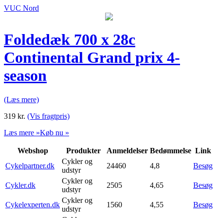
VUC Nord
Foldedæk 700 x 28c
Continental Grand prix 4-
season
(Læs mere)
319
kr.
(Vis fragtpris)
Læs mere »
Køb nu »
Webshop
Produkter
Anmeldelser
Bedømmelse
Link
Cykler og
Cykelpartner.dk
24460
4,8
Besøg
udstyr
Cykler og
Cykler.dk
2505
4,65
Besøg
udstyr
Cykler og
Cykelexperten.dk
1560
4,55
Besøg
udstyr