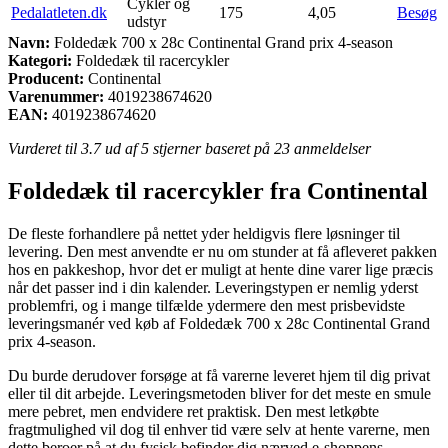
Cykler og
Pedalatleten.dk
175
4,05
Besøg
udstyr
Navn:
Foldedæk 700 x 28c Continental Grand prix 4-season
Kategori:
Foldedæk til racercykler
Producent:
Continental
Varenummer:
4019238674620
EAN:
4019238674620
Vurderet til
3.7
ud af 5 stjerner baseret på
23
anmeldelser
Foldedæk til racercykler fra Continental
De fleste forhandlere på nettet yder heldigvis flere løsninger til
levering. Den mest anvendte er nu om stunder at få afleveret pakken
hos en pakkeshop, hvor det er muligt at hente dine varer lige præcis
når det passer ind i din kalender. Leveringstypen er nemlig yderst
problemfri, og i mange tilfælde ydermere den mest prisbevidste
leveringsmanér ved køb af Foldedæk 700 x 28c Continental Grand
prix 4-season.
Du burde derudover forsøge at få varerne leveret hjem til dig privat
eller til dit arbejde. Leveringsmetoden bliver for det meste en smule
mere pebret, men endvidere ret praktisk. Den mest letkøbte
fragtmulighed vil dog til enhver tid være selv at hente varerne, men
dette beroer på at du fysisk befinder dig nærved e-shoppens