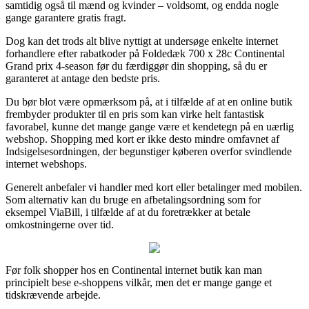
samtidig også til mænd og kvinder – voldsomt, og endda nogle
gange garantere gratis fragt.
Dog kan det trods alt blive nyttigt at undersøge enkelte internet
forhandlere efter rabatkoder på Foldedæk 700 x 28c Continental
Grand prix 4-season før du færdiggør din shopping, så du er
garanteret at antage den bedste pris.
Du bør blot være opmærksom på, at i tilfælde af at en online butik
frembyder produkter til en pris som kan virke helt fantastisk
favorabel, kunne det mange gange være et kendetegn på en uærlig
webshop. Shopping med kort er ikke desto mindre omfavnet af
Indsigelsesordningen, der begunstiger køberen overfor svindlende
internet webshops.
Generelt anbefaler vi handler med kort eller betalinger med mobilen.
Som alternativ kan du bruge en afbetalingsordning som for
eksempel ViaBill, i tilfælde af at du foretrækker at betale
omkostningerne over tid.
Før folk shopper hos en Continental internet butik kan man
principielt bese e-shoppens vilkår, men det er mange gange et
tidskrævende arbejde.