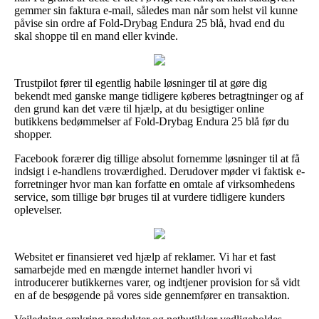
gemmer sin faktura e-mail, således man når som helst vil kunne
påvise sin ordre af Fold-Drybag Endura 25 blå, hvad end du
skal shoppe til en mand eller kvinde.
Trustpilot fører til egentlig habile løsninger til at gøre dig
bekendt med ganske mange tidligere køberes betragtninger og af
den grund kan det være til hjælp, at du besigtiger online
butikkens bedømmelser af Fold-Drybag Endura 25 blå før du
shopper.
Facebook forærer dig tillige absolut fornemme løsninger til at få
indsigt i e-handlens troværdighed. Derudover møder vi faktisk e-
forretninger hvor man kan forfatte en omtale af virksomhedens
service, som tillige bør bruges til at vurdere tidligere kunders
oplevelser.
Websitet er finansieret ved hjælp af reklamer. Vi har et fast
samarbejde med en mængde internet handler hvori vi
introducerer butikkernes varer, og indtjener provision for så vidt
en af de besøgende på vores side gennemfører en transaktion.