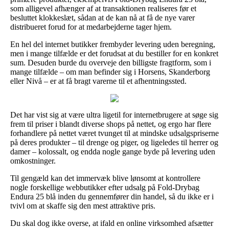
som alligevel afhænger af at transaktionen realiseres før et
besluttet klokkeslæt, sådan at de kan nå at få de nye varer
distribueret forud for at medarbejderne tager hjem.
En hel del internet butikker frembyder levering uden beregning,
men i mange tilfælde er det forudsat at du bestiller for en konkret
sum. Desuden burde du overveje den billigste fragtform, som i
mange tilfælde – om man befinder sig i Horsens, Skanderborg
eller Nivå – er at få bragt varerne til et afhentningssted.
Det har vist sig at være ultra ligetil for internetbrugere at søge sig
frem til priser i blandt diverse shops på nettet, og ergo har flere
forhandlere på nettet været tvunget til at mindske udsalgspriserne
på deres produkter – til drenge og piger, og ligeledes til herrer og
damer – kolossalt, og endda nogle gange byde på levering uden
omkostninger.
Til gengæld kan det immervæk blive lønsomt at kontrollere
nogle forskellige webbutikker efter udsalg på Fold-Drybag
Endura 25 blå inden du gennemfører din handel, så du ikke er i
tvivl om at skaffe sig den mest attraktive pris.
Du skal dog ikke overse, at ifald en online virksomhed afsætter