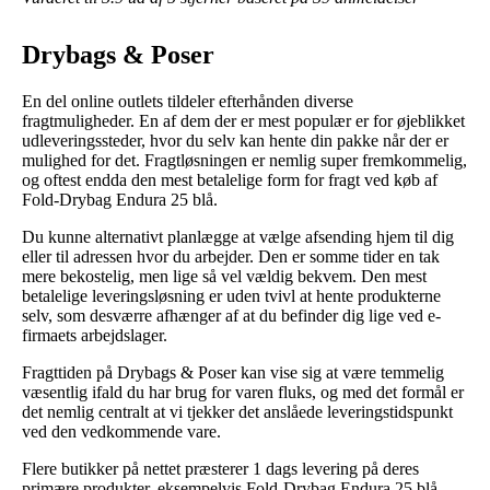
Drybags & Poser
En del online outlets tildeler efterhånden diverse
fragtmuligheder. En af dem der er mest populær er for øjeblikket
udleveringssteder, hvor du selv kan hente din pakke når der er
mulighed for det. Fragtløsningen er nemlig super fremkommelig,
og oftest endda den mest betalelige form for fragt ved køb af
Fold-Drybag Endura 25 blå.
Du kunne alternativt planlægge at vælge afsending hjem til dig
eller til adressen hvor du arbejder. Den er somme tider en tak
mere bekostelig, men lige så vel vældig bekvem. Den mest
betalelige leveringsløsning er uden tvivl at hente produkterne
selv, som desværre afhænger af at du befinder dig lige ved e-
firmaets arbejdslager.
Fragttiden på Drybags & Poser kan vise sig at være temmelig
væsentlig ifald du har brug for varen fluks, og med det formål er
det nemlig centralt at vi tjekker det anslåede leveringstidspunkt
ved den vedkommende vare.
Flere butikker på nettet præsterer 1 dags levering på deres
primære produkter, eksempelvis Fold-Drybag Endura 25 blå,