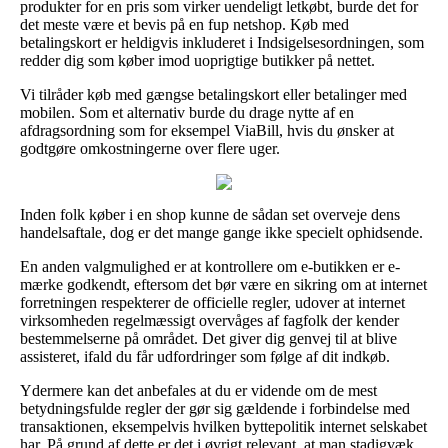
produkter for en pris som virker uendeligt letkøbt, burde det for
det meste være et bevis på en fup netshop. Køb med
betalingskort er heldigvis inkluderet i Indsigelsesordningen, som
redder dig som køber imod uoprigtige butikker på nettet.
Vi tilråder køb med gængse betalingskort eller betalinger med
mobilen. Som et alternativ burde du drage nytte af en
afdragsordning som for eksempel ViaBill, hvis du ønsker at
godtgøre omkostningerne over flere uger.
Inden folk køber i en shop kunne de sådan set overveje dens
handelsaftale, dog er det mange gange ikke specielt ophidsende.
En anden valgmulighed er at kontrollere om e-butikken er e-
mærke godkendt, eftersom det bør være en sikring om at internet
forretningen respekterer de officielle regler, udover at internet
virksomheden regelmæssigt overvåges af fagfolk der kender
bestemmelserne på området. Det giver dig genvej til at blive
assisteret, ifald du får udfordringer som følge af dit indkøb.
Ydermere kan det anbefales at du er vidende om de mest
betydningsfulde regler der gør sig gældende i forbindelse med
transaktionen, eksempelvis hvilken byttepolitik internet selskabet
har. På grund af dette er det i øvrigt relevant, at man stadigvæk