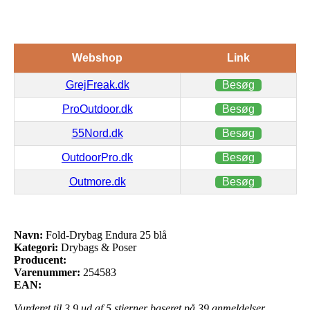
Webshop
Link
GrejFreak.dk
Besøg
ProOutdoor.dk
Besøg
55Nord.dk
Besøg
OutdoorPro.dk
Besøg
Outmore.dk
Besøg
Navn:
Fold-Drybag Endura 25 blå
Kategori:
Drybags & Poser
Producent:
Varenummer:
254583
EAN:
Vurderet til
3.9
ud af 5 stjerner baseret på
39
anmeldelser