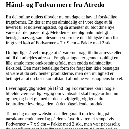
Hånd- og Fodvarmere fra Atredo
En del online outlets tilbyder nu om dage et hav af forskellige
fragtformer. En der er meget almindelig er i vore dage at få
leveret til et udleveringssted, og så afhenter du blot dine nye
varer når det passer dig. Metoden er nemlig ualmindeligt
hensigtsmæssig, samt desuden ydermere den billigste form for
fragt ved køb af Fodvarmer – 7 x 9 cm – Pakke med 2 stk..
Du bør lige så vel forsøge at få varerne bragt til din adresse eller
ud til dit arbejdes adresse. Fragtløsningen er gennemsnitligt en
lille smule mere omkostningsfuld, men endda ualmindeligt
fleksibel. Den mest betalelige form for fragt kan ikke benægtes
at være at du selv henter produkterne, men den mulighed er
betinget af at du bor i kort afstand af online webshoppens bopæl.
Leveringsdygtigheden på Hånd- og Fodvarmere kan i nogle
tilfælde være særligt vigtig om vi absolut skal bruge ordren nu
og her, og i det øjemed er det selvfølgelig vigtigt at du
kontrollerer leveringstiden på det pågældende produkt.
Temmelig mange webshops stiller garanti om levering på
næstkommende hverdag på deres favorit varer, eksempelvis
Fodvarmer – 7 x 9 cm – Pakke med 2 stk., men vær påpasselig