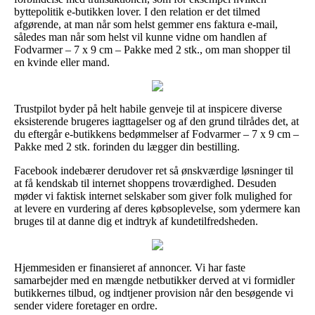
byttepolitik e-butikken lover. I den relation er det tilmed
afgørende, at man når som helst gemmer ens faktura e-mail,
således man når som helst vil kunne vidne om handlen af
Fodvarmer – 7 x 9 cm – Pakke med 2 stk., om man shopper til
en kvinde eller mand.
Trustpilot byder på helt habile genveje til at inspicere diverse
eksisterende brugeres iagttagelser og af den grund tilrådes det, at
du eftergår e-butikkens bedømmelser af Fodvarmer – 7 x 9 cm –
Pakke med 2 stk. forinden du lægger din bestilling.
Facebook indebærer derudover ret så ønskværdige løsninger til
at få kendskab til internet shoppens troværdighed. Desuden
møder vi faktisk internet selskaber som giver folk mulighed for
at levere en vurdering af deres købsoplevelse, som ydermere kan
bruges til at danne dig et indtryk af kundetilfredsheden.
Hjemmesiden er finansieret af annoncer. Vi har faste
samarbejder med en mængde netbutikker derved at vi formidler
butikkernes tilbud, og indtjener provision når den besøgende vi
sender videre foretager en ordre.