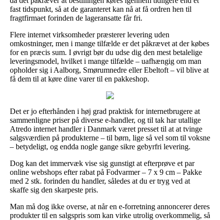
da det påkræver at bestillingen køres igennem tidligere end et
fast tidspunkt, så at de garanteret kan nå at få ordren hen til
fragtfirmaet forinden de lageransatte får fri.
Flere internet virksomheder præsterer levering uden
omkostninger, men i mange tilfælde er det påkrævet at der købes
for en præcis sum. I øvrigt bør du udse dig den mest betalelige
leveringsmodel, hvilket i mange tilfælde – uafhængig om man
opholder sig i Aalborg, Smørumnedre eller Ebeltoft – vil blive at
få dem til at køre dine varer til en pakkeshop.
Det er jo efterhånden i høj grad praktisk for internetbrugere at
sammenligne priser på diverse e-handler, og til tak har utallige
Atredo internet handler i Danmark været presset til at at tvinge
salgsværdien på produkterne – til børn, lige så vel som til voksne
– betydeligt, og endda nogle gange sikre gebyrfri levering.
Dog kan det immervæk vise sig gunstigt at efterprøve et par
online webshops efter rabat på Fodvarmer – 7 x 9 cm – Pakke
med 2 stk. forinden du handler, således at du er tryg ved at
skaffe sig den skarpeste pris.
Man må dog ikke overse, at når en e-forretning annoncerer deres
produkter til en salgspris som kan virke utrolig overkommelig, så