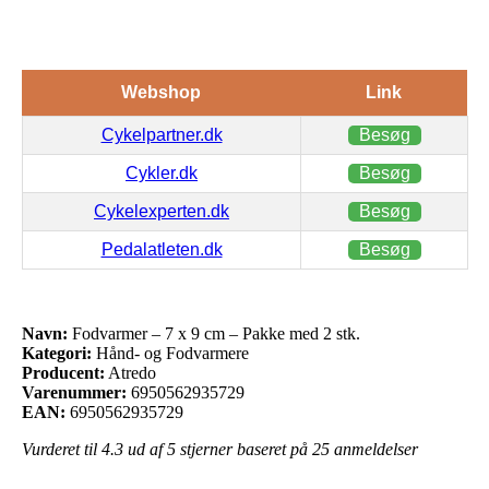
Webshop
Link
Cykelpartner.dk
Besøg
Cykler.dk
Besøg
Cykelexperten.dk
Besøg
Pedalatleten.dk
Besøg
Navn:
Fodvarmer – 7 x 9 cm – Pakke med 2 stk.
Kategori:
Hånd- og Fodvarmere
Producent:
Atredo
Varenummer:
6950562935729
EAN:
6950562935729
Vurderet til
4.3
ud af 5 stjerner baseret på
25
anmeldelser