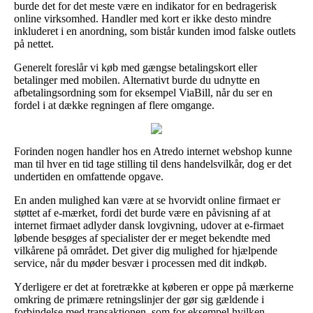
burde det for det meste være en indikator for en bedragerisk
online virksomhed. Handler med kort er ikke desto mindre
inkluderet i en anordning, som bistår kunden imod falske outlets
på nettet.
Generelt foreslår vi køb med gængse betalingskort eller
betalinger med mobilen. Alternativt burde du udnytte en
afbetalingsordning som for eksempel ViaBill, når du ser en
fordel i at dække regningen af flere omgange.
Forinden nogen handler hos en Atredo internet webshop kunne
man til hver en tid tage stilling til dens handelsvilkår, dog er det
undertiden en omfattende opgave.
En anden mulighed kan være at se hvorvidt online firmaet er
støttet af e-mærket, fordi det burde være en påvisning af at
internet firmaet adlyder dansk lovgivning, udover at e-firmaet
løbende besøges af specialister der er meget bekendte med
vilkårene på området. Det giver dig mulighed for hjælpende
service, når du møder besvær i processen med dit indkøb.
Yderligere er det at foretrække at køberen er oppe på mærkerne
omkring de primære retningslinjer der gør sig gældende i
forbindelse med transaktionen, som for eksempel hvilken