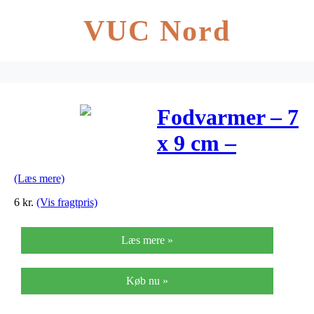
VUC Nord
Fodvarmer – 7
x 9 cm –
Pakke med 2
(Læs mere)
stk.
6
kr.
(Vis fragtpris)
Læs mere »
Køb nu »