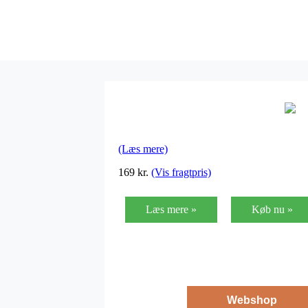
(Læs mere)
169
kr.
(Vis fragtpris)
Læs mere »
Køb nu »
Webshop