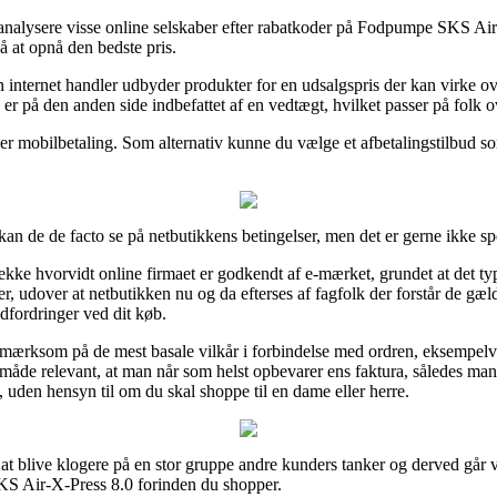
 analysere visse online selskaber efter rabatkoder på Fodpumpe SKS Ai
på at opnå den bedste pris.
 internet handler udbyder produkter for en udsalgspris der kan virke over
er på den anden side indbefattet af en vedtægt, hvilket passer på folk ov
ller mobilbetaling. Som alternativ kunne du vælge et afbetalingstilbud s
 kan de de facto se på netbutikkens betingelser, men det er gerne ikke s
jekke hvorvidt online firmaet er godkendt af e-mærket, grundet at det typ
r, udover at netbutikken nu og da efterses af fagfolk der forstår de gæ
udfordringer ved dit køb.
opmærksom på de mest basale vilkår i forbindelse med ordren, eksempelv
mme måde relevant, at man når som helst opbevarer ens faktura, således 
den hensyn til om du skal shoppe til en dame eller herre.
l at blive klogere på en stor gruppe andre kunders tanker og derved går 
S Air-X-Press 8.0 forinden du shopper.