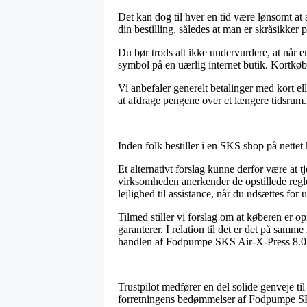
Det kan dog til hver en tid være lønsomt at
din bestilling, således at man er skråsikker 
Du bør trods alt ikke undervurdere, at når en
symbol på en uærlig internet butik. Kortkøb 
Vi anbefaler generelt betalinger med kort e
at afdrage pengene over et længere tidsrum.
Inden folk bestiller i en SKS shop på nettet
Et alternativt forslag kunne derfor være at t
virksomheden anerkender de opstillede regle
lejlighed til assistance, når du udsættes for 
Tilmed stiller vi forslag om at køberen er 
garanterer. I relation til det er det på sa
handlen af Fodpumpe SKS Air-X-Press 8.0, u
Trustpilot medfører en del solide genveje ti
forretningens bedømmelser af Fodpumpe SK