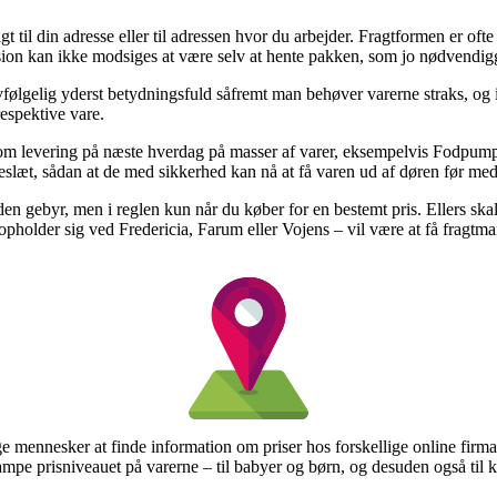
gt til din adresse eller til adressen hvor du arbejder. Fragtformen er ofte
sion kan ikke modsiges at være selv at hente pakken, som jo nødvendig
lgelig yderst betydningsfuld såfremt man behøver varerne straks, og i 
respektive vare.
te om levering på næste hverdag på masser af varer, eksempelvis Fodpu
kkeslæt, sådan at de med sikkerhed kan nå at få varen ud af døren før m
den gebyr, men i reglen kun når du køber for en bestemt pris. Ellers skal
pholder sig ved Fredericia, Farum eller Vojens – vil være at få fragtmand
 mennesker at finde information om priser hos forskellige online firma
ampe prisniveauet på varerne – til babyer og børn, og desuden også til