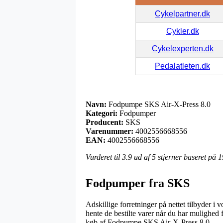
Cykelpartner.dk
Cykler.dk
Cykelexperten.dk
Pedalatleten.dk
Navn:
Fodpumpe SKS Air-X-Press 8.0
Kategori:
Fodpumper
Producent:
SKS
Varenummer:
4002556668556
EAN:
4002556668556
Vurderet til
3.9
ud af 5 stjerner baseret på
1
Fodpumper fra SKS
Adskillige forretninger på nettet tilbyder i v
hente de bestilte varer når du har mulighed
køb af Fodpumpe SKS Air-X-Press 8.0.