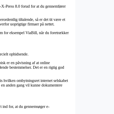
r-X-Press 8.0 forud for at du gennemfører
ordentlig tiltalende, så er det tit være et
erfor uoprigtige firmaer på nettet.
om for eksempel ViaBill, når du foretrækker
pecielt ophidsende.
isk er en påvisning af at online
ldende bestemmelser. Det er en rigtig god
is hvilken ombytningsret internet selskabet
man en anden gang vil kunne dokumentere
vi ind for, at du gennemsøger e-