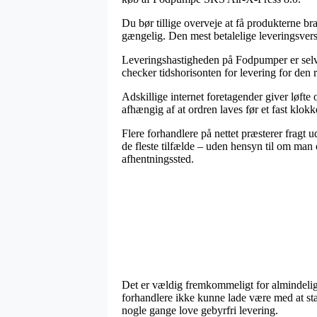
Du bør tillige overveje at få produkterne bra
gængelig. Den mest betalelige leveringsver
Leveringshastigheden på Fodpumper er selvfø
checker tidshorisonten for levering for den 
Adskillige internet foretagender giver løf
afhængig af at ordren laves før et fast klo
Flere forhandlere på nettet præsterer fragt u
de fleste tilfælde – uden hensyn til om man o
afhentningssted.
Det er vældig fremkommeligt for almindelige
forhandlere ikke kunne lade være med at st
nogle gange love gebyrfri levering.