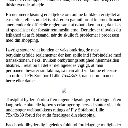
tidskrævende arbejde.
En nemmere løsning er at tjekke om online butikken er støttet af
e-mærket, eftersom det typisk er en garanti for at internet firmaet
anerkender de officielle regler, samt at e-butikken nu og da tilses
af specialister der forstår retningslinjerne. Derudover tilbydes du
lejlighed til at få bistand, når du skulle få problemer i processen
med din shopping.
I øvrigt støtter vi at kunden er vaks omkring de mest
betydningsfulde reglementer der kan spille ind i forbindelse med
transaktionen, f.eks. hvilken ombytningsrettighed hjemmesiden
tilsikrer. I relation til det er det ligeledes vigtigt, at man
permanent bevarer sin faktura, så man altid vil kunne eftervise
sin ordre af Fly Sofabord Lille 75x43x39, uanset om man er
herre eller dame.
Trustpilot byder på ultra fremragende løsninger til at kigge på en
lang række aktuelle køberes erfaringer og herved støtter vi, at du
undersøger webbutikkens ratings af Fly Sofabord Lille
75x43x39 forud for at du færdiggør din shopping.
Facebook tilbyder dig ligeledes fuldt ud fordelagtige muligheder