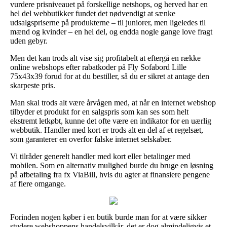
vurdere prisniveauet på forskellige netshops, og herved har en
hel del webbutikker fundet det nødvendigt at sænke
udsalgspriserne på produkterne – til juniorer, men ligeledes til
mænd og kvinder – en hel del, og endda nogle gange love fragt
uden gebyr.
Men det kan trods alt vise sig profitabelt at eftergå en række
online webshops efter rabatkoder på Fly Sofabord Lille
75x43x39 forud for at du bestiller, så du er sikret at antage den
skarpeste pris.
Man skal trods alt være årvågen med, at når en internet webshop
tilbyder et produkt for en salgspris som kan ses som helt
ekstremt letkøbt, kunne det ofte være en indikator for en uærlig
webbutik. Handler med kort er trods alt en del af et regelsæt,
som garanterer en overfor falske internet selskaber.
Vi tilråder generelt handler med kort eller betalinger med
mobilen. Som en alternativ mulighed burde du bruge en løsning
på afbetaling fra fx ViaBill, hvis du agter at finansiere pengene
af flere omgange.
Forinden nogen køber i en butik burde man for at være sikker
studere webshoppens handelsvilkår, det er dog almindeligvis et