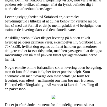
ligetil. Den mest letkøbte fragtløsning vil dog altid være at hente
pakken selv, hvilket afhænger af at du fysisk befinder dig i
nærheden af netbutikkens lager.
Leveringsdygtigheden på Sofabord er jo særdeles
betydningsfuld i tilfælde af at du har behov for varerne nu og
her, så med det formål er det jo meningsfuldt at vi besigtiger den
estimerede leveringsdato ved den aktuelle vare.
Adskillige webbutikker tilsiger levering på blot en enkelt
hverdag på deres primære varer, eksempelvis Fly Sofabord Lille
75x43x39, hvilket dog regnes ud fra at handlen gemmenføres
tidligere end et fastsat tidspunkt, med hensynstagen til at de højst
sandsynligt kan nå at få pakken fikset før lagermedarbejderne
har fri.
Nogle enkelte online forhandlere sikrer levering uden beregning,
men tit kun ifald man indkøber for et præcist beløb. Som
alternativ kan man udvælge den mest betalelige form for
levering, som oftest – uafhængig om man bor nær Horsens,
Hillerød eller Ringkøbing – vil være at få kørt din bestilling til
en pakkeshop.
Det er jo efterhånden ret nemt for almindelige mennesker at