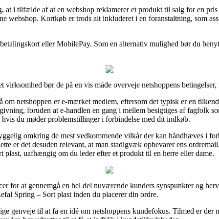
at i tilfælde af at en webshop reklamerer et produkt til salg for en pri
 webshop. Kortkøb er trods alt inkluderet i en foranstaltning, som ass
betalingskort eller MobilePay. Som en alternativ mulighed bør du benytte 
.
et virksomhed bør de på en vis måde overveje netshoppens betingelser, 
om netshoppen er e-mærket medlem, eftersom det typisk er en tilkendegi
ning, foruden at e-handlen en gang i mellem besigtiges af fagfolk so
d, hvis du møder problemstillinger i forbindelse med dit indkøb.
hyggelig omkring de mest vedkommende vilkår der kan håndhæves i forb
dette er det desuden relevant, at man stadigvæk opbevarer ens ordremail
t plast, uafhængig om du leder efter et produkt til en herre eller dame.
ancer for at gennemgå en hel del nuværende kunders synspunkter og herved
al Spring – Sort plast inden du placerer din ordre.
elige genveje til at få en idé om netshoppens kundefokus. Tilmed er der