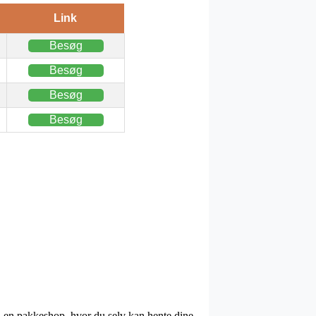
Link
Besøg
Besøg
Besøg
Besøg
il en pakkeshop, hvor du selv kan hente dine