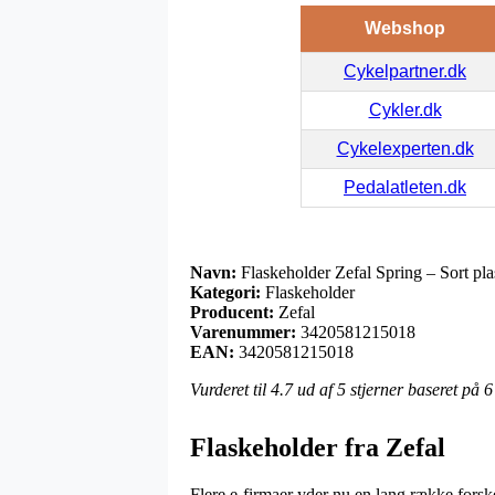
Webshop
Cykelpartner.dk
Cykler.dk
Cykelexperten.dk
Pedalatleten.dk
Navn:
Flaskeholder Zefal Spring – Sort pla
Kategori:
Flaskeholder
Producent:
Zefal
Varenummer:
3420581215018
EAN:
3420581215018
Vurderet til
4.7
ud af 5 stjerner baseret på
6
Flaskeholder fra Zefal
Flere e-firmaer yder nu en lang række forsk