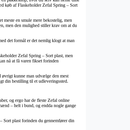
ved køb af Flaskeholder Zefal Spring – Sort
r det meste en smule mere bekostelig, men
ren, men den mulighed stiller krav om at du
 med det formål er det nemlig klogt at man
skeholder Zefal Spring – Sort plast, men
kan nå at få varen fikset forinden
s. I øvrigt kunne man udvælge den mest
 din bestilling til et udleveringssted.
kaber, og ergo har de fleste Zefal online
 mænd – helt i bund, og endda nogle gange
g – Sort plast forinden du gennemfører din