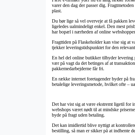
varer den dag der passer dig. Fragtmetoden e
plast.
Du bør lige så vel overveje at få pakken lev
ligeledes ualmindeligt enkel. Den mest prisb
har bopæl i nærheden af online webshoppens
Fragttiden på Flaskeholder kan vise sig at v
tjekker leveringstidspunktet for den relevant
En hel del online butikker tilbyder leverin
vær på vagt da det betinges af at transaktion
pakkemedarbejderne får fri.
En række internet foretagender byder på frag
betalelige leveringsmetode, hvilket ofte – u
Det har vist sig at være ekstremt ligetil for 
webshops været nødt til at mindske priserne
byde på fragt uden betaling.
Det kan imidlertid blive nyttigt at kontroll
bestilling, så man er sikker på at indhente de