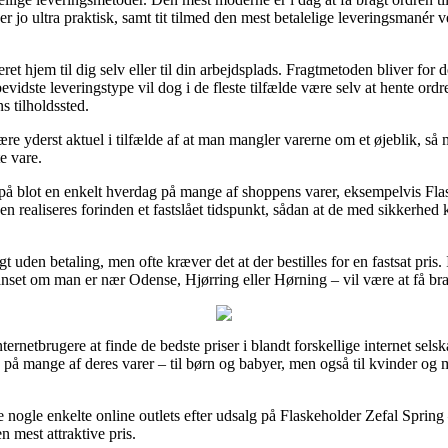
r jo ultra praktisk, samt tit tilmed den mest betalelige leveringsmanér 
eret hjem til dig selv eller til din arbejdsplads. Fragtmetoden bliver fo
evidste leveringstype vil dog i de fleste tilfælde være selv at hente ord
 tilholdssted.
ære yderst aktuel i tilfælde af at man mangler varerne om et øjeblik, så
e vare.
g på blot en enkelt hverdag på mange af shoppens varer, eksempelvis Fla
en realiseres forinden et fastslået tidspunkt, sådan at de med sikkerhed 
t uden betaling, men ofte kræver det at der bestilles for en fastsat pri
anset om man er nær Odense, Hjørring eller Hørning – vil være at få bragt
internetbrugere at finde de bedste priser i blandt forskellige internet sels
 på mange af deres varer – til børn og babyer, men også til kvinder og
ere nogle enkelte online outlets efter udsalg på Flaskeholder Zefal Sprin
n mest attraktive pris.