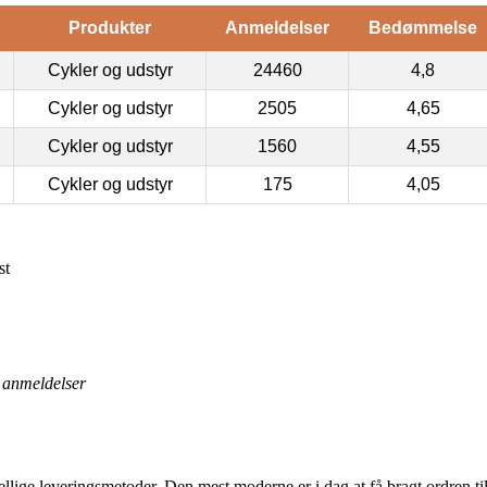
Produkter
Anmeldelser
Bedømmelse
Cykler og udstyr
24460
4,8
Cykler og udstyr
2505
4,65
Cykler og udstyr
1560
4,55
Cykler og udstyr
175
4,05
st
anmeldelser
ellige leveringsmetoder. Den mest moderne er i dag at få bragt ordren t