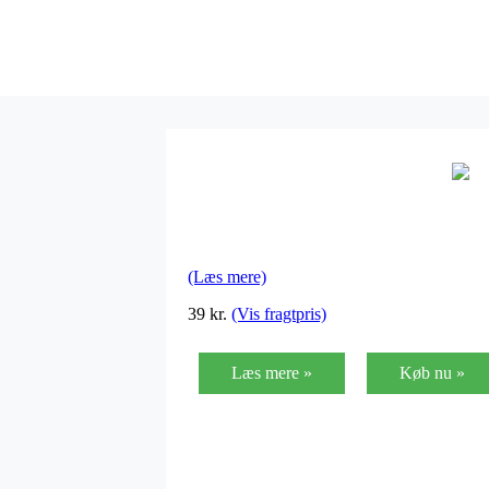
(Læs mere)
39
kr.
(Vis fragtpris)
Læs mere »
Køb nu »