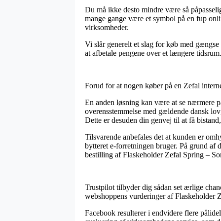
Du må ikke desto mindre være så påpasselig, 
mange gange være et symbol på en fup online
virksomheder.
Vi slår generelt et slag for køb med gængse 
at afbetale pengene over et længere tidsrum
Forud for at nogen køber på en Zefal intern
En anden løsning kan være at se nærmere på 
overensstemmelse med gældende dansk lovgiv
Dette er desuden din genvej til at få bistan
Tilsvarende anbefales det at kunden er om
bytteret e-forretningen bruger. På grund af 
bestilling af Flaskeholder Zefal Spring – Sor
Trustpilot tilbyder dig sådan set ærlige ch
webshoppens vurderinger af Flaskeholder Zef
Facebook resulterer i endvidere flere pålid