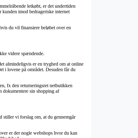
himmelråbende letkøbt, er det undertiden
r kunden imod bedrageriske internet
hvis du vil finansiere beløbet over en
 ikke videre spændende.
det almindeligvis er en tryghed om at online
ført i lovene på området. Desuden får du
en, fx den returneringsret netbutikken
 kan dokumentere sin shopping af
d stiller vi forslag om, at du gennemgår
udover er der nogle webshops hvor du kan