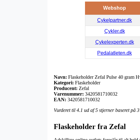
Webshop
Cykelpartner.dk
Cykler.dk
Cykelexperten.dk
Pedalatleten.dk
Navn:
Flaskeholder Zefal Pulse 40 gram H
Kategori:
Flaskeholder
Producent:
Zefal
Varenummer:
3420581710032
EAN:
3420581710032
Vurderet til
4.1
ud af 5 stjerner baseret på
3
Flaskeholder fra Zefal
Adskillige online outlets foreslår til alt 