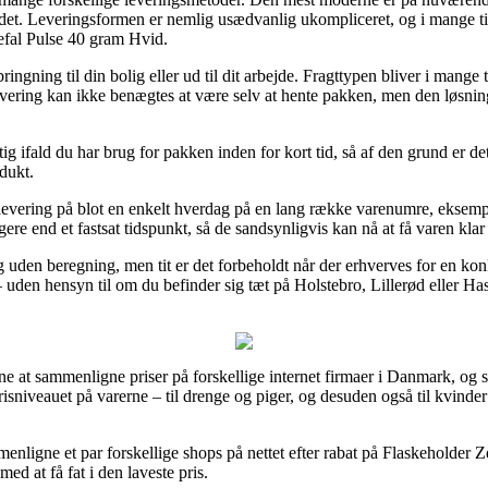
il det. Leveringsformen er nemlig usædvanlig ukompliceret, og i mange t
efal Pulse 40 gram Hvid.
ngning til din bolig eller ud til dit arbejde. Fragttypen bliver i mange t
vering kan ikke benægtes at være selv at hente pakken, men den løsning 
tig ifald du har brug for pakken inden for kort tid, så af den grund er de
dukt.
d levering på blot en enkelt hverdag på en lang række varenumre, eksem
ligere end et fastsat tidspunkt, så de sandsynligvis kan nå at få varen k
 uden beregning, men tit er det forbeholdt når der erhverves for en ko
– uden hensyn til om du befinder sig tæt på Holstebro, Lillerød eller Hasl
ne at sammenligne priser på forskellige internet firmaer i Danmark, og så 
isniveauet på varerne – til drenge og piger, og desuden også til kvind
menligne et par forskellige shops på nettet efter rabat på Flaskeholder 
med at få fat i den laveste pris.