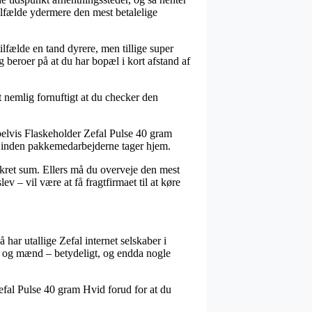
ilfælde ydermere den mest betalelige
ilfælde en tand dyrere, men tillige super
beroer på at du har bopæl i kort afstand af
t nemlig fornuftigt at du checker den
pelvis Flaskeholder Zefal Pulse 40 gram
lar inden pakkemedarbejderne tager hjem.
nkret sum. Ellers må du overveje den mest
ev – vil være at få fragtfirmaet til at køre
har utallige Zefal internet selskaber i
er og mænd – betydeligt, og endda nogle
Zefal Pulse 40 gram Hvid forud for at du