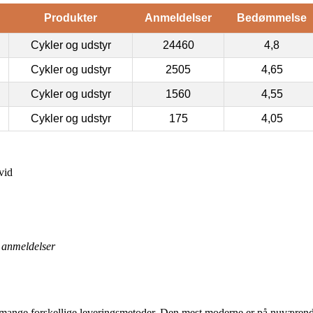
Produkter
Anmeldelser
Bedømmelse
Cykler og udstyr
24460
4,8
Cykler og udstyr
2505
4,65
Cykler og udstyr
1560
4,55
Cykler og udstyr
175
4,05
vid
anmeldelser
held mange forskellige leveringsmetoder. Den mest moderne er på nuværend