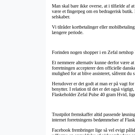
Man skal bare ikke overse, at i tilfælde af 
være et fingerpeg om en bedragerisk butik.
selskaber.
Vi tilråder kortbetalinger eller mobilbetali
længere periode.
Forinden nogen shopper i en Zefal netshop 
Et nemmere alternativ kunne derfor være at f
forretningen accepterer den officielle dansk
mulighed for at blive assisteret, såfremt du 
Herudover er det godt at man er på vagt for
benytter. I relation til det er det også vigt
Flaskeholder Zefal Pulse 40 gram Hvid, lige
Trustpilot fremskaffer altid passende løsnin
internet forretningens bedømmelser af Flas
Facebook frembringer lige så vel evigt påli