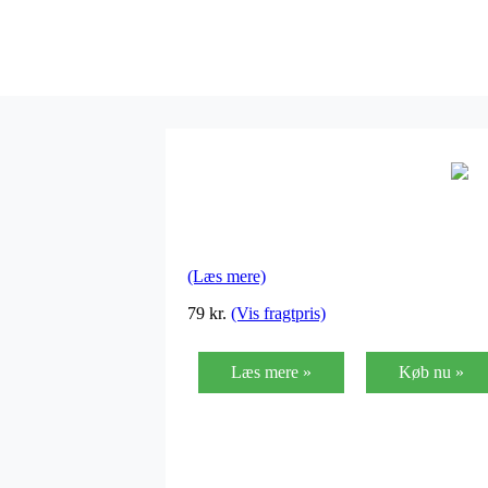
(Læs mere)
79
kr.
(Vis fragtpris)
Læs mere »
Køb nu »