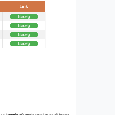
Link
Besøg
Besøg
Besøg
Besøg
e tidspunkt afhentningssteder, og så henter