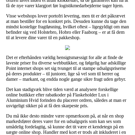
ordren laves inden et aftalt klokkeslæt, så de garanteret kan nå at
få de nye varer klargjort før logistikmedarbejderne tager hjem.
Visse webshops lover portofri levering, men tit er det påkrævet
at man bestiller for en konkret pris. Desuden kunne du tage den
mindst kostelige fragtløsning, hvilket oftest – ligegyldigt om man
befinder sig ved Holstebro, Hobro eller Faaborg – er at få dem
til at levere dine varer til en pakkeshop.
Det er efterhånden vældig hensigtsmæssigt for alle at finde de
laveste priser fra diverse webbutikker, og følgelig har adskillige
Point internet shops set sig tvunget til at stampe udsalgspriserne
på deres produkter – til juniorer, lige så vel som til herrer og
damer – markant, og endda nogle gange sikre fragt uden gebyr.
Det kan stadigvæk blive tiden værd at analysere forskellige
online butikker efter rabatkoder på Flaskeholder Lux i
Aluminium Hvid forinden du placerer ordren, således at man er
usvigeligt sikker på at få den skarpeste pris.
Du må ikke desto mindre være opmærksom på, at når en shop
markedsfører deres varer for en udsalgspris som kan ses som
umådelig fordelagtig, så kunne det tit være et kendetegn på en
uægte online shop. Handler med kort er trods alt inkluderet i en