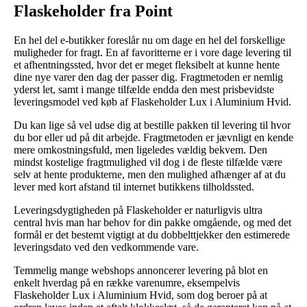
Flaskeholder fra Point
En hel del e-butikker foreslår nu om dage en hel del forskellige
muligheder for fragt. En af favoritterne er i vore dage levering til
et afhentningssted, hvor det er meget fleksibelt at kunne hente
dine nye varer den dag der passer dig. Fragtmetoden er nemlig
yderst let, samt i mange tilfælde endda den mest prisbevidste
leveringsmodel ved køb af Flaskeholder Lux i Aluminium Hvid.
Du kan lige så vel udse dig at bestille pakken til levering til hvor
du bor eller ud på dit arbejde. Fragtmetoden er jævnligt en kende
mere omkostningsfuld, men ligeledes vældig bekvem. Den
mindst kostelige fragtmulighed vil dog i de fleste tilfælde være
selv at hente produkterne, men den mulighed afhænger af at du
lever med kort afstand til internet butikkens tilholdssted.
Leveringsdygtigheden på Flaskeholder er naturligvis ultra
central hvis man har behov for din pakke omgående, og med det
formål er det bestemt vigtigt at du dobbelttjekker den estimerede
leveringsdato ved den vedkommende vare.
Temmelig mange webshops annoncerer levering på blot en
enkelt hverdag på en række varenumre, eksempelvis
Flaskeholder Lux i Aluminium Hvid, som dog beroer på at