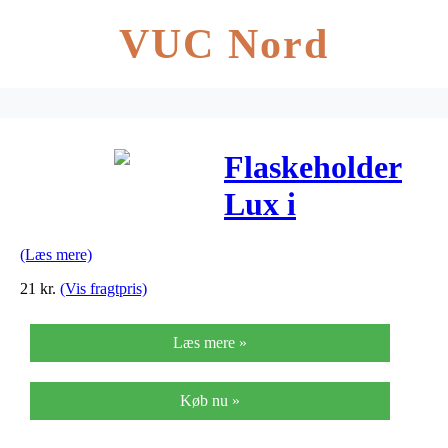
VUC Nord
Flaskeholder
Lux i
Aluminium
(Læs mere)
Hvid
21
kr.
(Vis fragtpris)
Læs mere »
Køb nu »