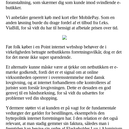
foranstaltning, som skærmer dig som kunde imod svindlende e-
butikker.
Vi anbefaler generelt køb med kort eller MobilePay. Som en
anden løsning burde du drage fordel af et tilbud fra f.eks.
ViaBill, for så vidt du har til hensigt at afbetale prisen over tid.
Før folk køber i en Point internet webshop behøver de i
virkeligheden betragte netbutikkens forretningsvilkår, dog er det
for det meste ikke super spændende.
Et alternativ kunne måske være at tjekke om netbutikken er e-
mærke godkendt, fordi det er et signal om at online
virksomheden opererer i overensstemmelse med dansk
lovgivning, og at internet forhandleren ofte kontrolleres af
jurister som forstår lovgivningen. Dette er desuden en god
genvej til en håndsrækning, for så vidt du udsættes for
problemer ved din shopping.
Ydermere støtter vi at kunden er på vagt for de fundamentale
vedtægter der gælder for bestillingen, eksempelvis den
byttepolitik internet forretningen har. I den relation er det også
relevant, at man stadig gemmer sin faktura, således man i
fremtiden kan bevise sin ordre af Flaskeholder Lux i Aluminium