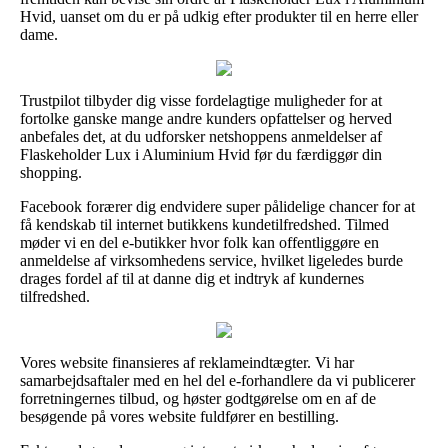
Hvid, uanset om du er på udkig efter produkter til en herre eller
dame.
Trustpilot tilbyder dig visse fordelagtige muligheder for at
fortolke ganske mange andre kunders opfattelser og herved
anbefales det, at du udforsker netshoppens anmeldelser af
Flaskeholder Lux i Aluminium Hvid før du færdiggør din
shopping.
Facebook forærer dig endvidere super pålidelige chancer for at
få kendskab til internet butikkens kundetilfredshed. Tilmed
møder vi en del e-butikker hvor folk kan offentliggøre en
anmeldelse af virksomhedens service, hvilket ligeledes burde
drages fordel af til at danne dig et indtryk af kundernes
tilfredshed.
Vores website finansieres af reklameindtægter. Vi har
samarbejdsaftaler med en hel del e-forhandlere da vi publicerer
forretningernes tilbud, og høster godtgørelse om en af de
besøgende på vores website fuldfører en bestilling.