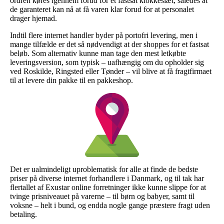
ordren køres igennem forud for et fastsat klokkeslæt, således at
de garanteret kan nå at få varen klar forud for at personalet
drager hjemad.
Indtil flere internet handler byder på portofri levering, men i
mange tilfælde er det så nødvendigt at der shoppes for et fastsat
beløb. Som alternativ kunne man tage den mest letkøbte
leveringsversion, som typisk – uafhængig om du opholder sig
ved Roskilde, Ringsted eller Tønder – vil blive at få fragtfirmaet
til at levere din pakke til en pakkeshop.
Det er ualmindeligt uproblematisk for alle at finde de bedste
priser på diverse internet forhandlere i Danmark, og til tak har
flertallet af Exustar online forretninger ikke kunne slippe for at
tvinge prisniveauet på varerne – til børn og babyer, samt til
voksne – helt i bund, og endda nogle gange præstere fragt uden
betaling.