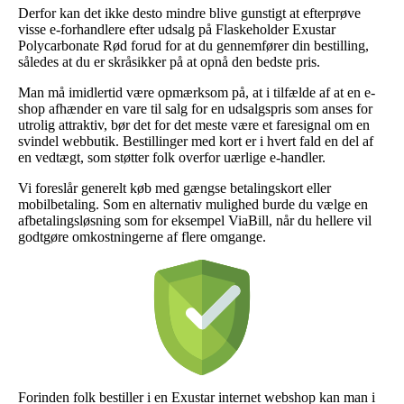
Derfor kan det ikke desto mindre blive gunstigt at efterprøve
visse e-forhandlere efter udsalg på Flaskeholder Exustar
Polycarbonate Rød forud for at du gennemfører din bestilling,
således at du er skråsikker på at opnå den bedste pris.
Man må imidlertid være opmærksom på, at i tilfælde af at en e-
shop afhænder en vare til salg for en udsalgspris som anses for
utrolig attraktiv, bør det for det meste være et faresignal om en
svindel webbutik. Bestillinger med kort er i hvert fald en del af
en vedtægt, som støtter folk overfor uærlige e-handler.
Vi foreslår generelt køb med gængse betalingskort eller
mobilbetaling. Som en alternativ mulighed burde du vælge en
afbetalingsløsning som for eksempel ViaBill, når du hellere vil
godtgøre omkostningerne af flere omgange.
Forinden folk bestiller i en Exustar internet webshop kan man i