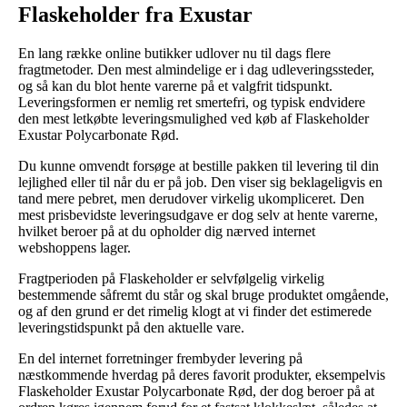
Flaskeholder fra Exustar
En lang række online butikker udlover nu til dags flere
fragtmetoder. Den mest almindelige er i dag udleveringssteder,
og så kan du blot hente varerne på et valgfrit tidspunkt.
Leveringsformen er nemlig ret smertefri, og typisk endvidere
den mest letkøbte leveringsmulighed ved køb af Flaskeholder
Exustar Polycarbonate Rød.
Du kunne omvendt forsøge at bestille pakken til levering til din
lejlighed eller til når du er på job. Den viser sig beklageligvis en
tand mere pebret, men derudover virkelig ukompliceret. Den
mest prisbevidste leveringsudgave er dog selv at hente varerne,
hvilket beroer på at du opholder dig nærved internet
webshoppens lager.
Fragtperioden på Flaskeholder er selvfølgelig virkelig
bestemmende såfremt du står og skal bruge produktet omgående,
og af den grund er det rimelig klogt at vi finder det estimerede
leveringstidspunkt på den aktuelle vare.
En del internet forretninger frembyder levering på
næstkommende hverdag på deres favorit produkter, eksempelvis
Flaskeholder Exustar Polycarbonate Rød, der dog beroer på at