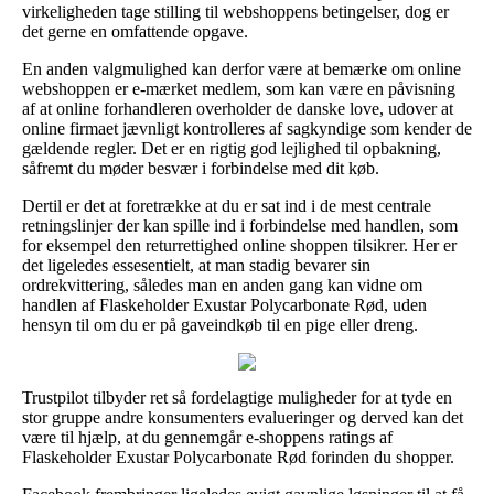
virkeligheden tage stilling til webshoppens betingelser, dog er
det gerne en omfattende opgave.
En anden valgmulighed kan derfor være at bemærke om online
webshoppen er e-mærket medlem, som kan være en påvisning
af at online forhandleren overholder de danske love, udover at
online firmaet jævnligt kontrolleres af sagkyndige som kender de
gældende regler. Det er en rigtig god lejlighed til opbakning,
såfremt du møder besvær i forbindelse med dit køb.
Dertil er det at foretrække at du er sat ind i de mest centrale
retningslinjer der kan spille ind i forbindelse med handlen, som
for eksempel den returrettighed online shoppen tilsikrer. Her er
det ligeledes essesentielt, at man stadig bevarer sin
ordrekvittering, således man en anden gang kan vidne om
handlen af Flaskeholder Exustar Polycarbonate Rød, uden
hensyn til om du er på gaveindkøb til en pige eller dreng.
Trustpilot tilbyder ret så fordelagtige muligheder for at tyde en
stor gruppe andre konsumenters evalueringer og derved kan det
være til hjælp, at du gennemgår e-shoppens ratings af
Flaskeholder Exustar Polycarbonate Rød forinden du shopper.