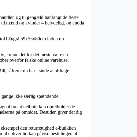
handler, og til gengæld har langt de fleste
så til mænd og kvinder – betydeligt, og endda
dstol blå/grå 59x53x80cm inden du
tiv, kunne det for det meste være en
øber overfor falske online varehuse.
ll, såfremt du har i sinde at afdrage
ge gange ikke særlig spændende.
ignal om at netbutikken opretholder de
mmelserne på området. Desuden giver det dig
il eksempel den returrettighed e-butikken
 til enhver tid kan påvise bestillingen af