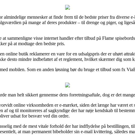
for almindelige mennesker at finde frem til de bedste priser fra diverse e-
salgsværdien på mange af deres produkter – til drenge og piger, og lige
e at sammenligne visse internet handler efter tilbud på Flame spisebor
ker på at modtage den bedste pris.
n online butik reklamerer en vare for en udsalgspris der er uhørt attrak
ikke desto mindre indbefattet af et reglement, hvilket skærmer dig som k
r med mobilen. Som en anden løsning bør du bruge et tilbud som fx ViaBi
urde man helt sikkert gennemse dens forretningsaftale, dog er det man
rvidt online virksomheden er e-mærket, siden det længe har været et s
eren af og til monitoreres af sagkyndige der har nøje kendskab til beste
bliver udsat for besvær ved din ordre.
passelig med de mest vitale forhold der har indflydelse på bestillingen, t
ssesentielt, at man permanent bibeholder sin e-mail kvittering, således man