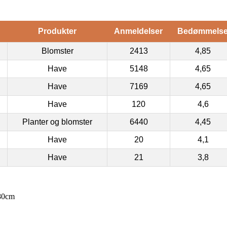
Produkter
Anmeldelser
Bedømmels
Blomster
2413
4,85
Have
5148
4,65
Have
7169
4,65
Have
120
4,6
Planter og blomster
6440
4,45
Have
20
4,1
Have
21
3,8
x80cm