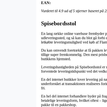
EAN:
Vurderet til
4.9
ud af 5 stjerner baseret på
2
Spisebordsstol
En lang række online varehuse frembyder på 
udleveringssted, og så kan du blot gå forbi e
letkøbte leveringsmulighed ved køb af Fla
Du kan omvendt foretrække at få pakken levere
tillige super fremkommelig. Den mest prisbev
butikkens hjemsted.
Leveringshastigheden på Spisebordsstol er ri
forventede leveringstidspunkt ved det ved
En del internet butikker lover levering på
underforstået at transaktionen realiseres for
fri.
En hel del internet forhandlere byder på fra
betalelige leveringsform, hvilket oftest – li
pakke til en pakkeshop.