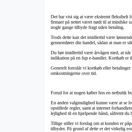
Det har vist sig at være ekstremt fleksibelt 
firmaer på nettet været nødt til at mindske 
nogle gange tilbyde fragt uden betaling.
Trods dette kan det imidlertid være lønnend
gennemfører din handel, sådan at man er sik
Du bør imidlertid være årvågen med, at når e
indikation på en fup e-handler. Kortkøb er 
Generelt foreslår vi kortkøb eller betalinge
omkostningerne over tid.
Forud for at nogen køber hos en netbutik b
En anden valgmulighed kunne være at se hvo
opstillede regler, samt at internet forhandl
lejlighed til en hjælpende hånd, såfremt du 
Tillige stiller vi forslag om at kunden er på
tilbyder. På grund af dette er det virkelig e