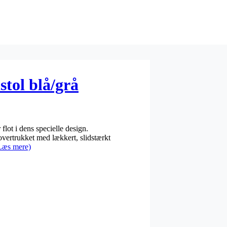
stol blå/grå
lot i dens specielle design.
ertrukket med lækkert, slidstærkt
Læs mere)