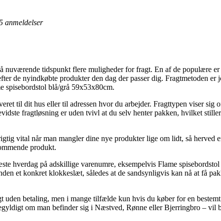
5
anmeldelser
nuværende tidspunkt flere muligheder for fragt. En af de populære er nu
fter de nyindkøbte produkter den dag der passer dig. Fragtmetoden er jo y
me spisebordstol blå/grå 59x53x80cm.
t til dit hus eller til adressen hvor du arbejder. Fragttypen viser sig o
idste fragtløsning er uden tvivl at du selv henter pakken, hvilket stille
gtig vital når man mangler dine nye produkter lige om lidt, så herved er
kommende produkt.
 næste hverdag på adskillige varenumre, eksempelvis Flame spisebordsto
inden et konkret klokkeslæt, således at de sandsynligvis kan nå at få pak
gt uden betaling, men i mange tilfælde kun hvis du køber for en bestemt 
gegyldigt om man befinder sig i Næstved, Rønne eller Bjerringbro – vil bl