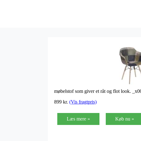
møbelstof som giver et råt og flot look. _
899
kr.
(Vis fragtpris)
Læs mere »
Køb nu »