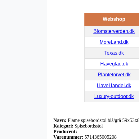
Webshop
Blomsterverden.dk
MoreLand.dk
Texas.dk
Haveglad.dk
Plantetorvet.dk
HaveHandel.dk
Luxury-outdoor.dk
Navn:
Flame spisebordstol blå/grå 59x53
Kategori:
Spisebordsstol
Producent:
Varenummer:
5714365005208