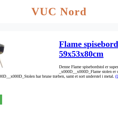
VUC Nord
Flame spisebord
59x53x80cm
Denne Flame spisebordstol er super f
_x000D__x000D_Flame stolen er ov
x000D__x000D_Stolen har brune træben, samt et sort understel i metal.
(