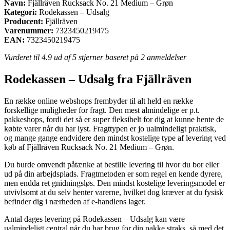
Navn:
Fjällräven Rucksack No. 21 Medium – Grøn
Kategori:
Rodekassen – Udsalg
Producent:
Fjällräven
Varenummer:
7323450219475
EAN:
7323450219475
Vurderet til
4.9
ud af 5 stjerner baseret på
2
anmeldelser
Rodekassen – Udsalg fra Fjällräven
En række online webshops frembyder til alt held en række
forskellige muligheder for fragt. Den mest almindelige er p.t.
pakkeshops, fordi det så er super fleksibelt for dig at kunne hente de
købte varer når du har lyst. Fragttypen er jo ualmindeligt praktisk,
og mange gange endvidere den mindst kostelige type af levering ved
køb af Fjällräven Rucksack No. 21 Medium – Grøn.
Du burde omvendt påtænke at bestille levering til hvor du bor eller
ud på din arbejdsplads. Fragtmetoden er som regel en kende dyrere,
men endda ret gnidningsløs. Den mindst kostelige leveringsmodel er
utvivlsomt at du selv henter varerne, hvilket dog kræver at du fysisk
befinder dig i nærheden af e-handlens lager.
Antal dages levering på Rodekassen – Udsalg kan være
ualmindeligt central når du har brug for din pakke straks, så med det