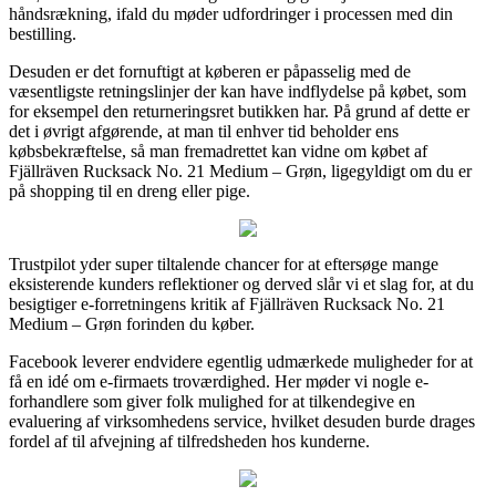
håndsrækning, ifald du møder udfordringer i processen med din
bestilling.
Desuden er det fornuftigt at køberen er påpasselig med de
væsentligste retningslinjer der kan have indflydelse på købet, som
for eksempel den returneringsret butikken har. På grund af dette er
det i øvrigt afgørende, at man til enhver tid beholder ens
købsbekræftelse, så man fremadrettet kan vidne om købet af
Fjällräven Rucksack No. 21 Medium – Grøn, ligegyldigt om du er
på shopping til en dreng eller pige.
Trustpilot yder super tiltalende chancer for at eftersøge mange
eksisterende kunders reflektioner og derved slår vi et slag for, at du
besigtiger e-forretningens kritik af Fjällräven Rucksack No. 21
Medium – Grøn forinden du køber.
Facebook leverer endvidere egentlig udmærkede muligheder for at
få en idé om e-firmaets troværdighed. Her møder vi nogle e-
forhandlere som giver folk mulighed for at tilkendegive en
evaluering af virksomhedens service, hvilket desuden burde drages
fordel af til afvejning af tilfredsheden hos kunderne.