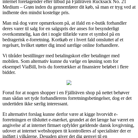
internet foretagender efter tilbud på Fjällräven Rucksack No. 21
Medium – Grøn inden du gennemfører dit køb, så man er tryg ved at
indhente den mindst kostelige pris.
Man må dog være opmærksom på, at ifald en e-butik forhandler
deres varer til salg for en salgspris der anses for besynderligt
overkommelig, kan det i nogle tilfælde være et symbol på en
bedragerisk e-forretning. Kortkøb er i hvert fald omsluttet af et
regelsæt, hvilket støtter dig imod uærlige online forhandlere.
Vi tilråder bestillinger med betalingskort eller betalinger med
mobilen. Som alternativ kunne du vælge en løsning som for
eksempel ViaBill, hvis du foretrækker at finansiere beløbet i flere
bidder.
Forud for at nogen shopper i en Fjällräven shop på nettet behøver
man sådan set tyde forhandlerens forretningsbetingelser, dog er det
undertiden ikke særlig interessant.
Et alternativt forslag kunne derfor være at kigge hvorvidt e-
forretningen er tilsluttet e-mærket, grundet at det længe har været en
angivelse af at internet firmaet opfylder gældende dansk lovgivning,
udover at internet webshoppen tit kontrolleres af specialister der er
indført i vilkårene. Desuden giver det dig genvej til en