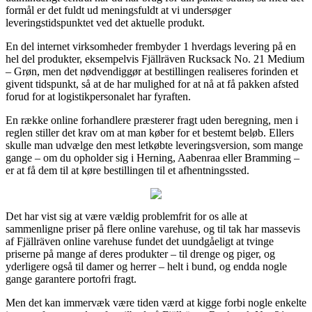
formål er det fuldt ud meningsfuldt at vi undersøger
leveringstidspunktet ved det aktuelle produkt.
En del internet virksomheder frembyder 1 hverdags levering på en
hel del produkter, eksempelvis Fjällräven Rucksack No. 21 Medium
– Grøn, men det nødvendiggør at bestillingen realiseres forinden et
givent tidspunkt, så at de har mulighed for at nå at få pakken afsted
forud for at logistikpersonalet har fyraften.
En række online forhandlere præsterer fragt uden beregning, men i
reglen stiller det krav om at man køber for et bestemt beløb. Ellers
skulle man udvælge den mest letkøbte leveringsversion, som mange
gange – om du opholder sig i Herning, Aabenraa eller Bramming –
er at få dem til at køre bestillingen til et afhentningssted.
Det har vist sig at være vældig problemfrit for os alle at
sammenligne priser på flere online varehuse, og til tak har massevis
af Fjällräven online varehuse fundet det uundgåeligt at tvinge
priserne på mange af deres produkter – til drenge og piger, og
yderligere også til damer og herrer – helt i bund, og endda nogle
gange garantere portofri fragt.
Men det kan immervæk være tiden værd at kigge forbi nogle enkelte