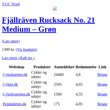
VUC Nord
Fjällräven Rucksack No. 21
Medium – Grøn
(Læs mere)
1399
kr.
(Vis fragtpris)
Læs mere »
Køb nu »
Webshop
Produkter
Anmeldelser
Bedømmelse
Link
Cykler og
Cykelpartner.dk
24460
4,8
Besøg
udstyr
Cykler og
Cykler.dk
2505
4,65
Besøg
udstyr
Cykler og
Cykelexperten.dk
1560
4,55
Besøg
udstyr
Cykler og
Pedalatleten.dk
175
4,05
Besøg
udstyr