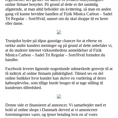
online firmaet benytter. På grund af dette er det samtidig
afgørende, at man altid beholder sin kvittering, så man en anden
gang vil kunne bevidne handlen af Fizik Mistica Carbon – Sadel
Tri Regular – Sort/Hvid, uanset om du skal shoppe til en herre
eller dame.
Trustpilot byder på tilpas gunstige chancer for at efterse en
række andre kunders meninger og på grund af dette anbefaler vi,
at du studerer internet virksomhedens anmeldelser af Fizik
Mistica Carbon – Sadel Tri Regular – Sort/Hvid forinden du
handler.
Facebook leverer lignende nogenlunde udmærkede genveje til at
få indtryk af online firmaets pålidelighed. Tilmed ses en del
online butikker hvor kunder kan skrive en vurdering af deres
købsoplevelse, som tillige burde bruges til at tage stilling til
kundernes tilfredshed.
Denne side er finansieret af annoncer. Vi samarbejder med et
hold af online shops i Danmark derved at vi annoncerer
forretningernes varer, og tjener betaling hvis en af vores