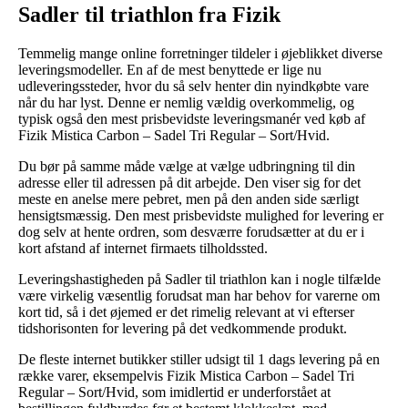
Sadler til triathlon fra Fizik
Temmelig mange online forretninger tildeler i øjeblikket diverse
leveringsmodeller. En af de mest benyttede er lige nu
udleveringssteder, hvor du så selv henter din nyindkøbte vare
når du har lyst. Denne er nemlig vældig overkommelig, og
typisk også den mest prisbevidste leveringsmanér ved køb af
Fizik Mistica Carbon – Sadel Tri Regular – Sort/Hvid.
Du bør på samme måde vælge at vælge udbringning til din
adresse eller til adressen på dit arbejde. Den viser sig for det
meste en anelse mere pebret, men på den anden side særligt
hensigtsmæssig. Den mest prisbevidste mulighed for levering er
dog selv at hente ordren, som desværre forudsætter at du er i
kort afstand af internet firmaets tilholdssted.
Leveringshastigheden på Sadler til triathlon kan i nogle tilfælde
være virkelig væsentlig forudsat man har behov for varerne om
kort tid, så i det øjemed er det rimelig relevant at vi efterser
tidshorisonten for levering på det vedkommende produkt.
De fleste internet butikker stiller udsigt til 1 dags levering på en
række varer, eksempelvis Fizik Mistica Carbon – Sadel Tri
Regular – Sort/Hvid, som imidlertid er underforstået at