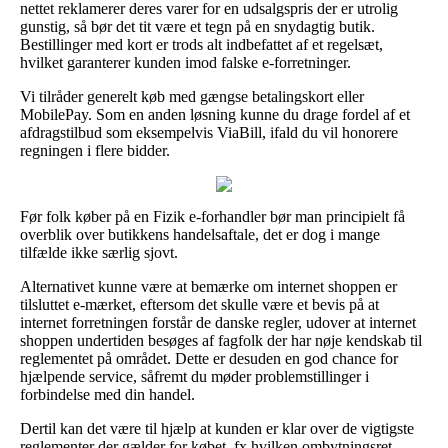
nettet reklamerer deres varer for en udsalgspris der er utrolig
gunstig, så bør det tit være et tegn på en snydagtig butik.
Bestillinger med kort er trods alt indbefattet af et regelsæt,
hvilket garanterer kunden imod falske e-forretninger.
Vi tilråder generelt køb med gængse betalingskort eller
MobilePay. Som en anden løsning kunne du drage fordel af et
afdragstilbud som eksempelvis ViaBill, ifald du vil honorere
regningen i flere bidder.
Før folk køber på en Fizik e-forhandler bør man principielt få
overblik over butikkens handelsaftale, det er dog i mange
tilfælde ikke særlig sjovt.
Alternativet kunne være at bemærke om internet shoppen er
tilsluttet e-mærket, eftersom det skulle være et bevis på at
internet forretningen forstår de danske regler, udover at internet
shoppen undertiden besøges af fagfolk der har nøje kendskab til
reglementet på området. Dette er desuden en god chance for
hjælpende service, såfremt du møder problemstillinger i
forbindelse med din handel.
Dertil kan det være til hjælp at kunden er klar over de vigtigste
reglementer der gælder for købet, fx hvilken ombytningsret