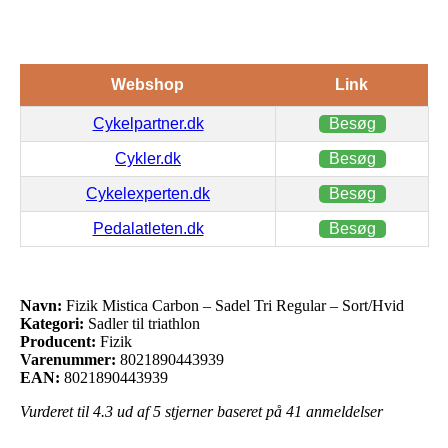
Webshop
Link
Cykelpartner.dk
Besøg
Cykler.dk
Besøg
Cykelexperten.dk
Besøg
Pedalatleten.dk
Besøg
Navn:
Fizik Mistica Carbon – Sadel Tri Regular – Sort/Hvid
Kategori:
Sadler til triathlon
Producent:
Fizik
Varenummer:
8021890443939
EAN:
8021890443939
Vurderet til
4.3
ud af 5 stjerner baseret på
41
anmeldelser