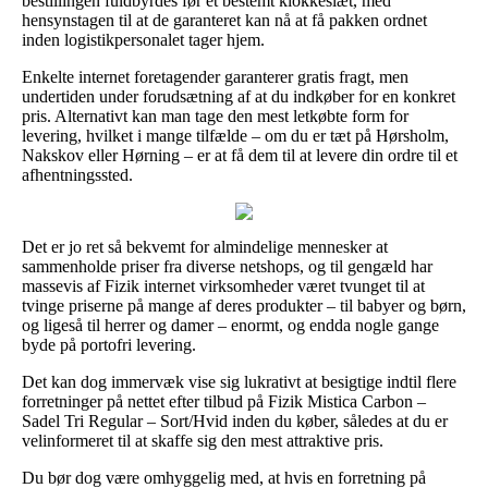
bestillingen fuldbyrdes før et bestemt klokkeslæt, med
hensynstagen til at de garanteret kan nå at få pakken ordnet
inden logistikpersonalet tager hjem.
Enkelte internet foretagender garanterer gratis fragt, men
undertiden under forudsætning af at du indkøber for en konkret
pris. Alternativt kan man tage den mest letkøbte form for
levering, hvilket i mange tilfælde – om du er tæt på Hørsholm,
Nakskov eller Hørning – er at få dem til at levere din ordre til et
afhentningssted.
Det er jo ret så bekvemt for almindelige mennesker at
sammenholde priser fra diverse netshops, og til gengæld har
massevis af Fizik internet virksomheder været tvunget til at
tvinge priserne på mange af deres produkter – til babyer og børn,
og ligeså til herrer og damer – enormt, og endda nogle gange
byde på portofri levering.
Det kan dog immervæk vise sig lukrativt at besigtige indtil flere
forretninger på nettet efter tilbud på Fizik Mistica Carbon –
Sadel Tri Regular – Sort/Hvid inden du køber, således at du er
velinformeret til at skaffe sig den mest attraktive pris.
Du bør dog være omhyggelig med, at hvis en forretning på