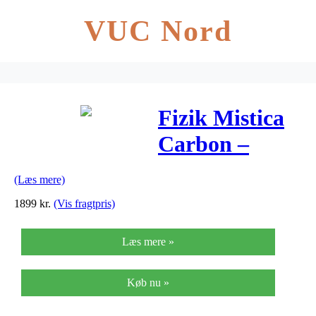
VUC Nord
Fizik Mistica
Carbon –
Sadel Tri
(Læs mere)
Regular –
1899
kr.
(Vis fragtpris)
Sort/Hvid
Læs mere »
Køb nu »