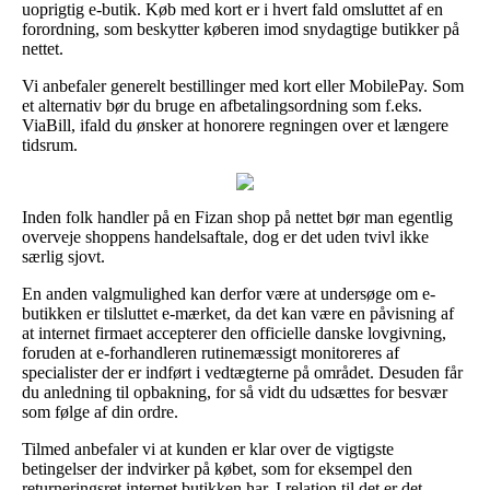
uoprigtig e-butik. Køb med kort er i hvert fald omsluttet af en
forordning, som beskytter køberen imod snydagtige butikker på
nettet.
Vi anbefaler generelt bestillinger med kort eller MobilePay. Som
et alternativ bør du bruge en afbetalingsordning som f.eks.
ViaBill, ifald du ønsker at honorere regningen over et længere
tidsrum.
Inden folk handler på en Fizan shop på nettet bør man egentlig
overveje shoppens handelsaftale, dog er det uden tvivl ikke
særlig sjovt.
En anden valgmulighed kan derfor være at undersøge om e-
butikken er tilsluttet e-mærket, da det kan være en påvisning af
at internet firmaet accepterer den officielle danske lovgivning,
foruden at e-forhandleren rutinemæssigt monitoreres af
specialister der er indført i vedtægterne på området. Desuden får
du anledning til opbakning, for så vidt du udsættes for besvær
som følge af din ordre.
Tilmed anbefaler vi at kunden er klar over de vigtigste
betingelser der indvirker på købet, som for eksempel den
returneringsret internet butikken har. I relation til det er det