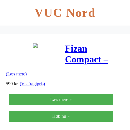
VUC Nord
Fizan
Compact –
Vandrestave –
(Læs mere)
2 stk. – Sort
599
kr.
(Vis fragtpris)
Læs mere »
Køb nu »