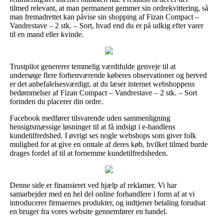
tilmed relevant, at man permanent gemmer sin ordrekvittering, så
man fremadrettet kan påvise sin shopping af Fizan Compact –
Vandrestave – 2 stk. – Sort, hvad end du er på udkig efter varer
til en mand eller kvinde.
Trustpilot genererer temmelig værdifulde genveje til at
undersøge flere forhenværende køberes observationer og herved
er det anbefalelsesværdigt, at du læser internet webshoppens
bedømmelser af Fizan Compact – Vandrestave – 2 stk. – Sort
forinden du placerer din ordre.
Facebook medfører tilsvarende uden sammenligning
hensigtsmæssige løsninger til at få indsigt i e-handlens
kundetilfredshed. I øvrigt ses nogle webshops som giver folk
mulighed for at give en omtale af deres køb, hvilket tilmed burde
drages fordel af til at fornemme kundetilfredsheden.
Denne side er finansieret ved hjælp af reklamer. Vi har
samarbejder med en hel del online forhandlere i form af at vi
introducerer firmaernes produkter, og indtjener betaling forudsat
en bruger fra vores website gennemfører en handel.