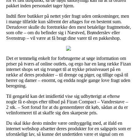
for et fast tidspunkt, så de højst sandsynligt kan nå at få ordren
pakket inden personalet tager hjem.
Indtil flere butikker på nettet yder fragt uden omkostninger, men
i mange tilfælde kun såfremt der aftages for en bestemt sum.
Derudover skulle du foretrække den mest betalelige fragtmetode,
som ofte – om du befinder sig i Næstved, Brønderslev eller
Svenstrup – vil være at få bragt dine varer til en pakkeshop.
Det er temmelig enkelt for forbrugerne at søge information om
priser på tværs af online outlets, og ergo har en lang række Fizan
internet shops set sig tvunget til at trykke prisniveauet på en
række af deres produkter – til drenge og piger, og tillige også til
herrer og damer – enormt, og endda nogle gange love fragt uden
beregning.
Til gengæld kan det imidlertid vise sig udbytterigt at efterse
nogle få e-shops efter tilbud på Fizan Compact – Vandrestave –
2 stk. – Sort forud for at du gennemfører dit køb, sådan at du er
velinformeret til at skaffe sig den skarpeste pris.
Du skal ikke desto mindre være omhyggelig med, at ifald en
internet webshop afsætter deres produkter for en salgspris som er
uforståeligt lav, så kunne det undertiden være et signal om en