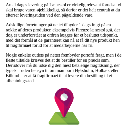
Antal dages levering på Lænestol er virkelig relevant forudsat vi
skal bruge varen øjeblikkeligt, så derfor er det helt centralt at du
efterser leveringstiden ved den pågældende vare.
Adskillige forretninger på nettet tilbyder 1 dags fragt på en
række af deres produkter, eksempelvis Firenze lænestol grå, der
dog er underforstået at ordren lægges før et besluttet tidspunkt,
med det formål at de garanteret kan nå at få dit nye produkt hen
til fragtfirmaet forud for at medarbejderne har fri.
Nogle enkelte outlets på nettet frembyder portofri fragt, men i de
fleste tilfælde kræves det at du bestiller for en præcis sum.
Derudover må du udse dig den mest betalelige fragtløsning, der
typisk – uden hensyn til om man bor i Hørsholm, Holbæk eller
Billund – er at få fragtfirmaet til at levere din bestilling til et
afhentningssted.