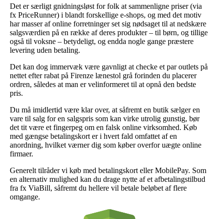
Det er særligt gnidningsløst for folk at sammenligne priser (via
fx PriceRunner) i blandt forskellige e-shops, og med det motiv
har masser af online forretninger set sig nødsaget til at nedskære
salgsværdien på en række af deres produkter – til børn, og tillige
også til voksne – betydeligt, og endda nogle gange præstere
levering uden betaling.
Det kan dog immervæk være gavnligt at checke et par outlets på
nettet efter rabat på Firenze lænestol grå forinden du placerer
ordren, således at man er velinformeret til at opnå den bedste
pris.
Du må imidlertid være klar over, at såfremt en butik sælger en
vare til salg for en salgspris som kan virke utrolig gunstig, bør
det tit være et fingerpeg om en falsk online virksomhed. Køb
med gængse betalingskort er i hvert fald omfattet af en
anordning, hvilket værner dig som køber overfor uægte online
firmaer.
Generelt tilråder vi køb med betalingskort eller MobilePay. Som
en alternativ mulighed kan du drage nytte af et afbetalingstilbud
fra fx ViaBill, såfremt du hellere vil betale beløbet af flere
omgange.