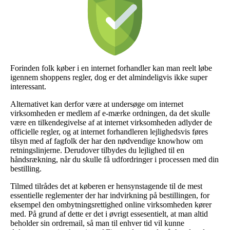
Forinden folk køber i en internet forhandler kan man reelt løbe
igennem shoppens regler, dog er det almindeligvis ikke super
interessant.
Alternativet kan derfor være at undersøge om internet
virksomheden er medlem af e-mærke ordningen, da det skulle
være en tilkendegivelse af at internet virksomheden adlyder de
officielle regler, og at internet forhandleren lejlighedsvis føres
tilsyn med af fagfolk der har den nødvendige knowhow om
retningslinjerne. Derudover tilbydes du lejlighed til en
håndsrækning, når du skulle få udfordringer i processen med din
bestilling.
Tilmed tilrådes det at køberen er hensynstagende til de mest
essentielle reglementer der har indvirkning på bestillingen, for
eksempel den ombytningsrettighed online virksomheden kører
med. På grund af dette er det i øvrigt essesentielt, at man altid
beholder sin ordremail, så man til enhver tid vil kunne