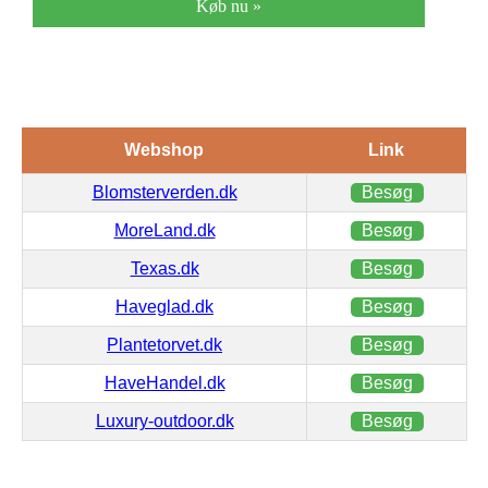
Køb nu »
Webshop
Link
Blomsterverden.dk
Besøg
MoreLand.dk
Besøg
Texas.dk
Besøg
Haveglad.dk
Besøg
Plantetorvet.dk
Besøg
HaveHandel.dk
Besøg
Luxury-outdoor.dk
Besøg