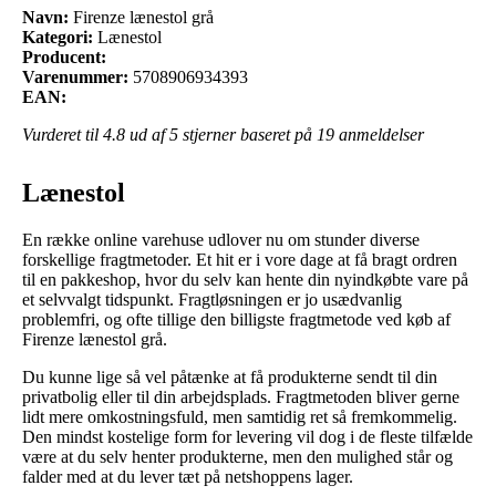
Navn:
Firenze lænestol grå
Kategori:
Lænestol
Producent:
Varenummer:
5708906934393
EAN:
Vurderet til
4.8
ud af 5 stjerner baseret på
19
anmeldelser
Lænestol
En række online varehuse udlover nu om stunder diverse
forskellige fragtmetoder. Et hit er i vore dage at få bragt ordren
til en pakkeshop, hvor du selv kan hente din nyindkøbte vare på
et selvvalgt tidspunkt. Fragtløsningen er jo usædvanlig
problemfri, og ofte tillige den billigste fragtmetode ved køb af
Firenze lænestol grå.
Du kunne lige så vel påtænke at få produkterne sendt til din
privatbolig eller til din arbejdsplads. Fragtmetoden bliver gerne
lidt mere omkostningsfuld, men samtidig ret så fremkommelig.
Den mindst kostelige form for levering vil dog i de fleste tilfælde
være at du selv henter produkterne, men den mulighed står og
falder med at du lever tæt på netshoppens lager.