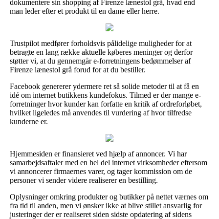
dokumentere sin shopping af Firenze lænestol grå, hvad end
man leder efter et produkt til en dame eller herre.
Trustpilot medfører forholdsvis pålidelige muligheder for at
betragte en lang række aktuelle køberes meninger og derfor
støtter vi, at du gennemgår e-forretningens bedømmelser af
Firenze lænestol grå forud for at du bestiller.
Facebook genererer ydermere ret så solide metoder til at få en
idé om internet butikkens kundefokus. Tilmed er der mange e-
forretninger hvor kunder kan forfatte en kritik af ordreforløbet,
hvilket ligeledes må anvendes til vurdering af hvor tilfredse
kunderne er.
Hjemmesiden er finansieret ved hjælp af annoncer. Vi har
samarbejdsaftaler med en hel del internet virksomheder eftersom
vi annoncerer firmaernes varer, og tager kommission om de
personer vi sender videre realiserer en bestilling.
Oplysninger omkring produkter og butikker på nettet værnes om
fra tid til anden, men vi ønsker ikke at blive stillet ansvarlig for
justeringer der er realiseret siden sidste opdatering af sidens