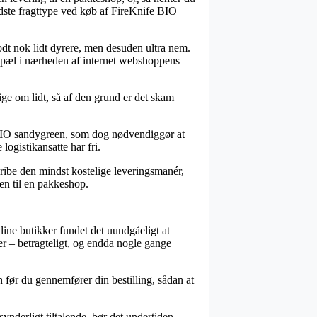
idste fragttype ved køb af FireKnife BIO
godt nok lidt dyrere, men desuden ultra nem.
 bopæl i nærheden af internet webshoppens
ige om lidt, så af den grund er det skam
e BIO sandygreen, som dog nødvendiggør at
 logistikansatte har fri.
gribe den mindst kostelige leveringsmanér,
gen til en pakkeshop.
nline butikker fundet det uundgåeligt at
der – betragteligt, og endda nogle gange
n før du gennemfører din bestilling, sådan at
ynderligt tiltalende, bør det undertiden