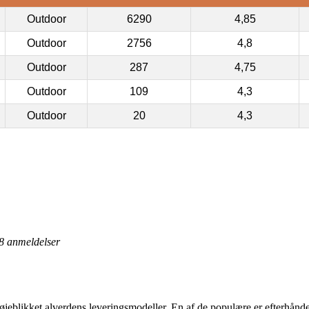
Outdoor
6290
4,85
Outdoor
2756
4,8
Outdoor
287
4,75
Outdoor
109
4,3
Outdoor
20
4,3
8
anmeldelser
 øjeblikket alverdens leveringsmodeller. En af de populære er efterhånde