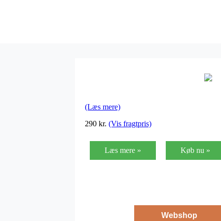
(Læs mere)
290
kr.
(Vis fragtpris)
Læs mere »
Køb nu »
Webshop