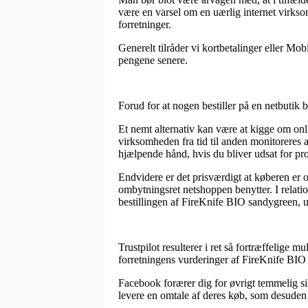
være en varsel om en uærlig internet virkso
forretninger.
Generelt tilråder vi kortbetalinger eller Mo
pengene senere.
Forud for at nogen bestiller på en netbutik
Et nemt alternativ kan være at kigge om onl
virksomheden fra tid til anden monitoreres 
hjælpende hånd, hvis du bliver udsat for pr
Endvidere er det prisværdigt at køberen er
ombytningsret netshoppen benytter. I relati
bestillingen af FireKnife BIO sandygreen, u
Trustpilot resulterer i ret så fortræffelige m
forretningens vurderinger af FireKnife BIO 
Facebook forærer dig for øvrigt temmelig sik
levere en omtale af deres køb, som desuden 