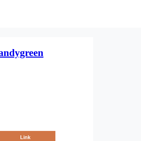
sandygreen
Link