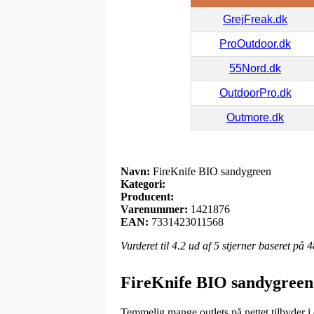
GrejFreak.dk
ProOutdoor.dk
55Nord.dk
OutdoorPro.dk
Outmore.dk
Navn:
FireKnife BIO sandygreen
Kategori:
Producent:
Varenummer:
1421876
EAN:
7331423011568
Vurderet til
4.2
ud af 5 stjerner baseret på
4
FireKnife BIO sandygreen
Temmelig mange outlets på nettet tilbyder i