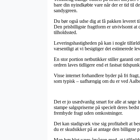
bare din nyindkøbte vare når der er tid til
sandygreen.
Du bør også udse dig at få pakken leveret ti
Den prisbilligste fragtform er utvivlsomt a
tilholdssted.
Leveringshastigheden på kan i nogle tilfæld
væsentligt at vi besigtiger det estimerede le
En stor portion netbutikker stiller garanti
ordren laves tidligere end et fastsat tidspunkt
Visse internet forhandlere byder på fri frag
som typisk – uafhængig om du er ved Aalborg,
Det er jo usædvanlig smart for alle at søge i
stampe salgspriserne på specielt deres bedst
frembyde fragt uden omkostninger.
Det kan stadigvæk vise sig profitabelt at be
du er skudsikker på at antage den billigste pr
Man bør blot være årvågen med, at i tilfælde 