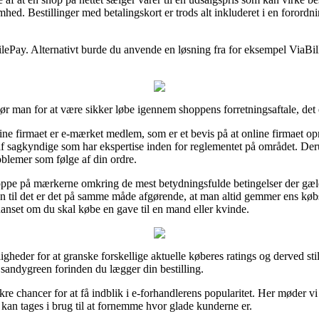
mhed. Bestillinger med betalingskort er trods alt inkluderet i en forord
bilePay. Alternativt burde du anvende en løsning fra for eksempel ViaBill
 bør man for at være sikker løbe igennem shoppens forretningsaftale, d
ine firmaet er e-mærket medlem, som er et bevis på at online firmaet opr
af sagkyndige som har ekspertise inden for reglementet på området. Der
oblemer som følge af din ordre.
 oppe på mærkerne omkring de mest betydningsfulde betingelser der gæld
on til det er det på samme måde afgørende, at man altid gemmer ens køb
anset om du skal købe en gave til en mand eller kvinde.
uligheder for at granske forskellige aktuelle køberes ratings og derved sti
sandygreen forinden du lægger din bestilling.
re chancer for at få indblik i e-forhandlerens popularitet. Her møder v
kan tages i brug til at fornemme hvor glade kunderne er.