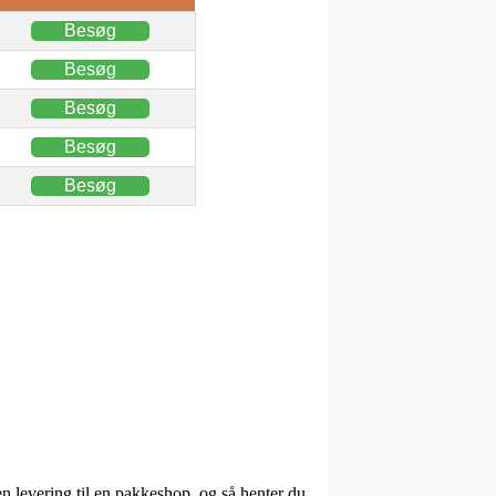
Besøg
Besøg
Besøg
Besøg
Besøg
n levering til en pakkeshop, og så henter du