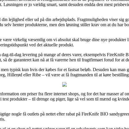
 det. Løsningen er jo vældig smart, samt desuden endda den mest prisbev
l din lejlighed eller ud på din arbejdsplads. Fragtmuligheden viser sig 
t du selv henter produkterne, men den løsning stiller krav om at du har
e være virkelig væsentlig om vi absolut skal bruge dine nye produkter l
veringstidspunkt ved det aktuelle produkt.
 om dag-til-dag levering på mange af deres varer, eksempelvis FireKnif
, så de garanteret kan nå at få varerne hen til fragtfirmaet forud for at de
t, men typisk kun hvis der købes for et fastsat beløb. Desuden kan man 
 Hillerød eller Ribe – vil være at få fragtmanden til at køre bestillin
nformation om priser fra flere internet shops, og for det har masser af o
 i test produkter – til drenge og piger, lige så vel som til mænd og kvin
sigtige nogle få outlets på nettet efter rabat på FireKnife BIO sandygree
is.
af at en shop på nettet sælger varer til en udsalgspris som kan virke bes