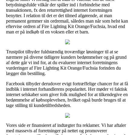
betydningsfulde vilkår der spiller ind i forbindelse med
transaktionen, fx den returrettighed internet forretningen
benytter. I relation til det er det tilmed afgørende, at man
permanent gemmer sin ordremail, således man når som helst kan
eftervise ordren af Fire Lighting Kit Orange/Fuchsia, hvad end
man er på indkøb til en voksen eller et barn.
Trustpilot tilbyder fuldstændig troværdige løsninger til at se
nærmere på diverse tidligere kunders bedømmelser og på grund
af dette går vi ind for, at du evaluerer internet forretningens
vurderinger af Fire Lighting Kit Orange/Fuchsia forinden du
lægger din bestilling.
Facebook tilbyder derudover evigt fortræffelige chancer for at få
indblik i internet forhandlerens popularitet. Her møder vi faktisk
internet selskaber som giver folk mulighed for at tilkendegive en
bedømmelse af købsoplevelsen, hvilket også burde bruges til at
tage stilling til kundetilfredsheden.
Vores side er finansieret af indtægter fra reklamer. Vi har aftaler
med massevis af forretninger på nettet og promoverer