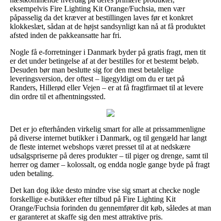
eksempelvis Fire Lighting Kit Orange/Fuchsia, men vær
påpasselig da det kræver at bestillingen laves før et konkret
klokkeslæt, sådan at de højst sandsynligt kan nå at få produktet
afsted inden de pakkeansatte har fri.
Nogle få e-forretninger i Danmark byder på gratis fragt, men tit
er det under betingelse af at der bestilles for et bestemt beløb.
Desuden bør man beslutte sig for den mest betalelige
leveringsversion, der oftest – ligegyldigt om du er tæt på
Randers, Hillerød eller Vejen – er at få fragtfirmaet til at levere
din ordre til et afhentningssted.
Det er jo efterhånden virkelig smart for alle at prissammenligne
på diverse internet butikker i Danmark, og til gengæld har langt
de fleste internet webshops været presset til at at nedskære
udsalgspriserne på deres produkter – til piger og drenge, samt til
herrer og damer – kolossalt, og endda nogle gange byde på fragt
uden betaling.
Det kan dog ikke desto mindre vise sig smart at checke nogle
forskellige e-butikker efter tilbud på Fire Lighting Kit
Orange/Fuchsia forinden du gennemfører dit køb, således at man
er garanteret at skaffe sig den mest attraktive pris.