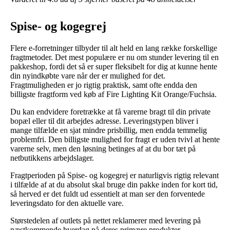
Spise- og kogegrej
Flere e-forretninger tilbyder til alt held en lang række forskellige
fragtmetoder. Det mest populære er nu om stunder levering til en
pakkeshop, fordi det så er super fleksibelt for dig at kunne hente
din nyindkøbte vare når der er mulighed for det.
Fragtmuligheden er jo rigtig praktisk, samt ofte endda den
billigste fragtform ved køb af Fire Lighting Kit Orange/Fuchsia.
Du kan endvidere foretrække at få varerne bragt til din private
bopæl eller til dit arbejdes adresse. Leveringstypen bliver i
mange tilfælde en sjat mindre prisbillig, men endda temmelig
problemfri. Den billigste mulighed for fragt er uden tvivl at hente
varerne selv, men den løsning betinges af at du bor tæt på
netbutikkens arbejdslager.
Fragtperioden på Spise- og kogegrej er naturligvis rigtig relevant
i tilfælde af at du absolut skal bruge din pakke inden for kort tid,
så herved er det fuldt ud essentielt at man ser den forventede
leveringsdato for den aktuelle vare.
Størstedelen af outlets på nettet reklamerer med levering på
næstkommende hverdag på deres primære produkter,