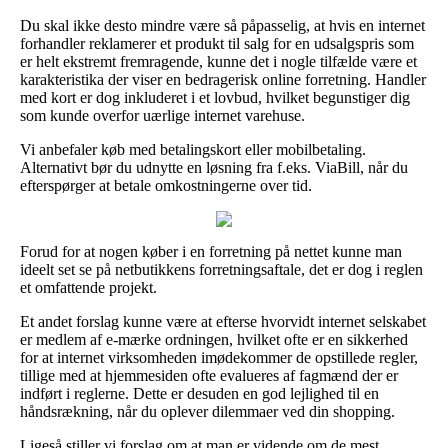
Du skal ikke desto mindre være så påpasselig, at hvis en internet
forhandler reklamerer et produkt til salg for en udsalgspris som
er helt ekstremt fremragende, kunne det i nogle tilfælde være et
karakteristika der viser en bedragerisk online forretning. Handler
med kort er dog inkluderet i et lovbud, hvilket begunstiger dig
som kunde overfor uærlige internet varehuse.
Vi anbefaler køb med betalingskort eller mobilbetaling.
Alternativt bør du udnytte en løsning fra f.eks. ViaBill, når du
efterspørger at betale omkostningerne over tid.
Forud for at nogen køber i en forretning på nettet kunne man
ideelt set se på netbutikkens forretningsaftale, det er dog i reglen
et omfattende projekt.
Et andet forslag kunne være at efterse hvorvidt internet selskabet
er medlem af e-mærke ordningen, hvilket ofte er en sikkerhed
for at internet virksomheden imødekommer de opstillede regler,
tillige med at hjemmesiden ofte evalueres af fagmænd der er
indført i reglerne. Dette er desuden en god lejlighed til en
håndsrækning, når du oplever dilemmaer ved din shopping.
Ligeså stiller vi forslag om at man er vidende om de mest