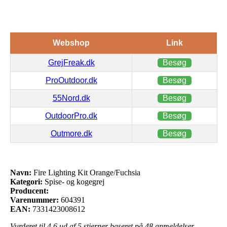
Webshop
Link
GrejFreak.dk
Besøg
ProOutdoor.dk
Besøg
55Nord.dk
Besøg
OutdoorPro.dk
Besøg
Outmore.dk
Besøg
Navn:
Fire Lighting Kit Orange/Fuchsia
Kategori:
Spise- og kogegrej
Producent:
Varenummer:
604391
EAN:
7331423008612
Vurderet til
4.6
ud af 5 stjerner baseret på
48
anmeldelser