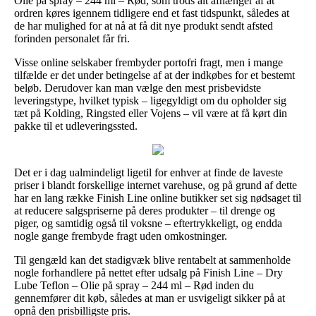
Olie på spray – 244 ml – Rød, som trods alt afhænger af at
ordren køres igennem tidligere end et fast tidspunkt, således at
de har mulighed for at nå at få dit nye produkt sendt afsted
forinden personalet får fri.
Visse online selskaber frembyder portofri fragt, men i mange
tilfælde er det under betingelse af at der indkøbes for et bestemt
beløb. Derudover kan man vælge den mest prisbevidste
leveringstype, hvilket typisk – ligegyldigt om du opholder sig
tæt på Kolding, Ringsted eller Vojens – vil være at få kørt din
pakke til et udleveringssted.
Det er i dag ualmindeligt ligetil for enhver at finde de laveste
priser i blandt forskellige internet varehuse, og på grund af dette
har en lang række Finish Line online butikker set sig nødsaget til
at reducere salgspriserne på deres produkter – til drenge og
piger, og samtidig også til voksne – eftertrykkeligt, og endda
nogle gange frembyde fragt uden omkostninger.
Til gengæld kan det stadigvæk blive rentabelt at sammenholde
nogle forhandlere på nettet efter udsalg på Finish Line – Dry
Lube Teflon – Olie på spray – 244 ml – Rød inden du
gennemfører dit køb, således at man er usvigeligt sikker på at
opnå den prisbilligste pris.