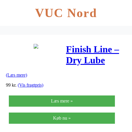
VUC Nord
Finish Line –
Dry Lube
Teflon – Olie
(Læs mere)
på spray – 244
99
kr.
(Vis fragtpris)
ml – Rød
Læs mere »
Køb nu »