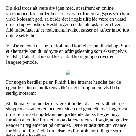
Du skal trods alt være årvågen med, at såfremt en online
virksomhed forhandler bedst i test varer for en salgspris som kan
virke kolossalt god, så burde det i nogle tilfælde være en varsel
om en fup webshop. Bestillinger med betalingskort er i hvert
fald indbefattet af et reglement, hvilket passer på køber imod fup
online selskaber.
Vi slår generelt et slag for køb med kort eller mobilbetaling. Som
et alternativ kan du udnytte en afdragsløsning som eksempelvis
ViaBill, ifald du foretrækker at dække regningen over en
længere periode.
Før nogen bestiller på en Finish Line internet handler bør de
egentlig skimme butikkens vilkår, det er dog uden tvivl ikke
særlig morsomt.
Et alternativ kunne derfor være at finde ud af hvorvidt internet
shoppen er e-mærket medlem, siden det generelt er et fingerpeg
om at e-firmaet imødekommer gældende dansk lovgivning,
foruden at online firmaet nu og da revurderes af sagkyndige der
kender til reglementet på området. Dette er desuden din chance
for bistand, for så vidt du udsættes for problemstillinger som