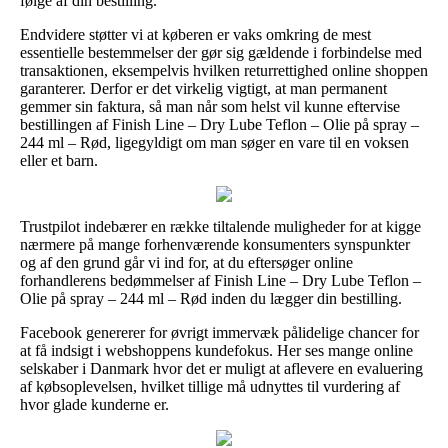
følge af din bestilling.
Endvidere støtter vi at køberen er vaks omkring de mest
essentielle bestemmelser der gør sig gældende i forbindelse med
transaktionen, eksempelvis hvilken returrettighed online shoppen
garanterer. Derfor er det virkelig vigtigt, at man permanent
gemmer sin faktura, så man når som helst vil kunne eftervise
bestillingen af Finish Line – Dry Lube Teflon – Olie på spray –
244 ml – Rød, ligegyldigt om man søger en vare til en voksen
eller et barn.
Trustpilot indebærer en række tiltalende muligheder for at kigge
nærmere på mange forhenværende konsumenters synspunkter
og af den grund går vi ind for, at du eftersøger online
forhandlerens bedømmelser af Finish Line – Dry Lube Teflon –
Olie på spray – 244 ml – Rød inden du lægger din bestilling.
Facebook genererer for øvrigt immervæk pålidelige chancer for
at få indsigt i webshoppens kundefokus. Her ses mange online
selskaber i Danmark hvor det er muligt at aflevere en evaluering
af købsoplevelsen, hvilket tillige må udnyttes til vurdering af
hvor glade kunderne er.