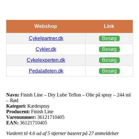
Webshop
Link
Cykelpartner.dk
Besøg
Cykler.dk
Besøg
Cykelexperten.dk
Besøg
Pedalatleten.dk
Besøg
Navn:
Finish Line – Dry Lube Teflon – Olie på spray – 244 ml
– Rød
Kategori:
Kædespray
Producent:
Finish Line
Varenummer:
36121710405
EAN:
36121710405
Vurderet til
4.6
ud af 5 stjerner baseret på
27
anmeldelser