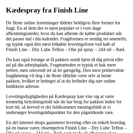
Kædespray fra Finish Line
De fleste online forretninger tildeler heldigvis flere former for
fragt. En af dem der er mest populær er i vore dage
afhentningssteder, hvor du kan afhente de købte produkter når
det passer ind i din kalender. Fragtformen er nemlig ret smertefri,
og typisk også den mest letkøbte leveringsform ved køb af
Finish Line – Dry Lube Teflon – Olie på spray – 244 ml – Rød.
Du kan også forsøge at få pakken sendt hjem til dig privat eller
ud på din arbejdsplads. Fragtmetoden er typisk et hak mere
pebret, men omvendt ret så let gængelig. Den mest prisbevidste
fragtløsning vil dog i de fleste tilfælde være selv at hente
pakken, hvilket er betinget af at du befinder dig nær online
butikkens adresse.
Leveringsdygtigheden på Kædespray kan vise sig at være
temmelig betydningsfuld når du har brug for pakken inden for
kort tid, så herved er det fuldkommen meningsfuldt at vi
undersøger leveringstidspunktet for den pågældende vare.
En del internet shops garanterer levering efter en enkelt hverdag
på en masse varer, eksempelvis Finish Line – Dry Lube Teflon –