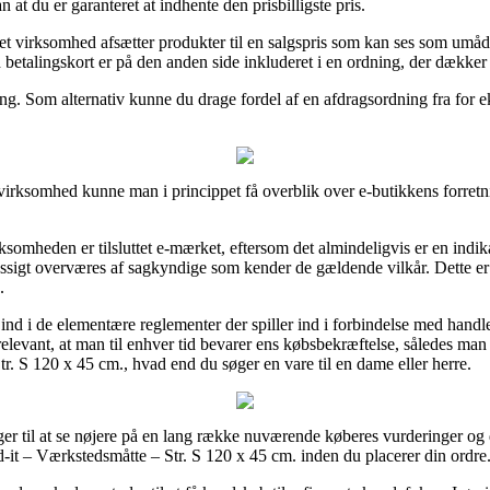
 at du er garanteret at indhente den prisbilligste pris.
net virksomhed afsætter produkter til en salgspris som kan ses som umåd
etalingskort er på den anden side inkluderet i en ordning, der dækker 
ing. Som alternativ kunne du drage fordel af en afdragsordning fra for ek
t virksomhed kunne man i princippet få overblik over e-butikkens forretni
ksomheden er tilsluttet e-mærket, eftersom det almindeligvis er en indik
sigt overværes af sagkyndige som kender de gældende vilkår. Dette er d
.
t ind i de elementære reglementer der spiller ind i forbindelse med handl
relevant, at man til enhver tid bevarer ens købsbekræftelse, således man
r. S 120 x 45 cm., hvad end du søger en vare til en dame eller herre.
ger til at se nøjere på en lang række nuværende køberes vurderinger og de
-it – Værkstedsmåtte – Str. S 120 x 45 cm. inden du placerer din ordre