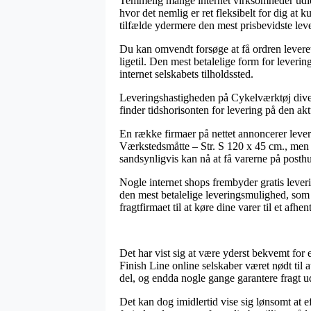
Temmelig mange internet virksomheder udlo
hvor det nemlig er ret fleksibelt for dig a
tilfælde ydermere den mest prisbevidste lev
Du kan omvendt forsøge at få ordren leveret 
ligetil. Den mest betalelige form for leverin
internet selskabets tilholdssted.
Leveringshastigheden på Cykelværktøj diverse 
finder tidshorisonten for levering på den akt
En række firmaer på nettet annoncerer leve
Værkstedsmåtte – Str. S 120 x 45 cm., men v
sandsynligvis kan nå at få varerne på posth
Nogle internet shops frembyder gratis leveri
den mest betalelige leveringsmulighed, som i
fragtfirmaet til at køre dine varer til et afhe
Det har vist sig at være yderst bekvemt for
Finish Line online selskaber været nødt til 
del, og endda nogle gange garantere fragt 
Det kan dog imidlertid vise sig lønsomt at e