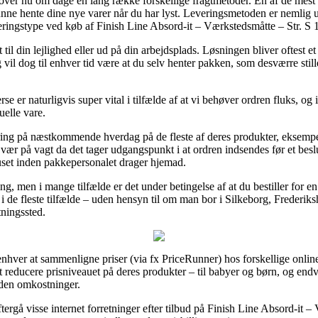
ver nu om dage en lang række forskellige fragtmetoder. En af de mest
t kunne hente dine nye varer når du har lyst. Leveringsmetoden er nemli
eringstype ved køb af Finish Line Absord-it – Værkstedsmåtte – Str. S 
til din lejlighed eller ud på din arbejdsplads. Løsningen bliver oftest
g vil dog til enhver tid være at du selv henter pakken, som desværre stil
er naturligvis super vital i tilfælde af at vi behøver ordren fluks, og i
uelle vare.
ring på næstkommende hverdag på de fleste af deres produkter, eksempe
ær på vagt da det tager udgangspunkt i at ordren indsendes før et beslu
uset inden pakkepersonalet drager hjemad.
ng, men i mange tilfælde er det under betingelse af at du bestiller for 
 de fleste tilfælde – uden hensyn til om man bor i Silkeborg, Frederiksh
ntningssted.
 enhver at sammenligne priser (via fx PriceRunner) hos forskellige onlin
at reducere prisniveauet på deres produkter – til babyer og børn, og en
uden omkostninger.
ftergå visse internet forretninger efter tilbud på Finish Line Absord-it 