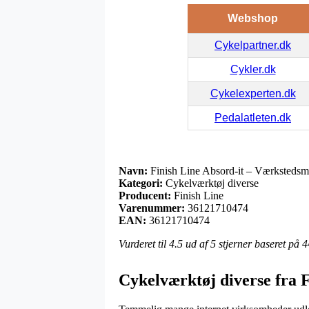
Webshop
Cykelpartner.dk
Cykler.dk
Cykelexperten.dk
Pedalatleten.dk
Navn:
Finish Line Absord-it – Værkstedsmå
Kategori:
Cykelværktøj diverse
Producent:
Finish Line
Varenummer:
36121710474
EAN:
36121710474
Vurderet til
4.5
ud af 5 stjerner baseret på
4
Cykelværktøj diverse fra F