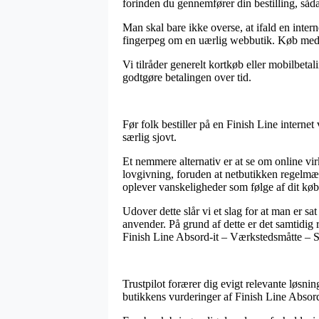
forinden du gennemfører din bestilling, sådan
Man skal bare ikke overse, at ifald en inter
fingerpeg om en uærlig webbutik. Køb med b
Vi tilråder generelt kortkøb eller mobilbetal
godtgøre betalingen over tid.
Før folk bestiller på en Finish Line interne
særlig sjovt.
Et nemmere alternativ er at se om online vir
lovgivning, foruden at netbutikken regelmæs
oplever vanskeligheder som følge af dit køb
Udover dette slår vi et slag for at man er sa
anvender. På grund af dette er det samtidig 
Finish Line Absord-it – Værkstedsmåtte – St
Trustpilot forærer dig evigt relevante løsnin
butikkens vurderinger af Finish Line Absord