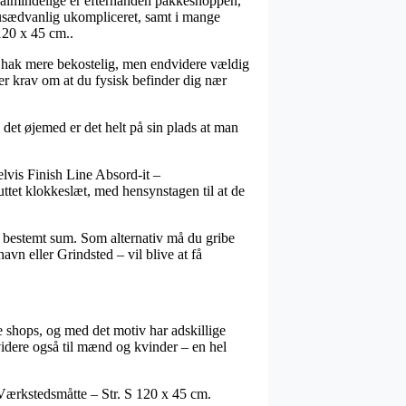
 almindelige er efterhånden pakkeshoppen,
g usædvanlig ukompliceret, samt i mange
120 x 45 cm..
 et hak mere bekostelig, men endvidere vældig
ler krav om at du fysisk befinder dig nær
 det øjemed er det helt på sin plads at man
lvis Finish Line Absord-it –
ttet klokkeslæt, med hensynstagen til at de
en bestemt sum. Som alternativ må du gribe
avn eller Grindsted – vil blive at få
e shops, og med det motiv har adskillige
dvidere også til mænd og kvinder – en hel
– Værkstedsmåtte – Str. S 120 x 45 cm.