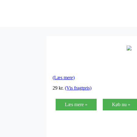
(Læs mere)
29
kr.
(Vis fragtpris)
Læs mere »
Køb nu »