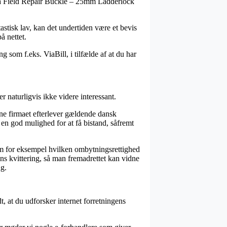
 på Field Repair Buckle – 25mm Ladderlock
stisk lav, kan det undertiden være et bevis
å nettet.
 som f.eks. ViaBill, i tilfælde af at du har
 naturligvis ikke videre interessant.
ne firmaet efterlever gældende dansk
 en god mulighed for at få bistand, såfremt
 som for eksempel hvilken ombytningsrettighed
s kvittering, så man fremadrettet kan vidne
ng.
dt, at du udforsker internet forretningens