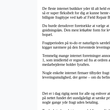
De fleste internet butikker yder til alt held 
så er super fleksibelt for dig at kunne hen
billigste fragttype ved køb af Field Repai
Du burde derudover foretrække at vælge at f
gnidningsløs. Den mest letkøbte form for le
bopæl.
Fragtperioden på to-do er naturligvis særdel
kigger nærmere på den forventede leveringst
Temmelig mange internet forretninger ann
1, som imidlertid er regnet ud fra at ordren 
medarbejderne holder fyraften.
Nogle enkelte internet firmaer tilbyder fra
leveringsmulighed, der gerne – om du befinder
Det er i dag rigtig nemt for alle og enhver 
på nettet fundet det uundgåeligt at sænke pri
nogle gange yde fragt uden betaling.