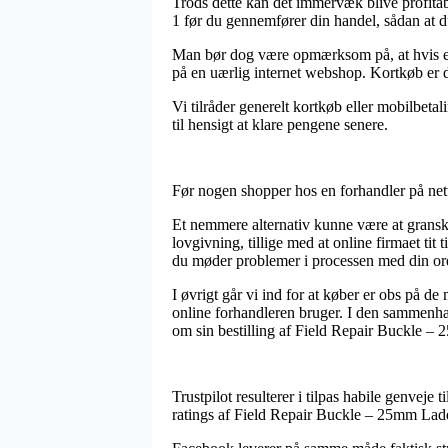
Trods dette kan det immervæk blive profita
1 før du gennemfører din handel, sådan at du 
Man bør dog være opmærksom på, at hvis en b
på en uærlig internet webshop. Kortkøb er d
Vi tilråder generelt kortkøb eller mobilbeta
til hensigt at klare pengene senere.
Før nogen shopper hos en forhandler på nett
Et nemmere alternativ kunne være at gransk
lovgivning, tillige med at online firmaet ti
du møder problemer i processen med din or
I øvrigt går vi ind for at køber er obs på d
online forhandleren bruger. I den sammenhæ
om sin bestilling af Field Repair Buckle – 
Trustpilot resulterer i tilpas habile genveje
ratings af Field Repair Buckle – 25mm Ladd