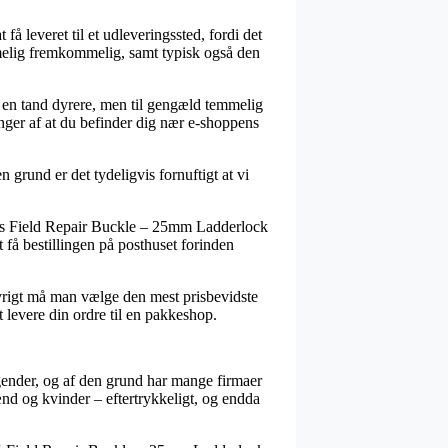
få leveret til et udleveringssted, fordi det
mmelig fremkommelig, samt typisk også den
t en tand dyrere, men til gengæld temmelig
nger af at du befinder dig nær e-shoppens
 grund er det tydeligvis fornuftigt at vi
is Field Repair Buckle – 25mm Ladderlock
t få bestillingen på posthuset forinden
øvrigt må man vælge den mest prisbevidste
t levere din ordre til en pakkeshop.
tagender, og af den grund har mange firmaer
mænd og kvinder – eftertrykkeligt, og endda