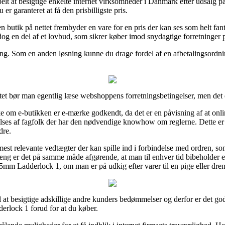
belt at besigtige enkelte internet virksomheder i Danmark efter udsalg
er garanteret at få den prisbilligste pris.
utik på nettet frembyder en vare for en pris der kan ses som helt fanta
og en del af et lovbud, som sikrer køber imod snydagtige forretninger p
ling. Som en anden løsning kunne du drage fordel af en afbetalingsordning
et bør man egentlig læse webshoppens forretningsbetingelser, men det er
e om e-butikken er e-mærke godkendt, da det er en påvisning af at onli
t tilses af fagfolk der har den nødvendige knowhow om reglerne. Dette er
dre.
e mest relevante vedtægter der kan spille ind i forbindelse med ordren,
ng er det på samme måde afgørende, at man til enhver tid bibeholder en
25mm Ladderlock 1, om man er på udkig efter varer til en pige eller dre
 til at besigtige adskillige andre kunders bedømmelser og derfor er det go
erlock 1 forud for at du køber.