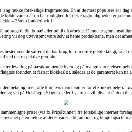
en lang række forskellige fragtmetoder. En af de mest populære er i dag at 
te de købte varer når du har mulighed for det. Fragtmuligheden er jo te
r Buckle – 25mm Ladderlock 1.
å udbragt til din bopæl eller ud til dit arbejde. Denne er gennemsnitlig
vering vil dog utvivlsomt være selv at hente produkterne, men det afhæ
es bestemmende såfremt du har brug for din ordre øjeblikkeligt, så af den
id ved det respektive produkt.
oncerer levering på næstkommende hverdag på mange varer, eksempelv
aflægges forinden et fastsat klokkeslæt, således at de garanteret kan nå a
gt uden betaling, men ofte kun hvis man handler for et konkret beløb. I 
 sig tæt på Helsingør, Slagelse eller Lystrup – vil blive at få dem til a
at sammenligne priser (via fx PriceRunner) fra forskellige internet fore
sniveauet på en række af deres varer – til juniorer, og tillige også til 