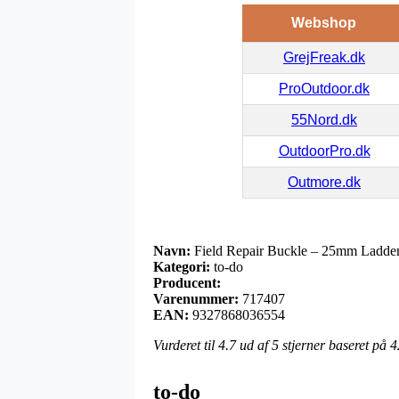
Webshop
GrejFreak.dk
ProOutdoor.dk
55Nord.dk
OutdoorPro.dk
Outmore.dk
Navn:
Field Repair Buckle – 25mm Ladder
Kategori:
to-do
Producent:
Varenummer:
717407
EAN:
9327868036554
Vurderet til
4.7
ud af 5 stjerner baseret på
4
to-do