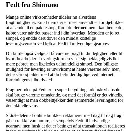
Fedt fra Shimano
Mange online virksomheder tildeler nu alverdens
fragtmuligheder. En af dem der er mest anvendt er for øjeblikket
at afsende til en pakkeshop, fordi du dermed nemt kan hente de
købte varer når det passer ind i din hverdag. Metoden er jo ret
simpel, og endda derudover den mindst kostelige
leveringsversion ved køb af Fedt til indvendige gearnav.
Du burde også vælge at få varerne bragt til din lejlighed eller til
hvor du arbejder. Leveringsformen viser sig beklageligvis lidt
mere pebret, men ligeledes ualmindeligt simpel. Den billigste
mulighed for levering er utvivlsomt at hente varerne selv, men
dette står og falder med at du befinder dig lige ved internet
forretningens tilholdssted.
Fragtperioden på Fedt er jo super betydningsfuld når vi absolut
skal bruge varerne omgående, og med det formål er det virkelig
væsentligt at man dobbelttjekker den estimerede leveringstid for
den aktuelle vare.
Størstedelen af online butikker reklamerer med dag-til-dag fragt
på en række varenumre, eksempelvis Fedt til indvendige
gearnav, men husk at det er betinget af at transaktionen realiseres