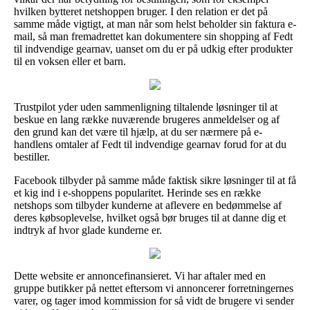
hvilken bytteret netshoppen bruger. I den relation er det på
samme måde vigtigt, at man når som helst beholder sin faktura e-
mail, så man fremadrettet kan dokumentere sin shopping af Fedt
til indvendige gearnav, uanset om du er på udkig efter produkter
til en voksen eller et barn.
Trustpilot yder uden sammenligning tiltalende løsninger til at
beskue en lang række nuværende brugeres anmeldelser og af
den grund kan det være til hjælp, at du ser nærmere på e-
handlens omtaler af Fedt til indvendige gearnav forud for at du
bestiller.
Facebook tilbyder på samme måde faktisk sikre løsninger til at få
et kig ind i e-shoppens popularitet. Herinde ses en række
netshops som tilbyder kunderne at aflevere en bedømmelse af
deres købsoplevelse, hvilket også bør bruges til at danne dig et
indtryk af hvor glade kunderne er.
Dette website er annoncefinansieret. Vi har aftaler med en
gruppe butikker på nettet eftersom vi annoncerer forretningernes
varer, og tager imod kommission for så vidt de brugere vi sender