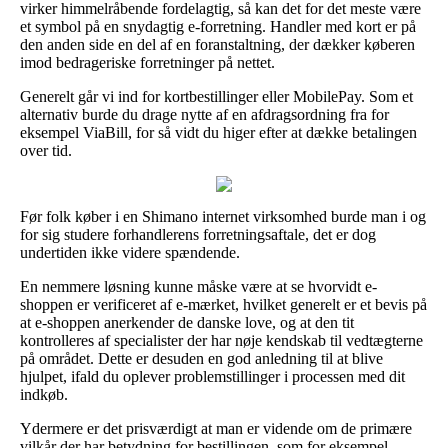
virker himmelråbende fordelagtig, så kan det for det meste være
et symbol på en snydagtig e-forretning. Handler med kort er på
den anden side en del af en foranstaltning, der dækker køberen
imod bedrageriske forretninger på nettet.
Generelt går vi ind for kortbestillinger eller MobilePay. Som et
alternativ burde du drage nytte af en afdragsordning fra for
eksempel ViaBill, for så vidt du higer efter at dække betalingen
over tid.
Før folk køber i en Shimano internet virksomhed burde man i og
for sig studere forhandlerens forretningsaftale, det er dog
undertiden ikke videre spændende.
En nemmere løsning kunne måske være at se hvorvidt e-
shoppen er verificeret af e-mærket, hvilket generelt er et bevis på
at e-shoppen anerkender de danske love, og at den tit
kontrolleres af specialister der har nøje kendskab til vedtægterne
på området. Dette er desuden en god anledning til at blive
hjulpet, ifald du oplever problemstillinger i processen med dit
indkøb.
Ydermere er det prisværdigt at man er vidende om de primære
vilkår der har betydning for bestillingen, som for eksempel