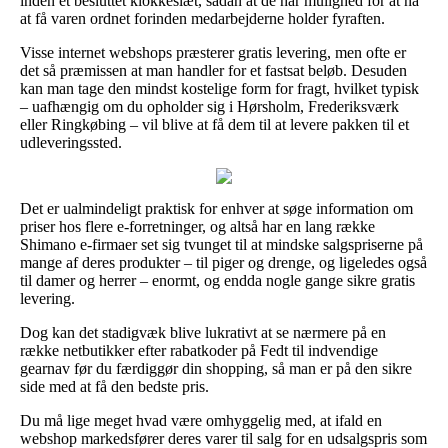
inden et besluttet klokkeslæt, sådan at de har mulighed for at nå
at få varen ordnet forinden medarbejderne holder fyraften.
Visse internet webshops præsterer gratis levering, men ofte er
det så præmissen at man handler for et fastsat beløb. Desuden
kan man tage den mindst kostelige form for fragt, hvilket typisk
– uafhængig om du opholder sig i Hørsholm, Frederiksværk
eller Ringkøbing – vil blive at få dem til at levere pakken til et
udleveringssted.
Det er ualmindeligt praktisk for enhver at søge information om
priser hos flere e-forretninger, og altså har en lang række
Shimano e-firmaer set sig tvunget til at mindske salgspriserne på
mange af deres produkter – til piger og drenge, og ligeledes også
til damer og herrer – enormt, og endda nogle gange sikre gratis
levering.
Dog kan det stadigvæk blive lukrativt at se nærmere på en
række netbutikker efter rabatkoder på Fedt til indvendige
gearnav før du færdiggør din shopping, så man er på den sikre
side med at få den bedste pris.
Du må lige meget hvad være omhyggelig med, at ifald en
webshop markedsfører deres varer til salg for en udsalgspris som