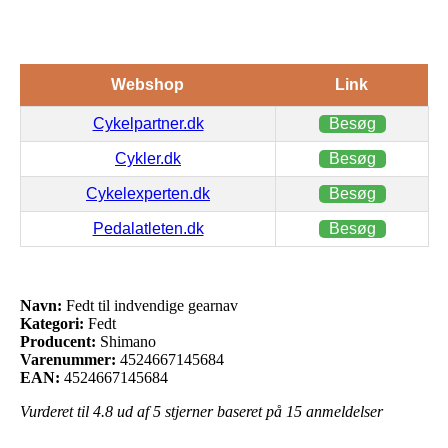
Webshop
Link
Cykelpartner.dk
Besøg
Cykler.dk
Besøg
Cykelexperten.dk
Besøg
Pedalatleten.dk
Besøg
Navn:
Fedt til indvendige gearnav
Kategori:
Fedt
Producent:
Shimano
Varenummer:
4524667145684
EAN:
4524667145684
Vurderet til
4.8
ud af 5 stjerner baseret på
15
anmeldelser