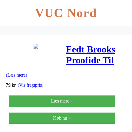
VUC Nord
Fedt Brooks
Proofide Til
Lædersadler
(Læs mere)
Byp780
79
kr.
(Vis fragtpris)
Læs mere »
Køb nu »