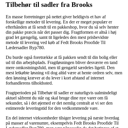
Tilbehør til sadler fra Brooks
En masse forretninger på nettet giver heldigvis et hav af
forskellige metoder til levering. En der er meget populær er
efterhånden at få sendt til en pakkeshop, hvor du så selv henter
din pakke præcis når det passer dig. Fragtformen er altså i høj
grad let gængelig, samt tit ligeledes den mest prisbevidste
metode til levering ved køb af Fedt Brooks Proofide Til
Lædersadler Byp780.
Du burde også foretrække at få pakken sendt til din bolig eller
ud til din arbejdsplads. Fragtløsningen bliver desværre en tand
mere omkostningsfuld, men til gengæld særdeles ligetil. Den
mest letkøbte løsning vil dog altid være at hente ordren selv, men
den løsning kræver at du lever i kort afstand af internet
forhandlerens tilholdssted.
Fragtperioden på Tilbehør til sadler er naturligvis ualmindeligt
aktuel såfremt du står og skal bruge dine nye varer om få
sekunder, så i det øjemed er det nemlig centralt at vi ser den
estimerede leveringstid for den vedkommende vare.
En del internet virksomheder tilsiger levering på næste hverdag
på masser af varenumre, eksempelvis Fedt Brooks Proofide Til