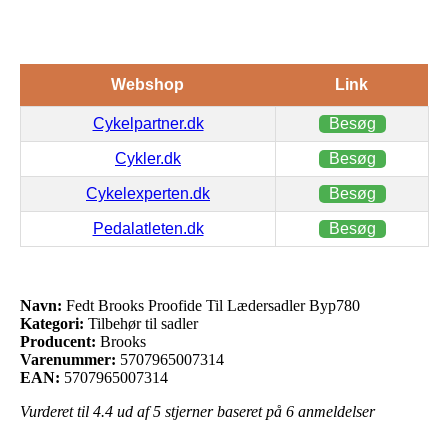
Webshop
Link
Cykelpartner.dk
Besøg
Cykler.dk
Besøg
Cykelexperten.dk
Besøg
Pedalatleten.dk
Besøg
Navn:
Fedt Brooks Proofide Til Lædersadler Byp780
Kategori:
Tilbehør til sadler
Producent:
Brooks
Varenummer:
5707965007314
EAN:
5707965007314
Vurderet til
4.4
ud af 5 stjerner baseret på
6
anmeldelser