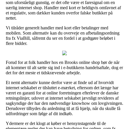
som uforståeligt gunstig, er det ofte være et faresignal om en
uærlig internet shop. Handler med kort er heldigvis omfavnet af
et regulativ, som dækker kunden overfor falske butikker på
nettet.
Vi tilråder generelt handler med kort eller betalinger med
mobilen. Som alternativ kan du overveje en afbetalingsordning
fra fx ViaBill, såfremt du ser en fordel i at godtgøre beløbet i
flere bidder.
Forud for at folk handler hos en Brooks online shop bør de når
alt kommer til alt sætte sig ind i e-butikkens handelsaftale, dog er
det for det meste et tidskrævende arbejde.
Et nemt alternativ kunne derfor være at finde ud af hvorvidt
internet selskabet er tilsluttet e-mærket, eftersom det længe har
været en garanti for at online forretningen efterlever de danske
retningslinjer, udover at internet selskabet jævnligt revideres af
sagkyndige der har den nødvendige knowhow om lovgivningen.
Derudover tilbydes du anledning til at få hjælp, når du skulle få
udfordringer som følge af dit indkøb.
Ydermere er det klogt at køber er hensynstagende til de
elementære regler der kan have betydning for ordren, som fx