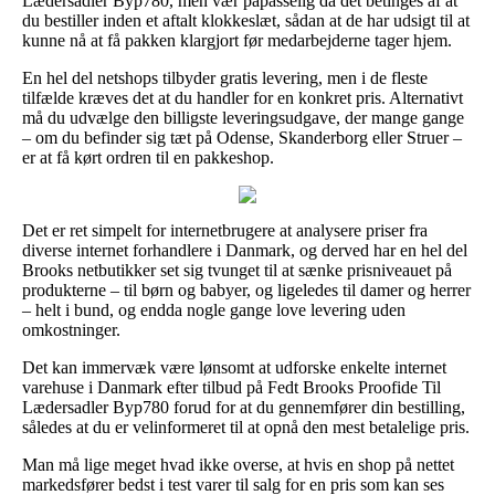
Lædersadler Byp780, men vær påpasselig da det betinges af at
du bestiller inden et aftalt klokkeslæt, sådan at de har udsigt til at
kunne nå at få pakken klargjort før medarbejderne tager hjem.
En hel del netshops tilbyder gratis levering, men i de fleste
tilfælde kræves det at du handler for en konkret pris. Alternativt
må du udvælge den billigste leveringsudgave, der mange gange
– om du befinder sig tæt på Odense, Skanderborg eller Struer –
er at få kørt ordren til en pakkeshop.
Det er ret simpelt for internetbrugere at analysere priser fra
diverse internet forhandlere i Danmark, og derved har en hel del
Brooks netbutikker set sig tvunget til at sænke prisniveauet på
produkterne – til børn og babyer, og ligeledes til damer og herrer
– helt i bund, og endda nogle gange love levering uden
omkostninger.
Det kan immervæk være lønsomt at udforske enkelte internet
varehuse i Danmark efter tilbud på Fedt Brooks Proofide Til
Lædersadler Byp780 forud for at du gennemfører din bestilling,
således at du er velinformeret til at opnå den mest betalelige pris.
Man må lige meget hvad ikke overse, at hvis en shop på nettet
markedsfører bedst i test varer til salg for en pris som kan ses