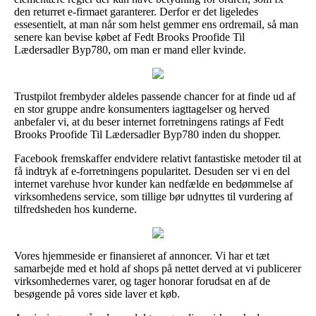
den returret e-firmaet garanterer. Derfor er det ligeledes
essesentielt, at man når som helst gemmer ens ordremail, så man
senere kan bevise købet af Fedt Brooks Proofide Til
Lædersadler Byp780, om man er mand eller kvinde.
Trustpilot frembyder aldeles passende chancer for at finde ud af
en stor gruppe andre konsumenters iagttagelser og herved
anbefaler vi, at du beser internet forretningens ratings af Fedt
Brooks Proofide Til Lædersadler Byp780 inden du shopper.
Facebook fremskaffer endvidere relativt fantastiske metoder til at
få indtryk af e-forretningens popularitet. Desuden ser vi en del
internet varehuse hvor kunder kan nedfælde en bedømmelse af
virksomhedens service, som tillige bør udnyttes til vurdering af
tilfredsheden hos kunderne.
Vores hjemmeside er finansieret af annoncer. Vi har et tæt
samarbejde med et hold af shops på nettet derved at vi publicerer
virksomhedernes varer, og tager honorar forudsat en af de
besøgende på vores side laver et køb.