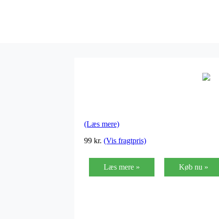
(Læs mere)
99
kr.
(Vis fragtpris)
Læs mere »
Køb nu »