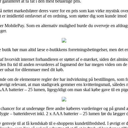
garanteret at få fat i den mest betalelige pris.
 nettet markedsfører deres varer for en pris som kan virke mystisk ove
 er imidlertid omfavnet af en ordning, som støtter dig som kunde imod 
ller MobilePay. Som en alternativ mulighed burde du overveje en afdrag
ger.
e butik bør man altid læse e-butikkens forretningsbetingelser, men det 
hvorvidt internet forhandleren er støttet af e-mærket, siden det alminde
iden fra tid til anden revurderes af fagmænd der har megen viden om d
liver udsat for dilemmaer med dit køb.
ende om de elementære regler der har indvirkning på bestillingen, som 
øvrigt relevant, at man stadigvæk gemmer ens kvitteringsmail, således m
x AAA batterier – 25 lumen, ligegyldigt om man skal købe gave til en pige
hancer for at undersøge flere andre køberes vurderinger og på grund af
lygte – batteridrevet inkl. 2 x AAA batterier – 25 lumen før du lægger di
nveje til at få kendskab til e-shoppens kundetilfredshed. I øvrigt er d