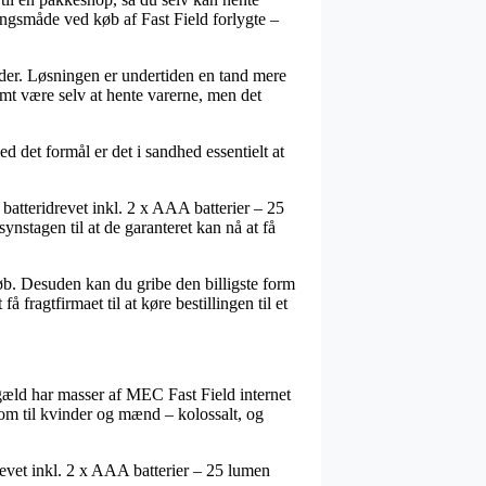
ringsmåde ved køb af Fast Field forlygte –
ejder. Løsningen er undertiden en tand mere
t være selv at hente varerne, men det
 det formål er det i sandhed essentielt at
batteridrevet inkl. 2 x AAA batterier – 25
nstagen til at de garanteret kan nå at få
løb. Desuden kan du gribe den billigste form
fragtfirmaet til at køre bestillingen til et
engæld har masser af MEC Fast Field internet
som til kvinder og mænd – kolossalt, og
drevet inkl. 2 x AAA batterier – 25 lumen