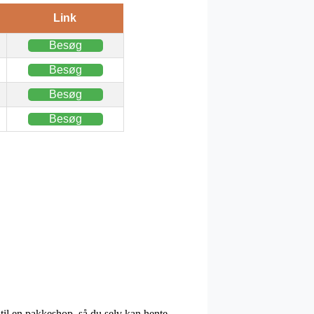
Link
Besøg
Besøg
Besøg
Besøg
n til en pakkeshop, så du selv kan hente