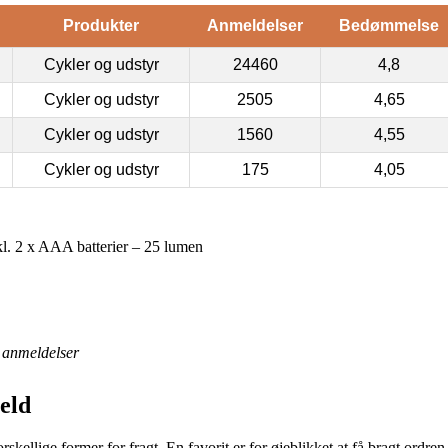
Produkter
Anmeldelser
Bedømmelse
Cykler og udstyr
24460
4,8
Cykler og udstyr
2505
4,65
Cykler og udstyr
1560
4,55
Cykler og udstyr
175
4,05
nkl. 2 x AAA batterier – 25 lumen
anmeldelser
eld
skellige former for fragt. En favorit er for øjeblikket at få bragt ordre