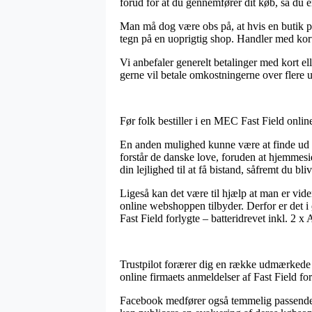
forud for at du gennemfører dit køb, så du er 
Man må dog være obs på, at hvis en butik på
tegn på en uoprigtig shop. Handler med kort
Vi anbefaler generelt betalinger med kort e
gerne vil betale omkostningerne over flere u
Før folk bestiller i en MEC Fast Field onlin
En anden mulighed kunne være at finde ud af 
forstår de danske love, foruden at hjemmes
din lejlighed til at få bistand, såfremt du b
Ligeså kan det være til hjælp at man er vid
online webshoppen tilbyder. Derfor er det i 
Fast Field forlygte – batteridrevet inkl. 2 
Trustpilot forærer dig en række udmærkede c
online firmaets anmeldelser af Fast Field for
Facebook medfører også temmelig passende ge