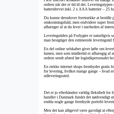
ordren når der er tid til det. Leveringstypen
batteridrevet inkl. 2 x AAA batterier – 25 l
Du kunne derudover foretrække at bestille pr
omkostningsfuld, men endvidere super fremk
afhænger af at du lever i nærheden af inter
Leveringstiden på Forlygter er naturligvis 
man besigtiger den estimerede leveringstid
En del online selskaber giver løfte om leve
lumen, men som imidlertid er afhængig af at 
ordren sendt afsted før logistikpersonalet ho
En række internet shops frembyder gratis fra
for levering, hvilket mange gange – hvad end 
udleveringssted.
Det er jo efterhånden vældig fleksibelt for f
handler i Danmark fundet det nødvendigt at 
endda nogle gange frembyde portofri leveri
Men det kan alligevel være gavnligt at efter