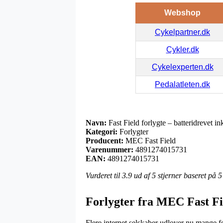
Webshop
Cykelpartner.dk
Cykler.dk
Cykelexperten.dk
Pedalatleten.dk
Navn:
Fast Field forlygte – batteridrevet i
Kategori:
Forlygter
Producent:
MEC Fast Field
Varenummer:
4891274015731
EAN:
4891274015731
Vurderet til
3.9
ud af 5 stjerner baseret på
5
Forlygter fra MEC Fast Fi
Flere internet selskaber udlover nu mange for