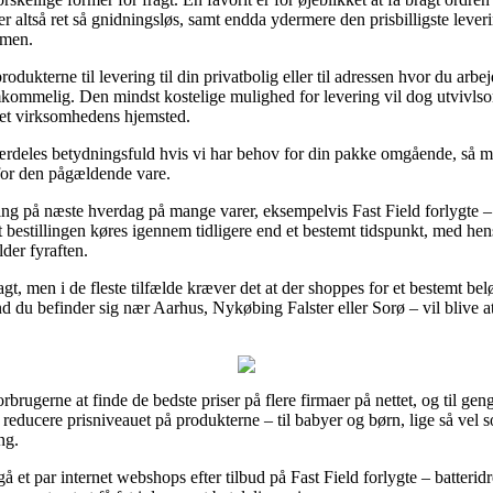
 er altså ret så gnidningsløs, samt endda ydermere den prisbilligste leve
umen.
odukterne til levering til din privatbolig eller til adressen hvor du arb
ommelig. Den mindst kostelige mulighed for levering vil dog utvivlsom
net virksomhedens hjemsted.
særdeles betydningsfuld hvis vi har behov for din pakke omgående, så med
 for den pågældende vare.
ring på næste hverdag på mange varer, eksempelvis Fast Field forlygte – 
bestillingen køres igennem tidligere end et bestemt tidspunkt, med hensy
lder fyraften.
gt, men i de fleste tilfælde kræver det at der shoppes for et bestemt be
du befinder sig nær Aarhus, Nykøbing Falster eller Sorø – vil blive at få 
orbrugerne at finde de bedste priser på flere firmaer på nettet, og til g
reducere prisniveauet på produkterne – til babyer og børn, lige så vel 
ng.
gå et par internet webshops efter tilbud på Fast Field forlygte – batteri