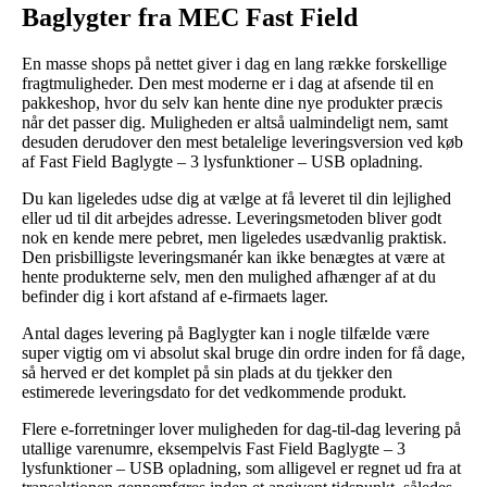
Baglygter fra MEC Fast Field
En masse shops på nettet giver i dag en lang række forskellige
fragtmuligheder. Den mest moderne er i dag at afsende til en
pakkeshop, hvor du selv kan hente dine nye produkter præcis
når det passer dig. Muligheden er altså ualmindeligt nem, samt
desuden derudover den mest betalelige leveringsversion ved køb
af Fast Field Baglygte – 3 lysfunktioner – USB opladning.
Du kan ligeledes udse dig at vælge at få leveret til din lejlighed
eller ud til dit arbejdes adresse. Leveringsmetoden bliver godt
nok en kende mere pebret, men ligeledes usædvanlig praktisk.
Den prisbilligste leveringsmanér kan ikke benægtes at være at
hente produkterne selv, men den mulighed afhænger af at du
befinder dig i kort afstand af e-firmaets lager.
Antal dages levering på Baglygter kan i nogle tilfælde være
super vigtig om vi absolut skal bruge din ordre inden for få dage,
så herved er det komplet på sin plads at du tjekker den
estimerede leveringsdato for det vedkommende produkt.
Flere e-forretninger lover muligheden for dag-til-dag levering på
utallige varenumre, eksempelvis Fast Field Baglygte – 3
lysfunktioner – USB opladning, som alligevel er regnet ud fra at