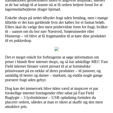
transaktionen gennemføres inden et angivent tidspunkt, således
at de har udsigt til at kunne nå at få ordren betjent forud for at
lagermedarbejderne drager hjemad.
Enkelte shops på nettet tilbyder fragt uden betaling, men i mange
tilfælde er det kun gældende hvis der købes for et fastsat beløb.
Ellers skal du vælge den mest prisbevidste form for fragt, hvilket
tit – uanset om du bor nær Næstved, Smørumnedre eller
Hinnerup – vil blive at få fragtmanden til at køre dine produkter
til en pakkeshop.
Det er meget enkelt for forbrugerne at søge information om
priser i blandt flere internet shops, og så har adskillige MEC Fast
Field internet firmaer været presset til at at formindske
prisniveauet på en række af deres produkter – til juniorer, og
samtidig til herrer og damer – markant, og endda nogle gange
præstere fragt uden gebyr.
Dog kan det immervæk blive tiden værd at inspicere et par
forskellige internet foretagender efter rabat på Fast Field
Baglygte – 3 lysfunktioner – USB opladning forinden du
placerer ordren, således at man er sikret at skaffe sig den mest
attraktive pris.