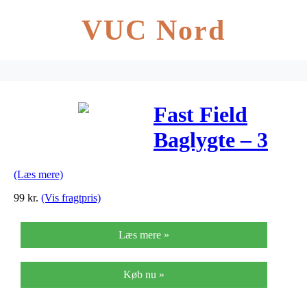
VUC Nord
Fast Field
Baglygte – 3
lysfunktioner
(Læs mere)
– USB
99
kr.
(Vis fragtpris)
opladning
Læs mere »
Køb nu »