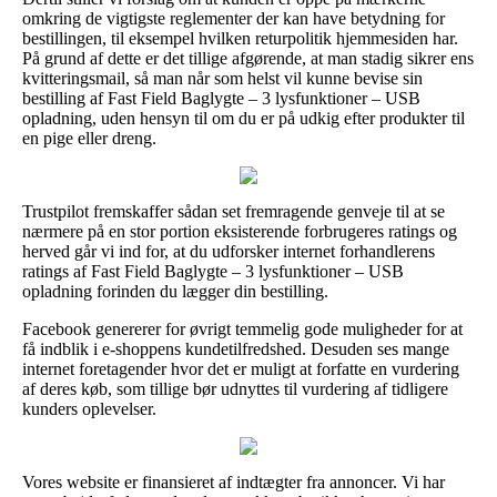
omkring de vigtigste reglementer der kan have betydning for
bestillingen, til eksempel hvilken returpolitik hjemmesiden har.
På grund af dette er det tillige afgørende, at man stadig sikrer ens
kvitteringsmail, så man når som helst vil kunne bevise sin
bestilling af Fast Field Baglygte – 3 lysfunktioner – USB
opladning, uden hensyn til om du er på udkig efter produkter til
en pige eller dreng.
Trustpilot fremskaffer sådan set fremragende genveje til at se
nærmere på en stor portion eksisterende forbrugeres ratings og
herved går vi ind for, at du udforsker internet forhandlerens
ratings af Fast Field Baglygte – 3 lysfunktioner – USB
opladning forinden du lægger din bestilling.
Facebook genererer for øvrigt temmelig gode muligheder for at
få indblik i e-shoppens kundetilfredshed. Desuden ses mange
internet foretagender hvor det er muligt at forfatte en vurdering
af deres køb, som tillige bør udnyttes til vurdering af tidligere
kunders oplevelser.
Vores website er finansieret af indtægter fra annoncer. Vi har