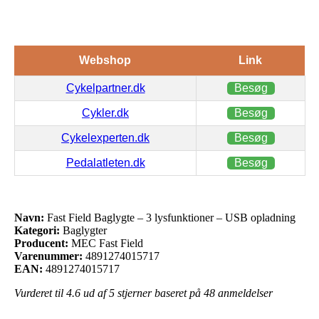
Webshop
Link
Cykelpartner.dk
Besøg
Cykler.dk
Besøg
Cykelexperten.dk
Besøg
Pedalatleten.dk
Besøg
Navn:
Fast Field Baglygte – 3 lysfunktioner – USB opladning
Kategori:
Baglygter
Producent:
MEC Fast Field
Varenummer:
4891274015717
EAN:
4891274015717
Vurderet til
4.6
ud af 5 stjerner baseret på
48
anmeldelser