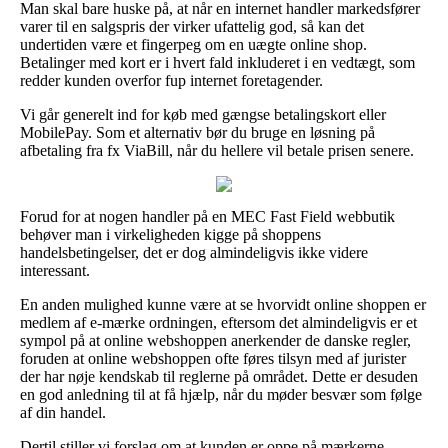
Man skal bare huske på, at når en internet handler markedsfører
varer til en salgspris der virker ufattelig god, så kan det
undertiden være et fingerpeg om en uægte online shop.
Betalinger med kort er i hvert fald inkluderet i en vedtægt, som
redder kunden overfor fup internet foretagender.
Vi går generelt ind for køb med gængse betalingskort eller
MobilePay. Som et alternativ bør du bruge en løsning på
afbetaling fra fx ViaBill, når du hellere vil betale prisen senere.
Forud for at nogen handler på en MEC Fast Field webbutik
behøver man i virkeligheden kigge på shoppens
handelsbetingelser, det er dog almindeligvis ikke videre
interessant.
En anden mulighed kunne være at se hvorvidt online shoppen er
medlem af e-mærke ordningen, eftersom det almindeligvis er et
sympol på at online webshoppen anerkender de danske regler,
foruden at online webshoppen ofte føres tilsyn med af jurister
der har nøje kendskab til reglerne på området. Dette er desuden
en god anledning til at få hjælp, når du møder besvær som følge
af din handel.
Dertil stiller vi forslag om at kunden er oppe på mærkerne