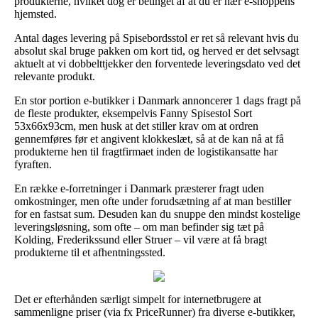
produkterne, hvilket dog er betinget af at du er nær e-shoppens
hjemsted.
Antal dages levering på Spisebordsstol er ret så relevant hvis du
absolut skal bruge pakken om kort tid, og herved er det selvsagt
aktuelt at vi dobbelttjekker den forventede leveringsdato ved det
relevante produkt.
En stor portion e-butikker i Danmark annoncerer 1 dags fragt på
de fleste produkter, eksempelvis Fanny Spisestol Sort
53x66x93cm, men husk at det stiller krav om at ordren
gennemføres før et angivent klokkeslæt, så at de kan nå at få
produkterne hen til fragtfirmaet inden de logistikansatte har
fyraften.
En række e-forretninger i Danmark præsterer fragt uden
omkostninger, men ofte under forudsætning af at man bestiller
for en fastsat sum. Desuden kan du snuppe den mindst kostelige
leveringsløsning, som ofte – om man befinder sig tæt på
Kolding, Frederikssund eller Struer – vil være at få bragt
produkterne til et afhentningssted.
Det er efterhånden særligt simpelt for internetbrugere at
sammenligne priser (via fx PriceRunner) fra diverse e-butikker,