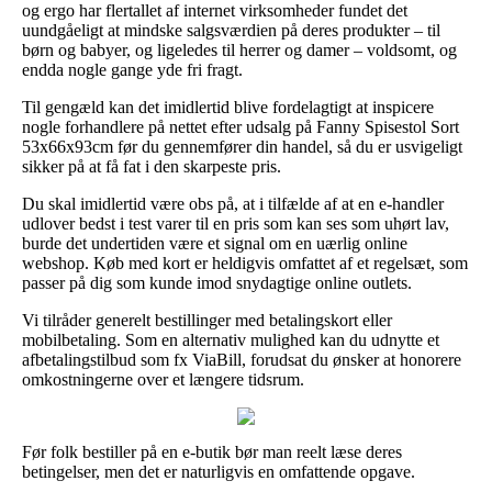
og ergo har flertallet af internet virksomheder fundet det
uundgåeligt at mindske salgsværdien på deres produkter – til
børn og babyer, og ligeledes til herrer og damer – voldsomt, og
endda nogle gange yde fri fragt.
Til gengæld kan det imidlertid blive fordelagtigt at inspicere
nogle forhandlere på nettet efter udsalg på Fanny Spisestol Sort
53x66x93cm før du gennemfører din handel, så du er usvigeligt
sikker på at få fat i den skarpeste pris.
Du skal imidlertid være obs på, at i tilfælde af at en e-handler
udlover bedst i test varer til en pris som kan ses som uhørt lav,
burde det undertiden være et signal om en uærlig online
webshop. Køb med kort er heldigvis omfattet af et regelsæt, som
passer på dig som kunde imod snydagtige online outlets.
Vi tilråder generelt bestillinger med betalingskort eller
mobilbetaling. Som en alternativ mulighed kan du udnytte et
afbetalingstilbud som fx ViaBill, forudsat du ønsker at honorere
omkostningerne over et længere tidsrum.
Før folk bestiller på en e-butik bør man reelt læse deres
betingelser, men det er naturligvis en omfattende opgave.