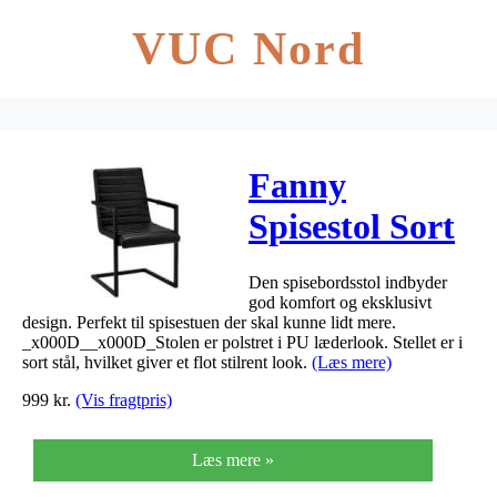
VUC Nord
Fanny
Spisestol Sort
53x66x93cm
Den spisebordsstol indbyder
god komfort og eksklusivt
design. Perfekt til spisestuen der skal kunne lidt mere.
_x000D__x000D_Stolen er polstret i PU læderlook. Stellet er i
sort stål, hvilket giver et flot stilrent look.
(Læs mere)
999
kr.
(Vis fragtpris)
Læs mere »