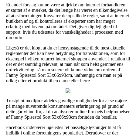
Et andet forslag kunne være at tjekke om internet forhandleren
er støttet af e-mærket, da det længe har været en tilkendegivelse
af at e-forretningen forsvarer de opstillede regler, samt at internet
butikken af og til kontrolleres af eksperter som har meget
erfaring med lovene på området. Det giver dig lejlighed til
support, hvis du udsættes for vanskeligheder i processen med
din ordre.
Ligeså er det klogt at du er hensynstagende til de mest aktuelle
reglementer der kan have betydning for transaktionen, som for
eksempel hvilken returret internet shoppen anvender. I relation til
det er det samtidig relevant, at man når som helst gemmer ens
ordrekvittering, så man senere vil kunne vidne om ordren af
Fanny Spisestol Sort 53x66x93cm, uafhængig om man er på
udkig efter et produkt til en dame eller herre.
Trustpilot medfører aldeles gavnlige muligheder for at se nøjere
på mange nuværende konsumenters erfaringer og på grund af
dette går vi ind for, at du analyserer online firmaets bedømmelser
af Fanny Spisestol Sort 53x66x93cm forinden du bestiller.
Facebook indebærer ligeledes ret passelige løsninger til at få
indblik i online forretningens popularitet. Derudover er der