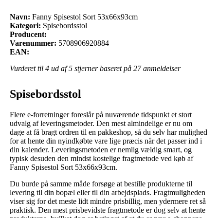
Navn:
Fanny Spisestol Sort 53x66x93cm
Kategori:
Spisebordsstol
Producent:
Varenummer:
5708906920884
EAN:
Vurderet til
4
ud af 5 stjerner baseret på
27
anmeldelser
Spisebordsstol
Flere e-forretninger foreslår på nuværende tidspunkt et stort
udvalg af leveringsmetoder. Den mest almindelige er nu om
dage at få bragt ordren til en pakkeshop, så du selv har mulighed
for at hente din nyindkøbte vare lige præcis når det passer ind i
din kalender. Leveringsmetoden er nemlig vældig smart, og
typisk desuden den mindst kostelige fragtmetode ved køb af
Fanny Spisestol Sort 53x66x93cm.
Du burde på samme måde forsøge at bestille produkterne til
levering til din bopæl eller til din arbejdsplads. Fragtmuligheden
viser sig for det meste lidt mindre prisbillig, men ydermere ret så
praktisk. Den mest prisbevidste fragtmetode er dog selv at hente