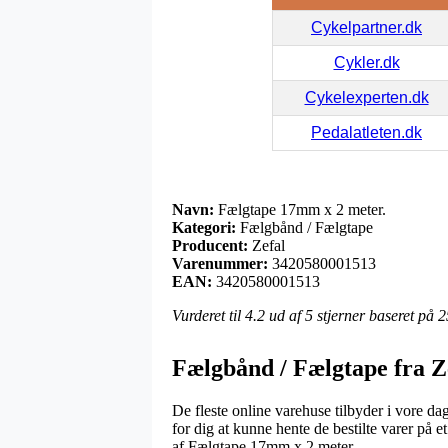
Cykelpartner.dk
Cykler.dk
Cykelexperten.dk
Pedalatleten.dk
Navn:
Fælgtape 17mm x 2 meter.
Kategori:
Fælgbånd / Fælgtape
Producent:
Zefal
Varenummer:
3420580001513
EAN:
3420580001513
Vurderet til
4.2
ud af 5 stjerner baseret på
2
Fælgbånd / Fælgtape fra Z
De fleste online varehuse tilbyder i vore dage
for dig at kunne hente de bestilte varer på e
af Fælgtape 17mm x 2 meter..