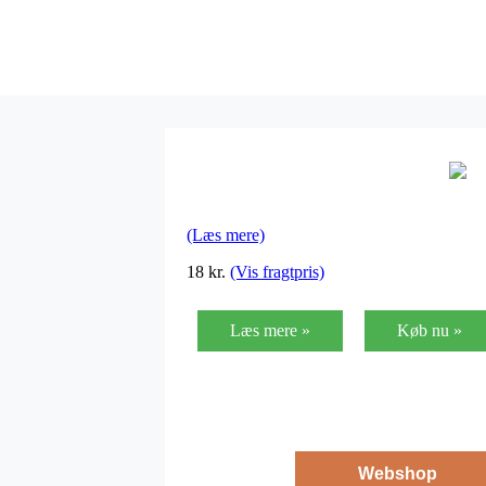
(Læs mere)
18
kr.
(Vis fragtpris)
Læs mere »
Køb nu »
Webshop