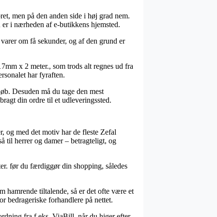
pebret, men på den anden side i høj grad nem.
u er i nærheden af e-butikkens hjemsted.
 varer om få sekunder, og af den grund er
7mm x 2 meter., som trods alt regnes ud fra
ersonalet har fyraften.
beløb. Desuden må du tage den mest
ragt din ordre til et udleveringssted.
r, og med det motiv har de fleste Zefal
å til herrer og damer – betragteligt, og
er. før du færdiggør din shopping, således
 hamrende tiltalende, så er det ofte være et
for bedrageriske forhandlere på nettet.
ning fra f.eks. ViaBill, når du higer efter