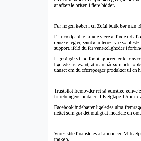
at afbetale prisen i flere bidder.
Før nogen køber i en Zefal butik bør man ide
En nem løsning kunne være at finde ud af om
danske regler, samt at internet virksomhede
support, ifald du får vanskeligheder i forbi
Ligeså går vi ind for at køberen er klar over
ligeledes relevant, at man når som helst op
uanset om du efterspørger produkter til en h
Trustpilot frembyder ret så gunstige genveje 
forretningens omtaler af Fælgtape 17mm x 2 
Facebook indebærer ligeledes ultra fremrage
nettet som gør det muligt at meddele en omta
Vores side finansieres af annoncer. Vi hjælp
indkøb.