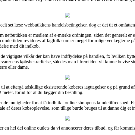
elt set læse webbutikkens handelsbetingelser, dog er det tit et omfatten
 netbutikken er medlem af e-mærke ordningen, siden det generelt er et 
n undertiden revideres af fagfolk som er meget fortrolige vedtægterne på
ndelse med dit indkøb.
 de vigtigste vilkår der kan have indflydelse på handlen, fx hvilken bytte
bevarer ens købsbekræftelse, således man i fremtiden vil kunne bevise 
erre eller dame.
til at eftergå adskillige eksisterende køberes iagttagelser og på grund af 
meter. forud for at du lægger din bestilling.
nde muligheder for at få indblik i online shoppens kundetilfredshed. F
le af deres købsoplevelse, som tillige burde bruges til at danne dig et i
er en hel del online outlets da vi annoncerer deres tilbud, og får kommis