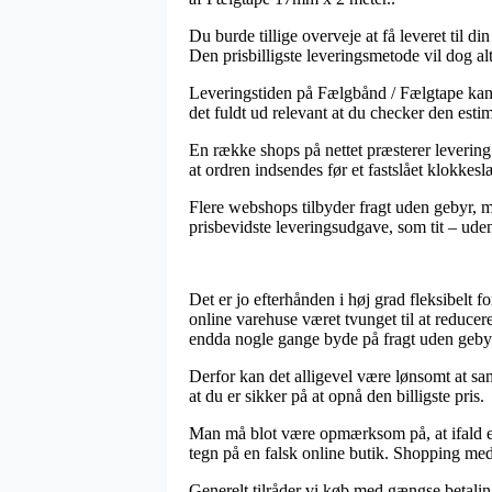
Du burde tillige overveje at få leveret til d
Den prisbilligste leveringsmetode vil dog al
Leveringstiden på Fælgbånd / Fælgtape kan i
det fuldt ud relevant at du checker den es
En række shops på nettet præsterer levering
at ordren indsendes før et fastslået klokkesl
Flere webshops tilbyder fragt uden gebyr, m
prisbevidste leveringsudgave, som tit – uden 
Det er jo efterhånden i høj grad fleksibelt 
online varehuse været tvunget til at reducere
endda nogle gange byde på fragt uden geby
Derfor kan det alligevel være lønsomt at sa
at du er sikker på at opnå den billigste pris.
Man må blot være opmærksom på, at ifald en 
tegn på en falsk online butik. Shopping med k
Generelt tilråder vi køb med gængse betalin