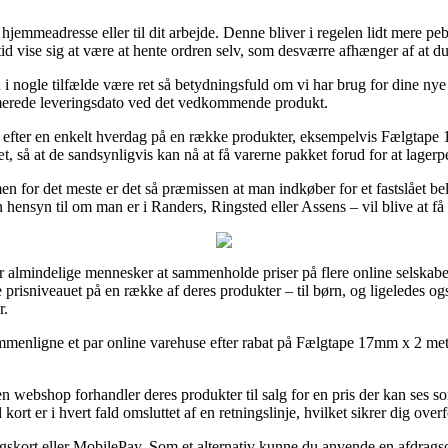
in hjemmeadresse eller til dit arbejde. Denne bliver i regelen lidt mere 
tid vise sig at være at hente ordren selv, som desværre afhænger af at d
 nogle tilfælde være ret så betydningsfuld om vi har brug for dine nye
timerede leveringsdato ved det vedkommende produkt.
 efter en enkelt hverdag på en række produkter, eksempelvis Fælgtape 1
æt, så at de sandsynligvis kan nå at få varerne pakket forud for at lagerp
en for det meste er det så præmissen at man indkøber for et fastslået 
hensyn til om man er i Randers, Ringsted eller Assens – vil blive at få b
for almindelige mennesker at sammenholde priser på flere online selskabe
 prisniveauet på en række af deres produkter – til børn, og ligeledes ogs
r.
mmenligne et par online varehuse efter rabat på Fælgtape 17mm x 2 met
webshop forhandler deres produkter til salg for en pris der kan ses som
ort er i hvert fald omsluttet af en retningslinje, hvilket sikrer dig over
gskort eller MobilePay. Som et alternativ kunne du anvende en afdragsord