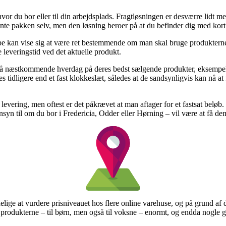
 hvor du bor eller til din arbejdsplads. Fragtløsningen er desværre lidt m
hente pakken selv, men den løsning beroer på at du befinder dig med kort 
e kan vise sig at være ret bestemmende om man skal bruge produkterne 
e leveringstid ved det aktuelle produkt.
 på næstkommende hverdag på deres bedst sælgende produkter, eksemp
tidligere end et fast klokkeslæt, således at de sandsynligvis kan nå at f
 levering, men oftest er det påkrævet at man aftager for et fastsat beløb.
syn til om du bor i Fredericia, Odder eller Hørning – vil være at få dem t
ige at vurdere prisniveauet hos flere online varehuse, og på grund af det
 produkterne – til børn, men også til voksne – enormt, og endda nogle g