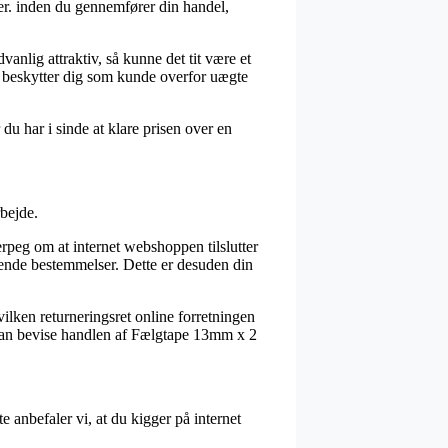
er. inden du gennemfører din handel,
anlig attraktiv, så kunne det tit være et
et beskytter dig som kunde overfor uægte
du har i sinde at klare prisen over en
rbejde.
peg om at internet webshoppen tilslutter
dende bestemmelser. Dette er desuden din
ilken returneringsret online forretningen
re kan bevise handlen af Fælgtape 13mm x 2
 anbefaler vi, at du kigger på internet