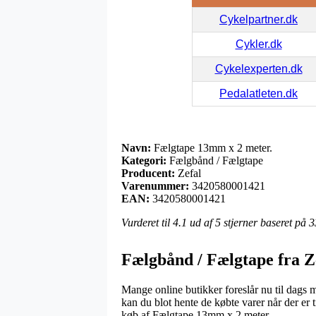
Cykelpartner.dk
Cykler.dk
Cykelexperten.dk
Pedalatleten.dk
Navn:
Fælgtape 13mm x 2 meter.
Kategori:
Fælgbånd / Fælgtape
Producent:
Zefal
Varenummer:
3420580001421
EAN:
3420580001421
Vurderet til
4.1
ud af 5 stjerner baseret på
3
Fælgbånd / Fælgtape fra Z
Mange online butikker foreslår nu til dags 
kan du blot hente de købte varer når der er 
køb af Fælgtape 13mm x 2 meter..