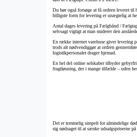
Du bør også forsøge at få ordren leveret til
billigste form for levering er unægtelig at 
Antal dages levering på Fælgbånd / Fælgtap
selvsagt vigtigt at man studerer den anslåed
En række internet varehuse giver levering
trods alt nødvendiggør at ordren gennemføres 
logistikpersonalet drager hjemad.
En hel del online selskaber tilbyder gebyrfri
fragtløsning, der i mange tilfælde – uden hen
Det er temmelig simpelt for almindelige dødel
sig nødsaget til at sænke udsalgspriserne på