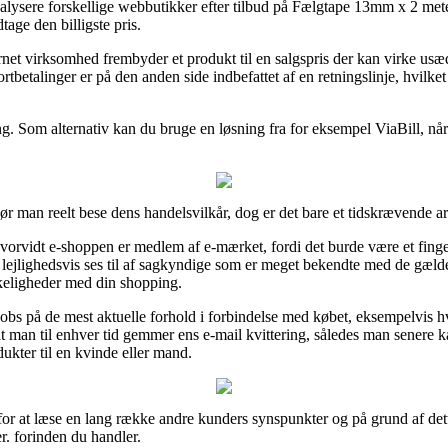
nalysere forskellige webbutikker efter tilbud på Fælgtape 13mm x 2 met
tage den billigste pris.
rnet virksomhed frembyder et produkt til en salgspris der kan virke usædv
tbetalinger er på den anden side indbefattet af en retningslinje, hvilk
g. Som alternativ kan du bruge en løsning fra for eksempel ViaBill, når 
ør man reelt bese dens handelsvilkår, dog er det bare et tidskrævende a
orvidt e-shoppen er medlem af e-mærket, fordi det burde være et finger
n lejlighedsvis ses til af sagkyndige som er meget bekendte med de gæl
skeligheder med din shopping.
 obs på de mest aktuelle forhold i forbindelse med købet, eksempelvis hv
elt, at man til enhver tid gemmer ens e-mail kvittering, således man sene
ukter til en kvinde eller mand.
 for at læse en lang række andre kunders synspunkter og på grund af dette
. forinden du handler.