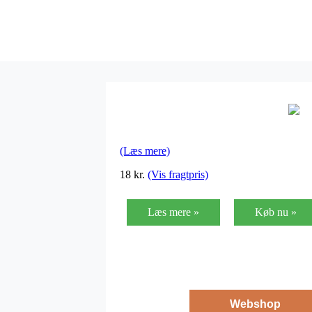
(Læs mere)
18
kr.
(Vis fragtpris)
Læs mere »
Køb nu »
Webshop