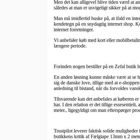
Men det kan alligevel blive tiden værd at a
således at man er usvigeligt sikker på at mod
Man må imidlertid huske på, at ifald en inte
kendetegn på en snydagtig internet shop. Kor
internet forretninger.
Vi anbefaler køb med kort eller mobilbetalin
længere periode.
Forinden nogen bestiller på en Zefal butik b
En anden løsning kunne måske være at se hv
sig de danske love, tillige med at e-shoppe
anledning til bistand, når du forvoldes van
Tilsvarende kan det anbefales at køberen er
har. I den relation er det tillige essesenti
meter., ligegyldigt om man efterspørger prod
Trustpilot leverer faktisk solide muligheder
butikkens kritik af Fælgtape 13mm x 2 meter