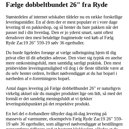
Fælge dobbeltbundet 26" fra Ryde
Størstedelen af internet selskaber tildeler nu en række forskellige
leveringsmidler. En af dem der er mest populær er i vore dage
levering til en pakkeshop, og så henter du bare pakken når det
passer ind i din hverdag. Den er jo yderst smart, samt oftest
derudover den mest betalelige fragtmetode ved køb af Fælg
Ryde Zac19 26" 559-19 sølv 36 egerhuller.
Du burde ligeledes forsøge at vælge udbringning hjem til dig
privat eller til dit arbejdes adresse. Den viser sig typisk en anelse
mere omkostningsfuld, men samtidig særligt praktisk. Den mest
prisbevidste leveringsmulighed vil dog i de fleste tilfælde være at
du selv henter ordren, hvilket nødvendiggør at du har bopæl i
nærheden af e-forretningens bopæl.
Antal dages levering på Fælge dobbeltbundet 26" er naturligvis
virkelig aktuel når du mangler produktet lige om lidt, så med det
formål er det sandelig meningsfuldt at vi tjekker
leveringstidspunktet på det respektive produkt.
En hel del e-forhandlere tilbyder dag-til-dag levering på
massevis af varenumre, eksempelvis Fælg Ryde Zac19 26" 559-
19 sølv 36 egerhuller, som alligevel nødvendiggør at bestillingen