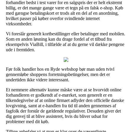
forhandler bedst i test varer for en salgspris der er helt ekstremt
billig, er det mange gange være et tegn på en falsk e-shop. Køb
med gængse betalingskort er trods alt en del af en anordning,
hvilket passer på køber overfor svindlende internet
virksomheder.
Vi foreslår generelt kortbestillinger eller betalinger med mobilen.
Som en anden løsning kan du drage fordel af et tilbud fra
eksempelvis ViaBill, i tilfælde af at du gerne vil dække pengene
ude i fremtiden.
Før folk handler hos en Ryde webshop bør man uden tvivl
gennemløbe shoppens forretningsbetingelser, men det er
undertiden ikke videre interessant.
Et nemmere alternativ kunne måske være at se hvorvidt online
forhandleren er godkendt af e-mærket, som generelt er en
tilkendegivelse af at online firmaet adlyder den officielle danske
lovgivning, samt at e-handlen fra tid til anden gennemses af
fagfolk der forstår de gældende regulativer. Desuden giver det
dig genvej til at blive assisteret, hvis du bliver udsat for
problemer med dit køb.
Tillige anbefaler vi at man er klar over de væsentligste