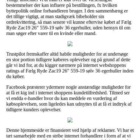
bestemmelser der kan influere på bestillingen, fx hvilken
byttepolitik online forhandleren bruger. I den sammenhæng er
det tillige vigtigt, at man stadigvæk bibeholder sin
ordrekvittering, så man senere vil kunne eftervise købet af Fælg
Ryde Zac19 26" 559-19 sølv 36 egerhuller, uden hensyn til om
man søger efter varer til en kvinde eller mand.
Trustpilot fremskaffer altid habile muligheder for at undersøge
en stor portion tidligere køberes oplevelser og på grund af dette
går vi ind for, at du kigger nærmere på internet webshoppens
ratings af Fælg Ryde Zac19 26" 559-19 sølv 36 egerhuller inden
du køber.
Facebook præsterer ydermere nogle anstændige muligheder for
at få et kig ind i internet shoppens kundetilfredshed. Tilmed ser
vi endda e-handler hvor du kan meddele en vurdering af
købsoplevelsen, som ligeledes kan udnyttes til at få et indtryk af
tidligere kunders oplevelser.
Denne hjemmeside er finansieret ved hjælp af reklamer. Vi har et
tæt samarbejde med en stribe internet forhandlere i form af at vi