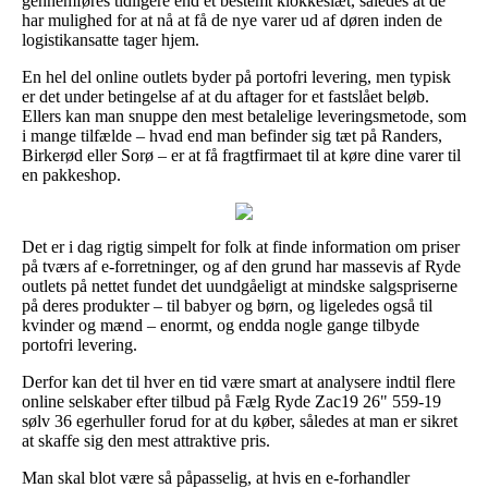
gennemføres tidligere end et bestemt klokkeslæt, således at de
har mulighed for at nå at få de nye varer ud af døren inden de
logistikansatte tager hjem.
En hel del online outlets byder på portofri levering, men typisk
er det under betingelse af at du aftager for et fastslået beløb.
Ellers kan man snuppe den mest betalelige leveringsmetode, som
i mange tilfælde – hvad end man befinder sig tæt på Randers,
Birkerød eller Sorø – er at få fragtfirmaet til at køre dine varer til
en pakkeshop.
Det er i dag rigtig simpelt for folk at finde information om priser
på tværs af e-forretninger, og af den grund har massevis af Ryde
outlets på nettet fundet det uundgåeligt at mindske salgspriserne
på deres produkter – til babyer og børn, og ligeledes også til
kvinder og mænd – enormt, og endda nogle gange tilbyde
portofri levering.
Derfor kan det til hver en tid være smart at analysere indtil flere
online selskaber efter tilbud på Fælg Ryde Zac19 26" 559-19
sølv 36 egerhuller forud for at du køber, således at man er sikret
at skaffe sig den mest attraktive pris.
Man skal blot være så påpasselig, at hvis en e-forhandler