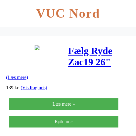
VUC Nord
Fælg Ryde
Zac19 26"
559-19 sølv 36
(Læs mere)
egerhuller
139
kr.
(Vis fragtpris)
Læs mere »
Køb nu »