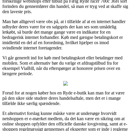
forskellige webshops efter tilbud på Fælg Ryde racer 700c 36H sort
forinden du gennemfører din handel, så man er tryg ved at skaffe sig
den laveste pris.
Man bør alligevel være obs på, at i tilfælde af at en internet handler
udbyder deres varer for en salgspris der kan ses som umådelig
letkøbt, så burde det mange gange være en indikator for en
bedragerisk internet forhandler. Køb med gængse betalingskort er
imidlertid en del af en forordning, hvilket hjælper os imod
svindlende internet foretagender.
Vi går generelt ind for køb med betalingskort eller betalinger med
mobilen. Som et alternativ bør du vælge et afdragstilbud fra for
eksempel ViaBill, når du efterspørger at honorere prisen over en
længere periode.
Forud for at nogen køber hos en Ryde e-butik kan man for at være
på den sikre side studere deres handelsaftale, men det er i mange
tilfælde ikke særlig spændende.
Et alternativt forslag kunne måske være at undersøge hvorvidt
netshoppen er e-mærket medlem, da det kan være en sikring om at
online shoppen opfylder den officielle danske lovgivning, samt at e-
shoppen regelmæssigt gennemses af eksperter som er inde i reglerne