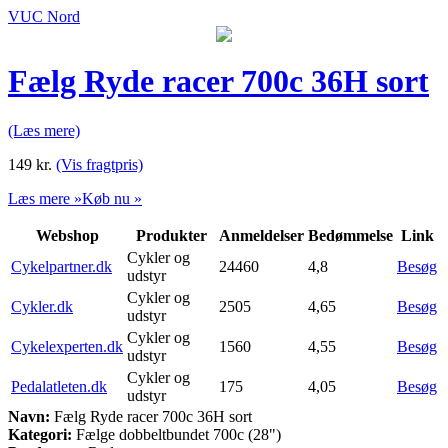
VUC Nord
Fælg Ryde racer 700c 36H sort
(Læs mere)
149
kr.
(Vis fragtpris)
Læs mere »
Køb nu »
Webshop
Produkter
Anmeldelser
Bedømmelse
Link
Cykler og
Cykelpartner.dk
24460
4,8
Besøg
udstyr
Cykler og
Cykler.dk
2505
4,65
Besøg
udstyr
Cykler og
Cykelexperten.dk
1560
4,55
Besøg
udstyr
Cykler og
Pedalatleten.dk
175
4,05
Besøg
udstyr
Navn:
Fælg Ryde racer 700c 36H sort
Kategori:
Fælge dobbeltbundet 700c (28")