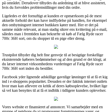
på området. Derudover tilbydes du anledning til at blive assisteret,
hvis du forvoldes problemstillinger med din ordre.
Ligeledes er det fornuftigt at kunden er opmærksom på de mest
aktuelle forhold der kan have indflydelse på handlen, for eksempel
den ombytningsret internet butikken kører med. Her er det på
samme måde relevant, at man stadig sikrer ens kvittering på e-mail,
således man i fremtiden kan bekræfte sit køb af Fælg Ryde racer
700c 36H sort, om du shopper til en pige eller dreng.
Trustpilot tilbyder dig helt fine genveje til at besigtige forskellige
eksisterende køberes bedømmelser og af den grund er det klogt, at
du læser internet virksomhedens vurderinger af Fælg Ryde racer
700c 36H sort inden du bestiller.
Facebook yder lignende adskillige gavnlige løsninger til at få et kig
ind i e-shoppens popularitet. Desuden er der faktisk internet outlets
hvor man kan aflevere en kritik af deres købsoplevelse, hvilket lige
så vel kan benyttes til at få et indblik i tidligere kunders oplevelser.
Vores website er finansieret af annoncer. Vi samarbejder med en
gruppe af netshops da vi promoverer forretningernes varer, og