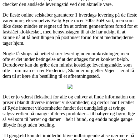
checker den anslåede leveringstid ved den aktuelle vare.
De fleste online selskaber garanterer 1 hverdags levering på de fleste
varenumre, eksempelvis Fælg Ryde racer 700c 36H sort, men som
ikke desto mindre er regnet ud fra at ordren gennemføres forud for et
fastslået klokkeslæt, med hensynstagen til at de har udsigt til at
kunne nå at få bestillingen på posthuset forud for at medarbejderne
tager hjem.
Nogle få shops på nettet sikrer levering uden omkostninger, men
ofte er det under betingelse af at der aftages for et konkret beløb.
Derudover kan du gribe den mindst kostelige leveringsmåde, som
ofte – om man er nær Fredericia, Skanderborg eller Vejen – er at få
dem til at køre din bestilling til et afhentningssted.
Det er jo yderst fleksibelt for alle og enhver at finde information om
priser i blandt diverse internet virksomheder, og derfor har flertallet
af Ryde internet virksomheder fundet det uundgåeligt at tvinge
salgsværdien på mange af deres produkter – til babyer og børn, lige
så vel som til herrer og damer – helt i bund, og endda nogle gange
tilbyde fragt uden betaling.
Til gengæld kan det imidlertid blive indbringende at se nærmere på