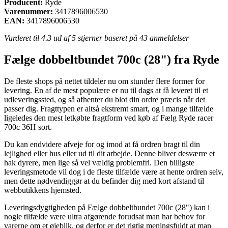
Producent:
Ryde
Varenummer:
3417896006530
EAN:
3417896006530
Vurderet til
4.3
ud af 5 stjerner baseret på
43
anmeldelser
Fælge dobbeltbundet 700c (28") fra Ryde
De fleste shops på nettet tildeler nu om stunder flere former for
levering. En af de mest populære er nu til dags at få leveret til et
udleveringssted, og så afhenter du blot din ordre præcis når det
passer dig. Fragttypen er altså ekstremt smart, og i mange tilfælde
ligeledes den mest letkøbte fragtform ved køb af Fælg Ryde racer
700c 36H sort.
Du kan endvidere afveje for og imod at få ordren bragt til din
lejlighed eller hus eller ud til dit arbejde. Denne bliver desværre et
hak dyrere, men lige så vel vældig problemfri. Den billigste
leveringsmetode vil dog i de fleste tilfælde være at hente ordren selv,
men dette nødvendiggør at du befinder dig med kort afstand til
webbutikkens hjemsted.
Leveringsdygtigheden på Fælge dobbeltbundet 700c (28") kan i
nogle tilfælde være ultra afgørende forudsat man har behov for
varerne om et øjeblik, og derfor er det rigtig meningsfuldt at man