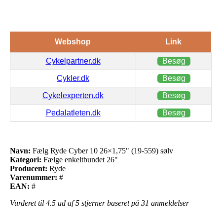
Webshop
Link
Cykelpartner.dk
Besøg
Cykler.dk
Besøg
Cykelexperten.dk
Besøg
Pedalatleten.dk
Besøg
Navn:
Fælg Ryde Cyber 10 26×1,75" (19-559) sølv
Kategori:
Fælge enkeltbundet 26"
Producent:
Ryde
Varenummer:
#
EAN:
#
Vurderet til
4.5
ud af 5 stjerner baseret på
31
anmeldelser