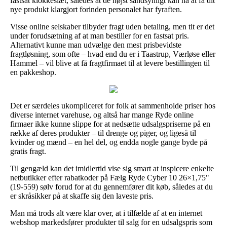
fastsat klokkeslæt, således at de højst sandsynligt kan nå at få dit
nye produkt klargjort forinden personalet har fyraften.
Visse online selskaber tilbyder fragt uden betaling, men tit er det
under forudsætning af at man bestiller for en fastsat pris.
Alternativt kunne man udvælge den mest prisbevidste
fragtløsning, som ofte – hvad end du er i Taastrup, Værløse eller
Hammel – vil blive at få fragtfirmaet til at levere bestillingen til
en pakkeshop.
Det er særdeles ukompliceret for folk at sammenholde priser hos
diverse internet varehuse, og altså har mange Ryde online
firmaer ikke kunne slippe for at nedsætte udsalgspriserne på en
række af deres produkter – til drenge og piger, og ligeså til
kvinder og mænd – en hel del, og endda nogle gange byde på
gratis fragt.
Til gengæld kan det imidlertid vise sig smart at inspicere enkelte
netbutikker efter rabatkoder på Fælg Ryde Cyber 10 26×1,75"
(19-559) sølv forud for at du gennemfører dit køb, således at du
er skråsikker på at skaffe sig den laveste pris.
Man må trods alt være klar over, at i tilfælde af at en internet
webshop markedsfører produkter til salg for en udsalgspris som