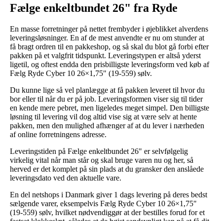
Fælge enkeltbundet 26" fra Ryde
En masse forretninger på nettet frembyder i øjeblikket alverdens
leveringsløsninger. En af de mest anvendte er nu om stunder at
få bragt ordren til en pakkeshop, og så skal du blot gå forbi efter
pakken på et valgfrit tidspunkt. Leveringstypen er altså yderst
ligetil, og oftest endda den prisbilligste leveringsform ved køb af
Fælg Ryde Cyber 10 26×1,75" (19-559) sølv.
Du kunne lige så vel planlægge at få pakken leveret til hvor du
bor eller til når du er på job. Leveringsformen viser sig til tider
en kende mere pebret, men ligeledes meget simpel. Den billigste
løsning til levering vil dog altid vise sig at være selv at hente
pakken, men den mulighed afhænger af at du lever i nærheden
af online forretningens adresse.
Leveringstiden på Fælge enkeltbundet 26" er selvfølgelig
virkelig vital når man står og skal bruge varen nu og her, så
herved er det komplet på sin plads at du gransker den anslåede
leveringsdato ved den aktuelle vare.
En del netshops i Danmark giver 1 dags levering på deres bedst
sælgende varer, eksempelvis Fælg Ryde Cyber 10 26×1,75"
(19-559) sølv, hvilket nødvendiggør at der bestilles forud for et