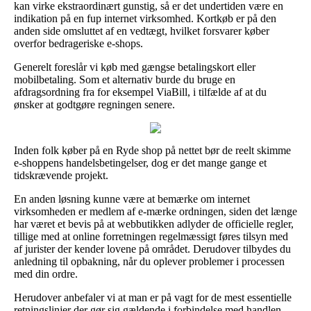
kan virke ekstraordinært gunstig, så er det undertiden være en
indikation på en fup internet virksomhed. Kortkøb er på den
anden side omsluttet af en vedtægt, hvilket forsvarer køber
overfor bedrageriske e-shops.
Generelt foreslår vi køb med gængse betalingskort eller
mobilbetaling. Som et alternativ burde du bruge en
afdragsordning fra for eksempel ViaBill, i tilfælde af at du
ønsker at godtgøre regningen senere.
Inden folk køber på en Ryde shop på nettet bør de reelt skimme
e-shoppens handelsbetingelser, dog er det mange gange et
tidskrævende projekt.
En anden løsning kunne være at bemærke om internet
virksomheden er medlem af e-mærke ordningen, siden det længe
har været et bevis på at webbutikken adlyder de officielle regler,
tillige med at online forretningen regelmæssigt føres tilsyn med
af jurister der kender lovene på området. Derudover tilbydes du
anledning til opbakning, når du oplever problemer i processen
med din ordre.
Herudover anbefaler vi at man er på vagt for de mest essentielle
retningslinjer der gør sig gældende i forbindelse med handlen,