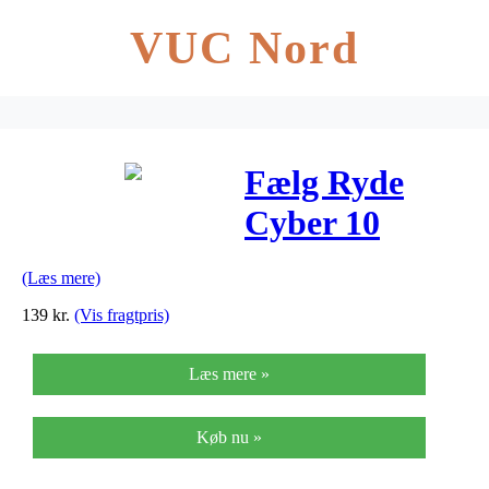
VUC Nord
Fælg Ryde
Cyber 10
26×1,75" (19-
(Læs mere)
559) sølv
139
kr.
(Vis fragtpris)
Læs mere »
Køb nu »