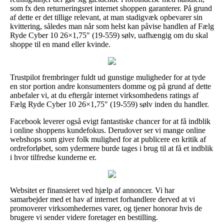
som fx den returneringsret internet shoppen garanterer. På grund
af dette er det tillige relevant, at man stadigvæk opbevarer sin
kvittering, således man når som helst kan påvise handlen af Fælg
Ryde Cyber 10 26×1,75" (19-559) sølv, uafhængig om du skal
shoppe til en mand eller kvinde.
Trustpilot frembringer fuldt ud gunstige muligheder for at tyde
en stor portion andre konsumenters domme og på grund af dette
anbefaler vi, at du eftergår internet virksomhedens ratings af
Fælg Ryde Cyber 10 26×1,75" (19-559) sølv inden du handler.
Facebook leverer også evigt fantastiske chancer for at få indblik
i online shoppens kundefokus. Derudover ser vi mange online
webshops som giver folk mulighed for at publicere en kritik af
ordreforløbet, som ydermere burde tages i brug til at få et indblik
i hvor tilfredse kunderne er.
Websitet er finansieret ved hjælp af annoncer. Vi har
samarbejder med et hav af internet forhandlere derved at vi
promoverer virksomhedernes varer, og tjener honorar hvis de
brugere vi sender videre foretager en bestilling.