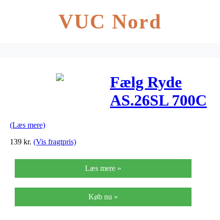
VUC Nord
Fælg Ryde
AS.26SL 700C
19-622 36H
(Læs mere)
Alu sølv
139
kr.
(Vis fragtpris)
Læs mere »
Køb nu »