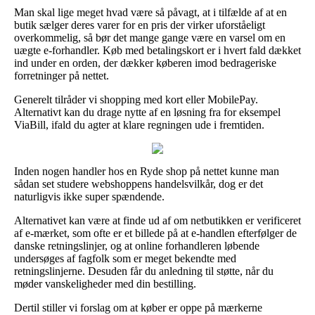
Man skal lige meget hvad være så påvagt, at i tilfælde af at en
butik sælger deres varer for en pris der virker uforståeligt
overkommelig, så bør det mange gange være en varsel om en
uægte e-forhandler. Køb med betalingskort er i hvert fald dækket
ind under en orden, der dækker køberen imod bedrageriske
forretninger på nettet.
Generelt tilråder vi shopping med kort eller MobilePay.
Alternativt kan du drage nytte af en løsning fra for eksempel
ViaBill, ifald du agter at klare regningen ude i fremtiden.
Inden nogen handler hos en Ryde shop på nettet kunne man
sådan set studere webshoppens handelsvilkår, dog er det
naturligvis ikke super spændende.
Alternativet kan være at finde ud af om netbutikken er verificeret
af e-mærket, som ofte er et billede på at e-handlen efterfølger de
danske retningslinjer, og at online forhandleren løbende
undersøges af fagfolk som er meget bekendte med
retningslinjerne. Desuden får du anledning til støtte, når du
møder vanskeligheder med din bestilling.
Dertil stiller vi forslag om at køber er oppe på mærkerne