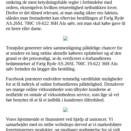
omkring de mest betydningsfulde regler i forbindelse med
ordren, eksempelvis hvilken returrettighed netbutikken lover.
Derfor er det tilmed relevant, at man stadig sikrer ens faktura,
således man fremadrettet kan eftervise bestillingen af Fælg Ryde
AS.26SL 700C 19-622 36H Alu sølv, om man skal købe gave til
en herre eller dame.
Trustpilot genererer uden sammenligning pålidelige chancer for
at sondere en lang række aktuelle køberes opfattelser og af den
grund er det prisværdigt, at du verificerer e-forhandlerens
bedømmelser af Fælg Ryde AS.26SL 700C 19-622 36H Alu
sølv forinden du lægger din bestilling.
Facebook præsterer endvidere temmelig værdifulde muligheder
for at få indtryk af online forhandlerens pålidelighed. Derudover
ses mange online virksomheder som tilbyder kunderne at
nedfælde en omtale af virksomhedens service, som lige så vel
bør benyttes til at få et indblik i kundernes tilfredshed.
Vores hjemmeside er finansieret ved hjælp af annoncer. Vi
samarbejder med en stribe webshops derved at vi markedsfører
forretningernes produkter, og modtager godtgørelse for så vidt