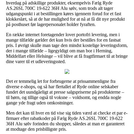
hverdag på adskillige produkter, eksempelvis Fælg Ryde
AS.26SL 700C 19-622 36H Alu sølv, som trods alt tager
udgangspunkt i at bestillingen køres igennem forud for et fast
klokkeslæt, så at de har mulighed for at nå at få dit nye produkt
på posthuset før lagerpersonalet holder fyraften.
En række internet foretagender lover portofri levering, men i
mange tilfælde gælder det kun hvis der bestilles for en fastsat
pris. I øvrigt skulle man tage den mindst kostelige leveringsform,
der i mange tilfælde – ligegyldigt om man bor i Herning,
Middelfart eller Helsinge – vil blive at få fragtfirmaet til at bringe
dine varer til et udleveringssted.
Det er temmelig let for forbrugerne at prissammenligne fra
diverse e-shops, og så har flertallet af Ryde online selskaber
fundet det uundgåeligt at presse salgspriserne på produkterne –
til børn, og tillige også til voksne – voldsomt, og endda nogle
gange yde fragt uden omkostninger.
Men det kan til hver en tid vise sig tiden værd at checke et par e-
firmaer efter rabatkoder på Fælg Ryde AS.26SL 700C 19-622
36H Alu sølv forinden du shopper, således at man er garanteret
at modtage den prisbilligste pris.