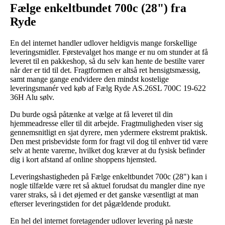
Fælge enkeltbundet 700c (28") fra
Ryde
En del internet handler udlover heldigvis mange forskellige
leveringsmidler. Førstevalget hos mange er nu om stunder at få
leveret til en pakkeshop, så du selv kan hente de bestilte varer
når der er tid til det. Fragtformen er altså ret hensigtsmæssig,
samt mange gange endvidere den mindst kostelige
leveringsmanér ved køb af Fælg Ryde AS.26SL 700C 19-622
36H Alu sølv.
Du burde også påtænke at vælge at få leveret til din
hjemmeadresse eller til dit arbejde. Fragtmuligheden viser sig
gennemsnitligt en sjat dyrere, men ydermere ekstremt praktisk.
Den mest prisbevidste form for fragt vil dog til enhver tid være
selv at hente varerne, hvilket dog kræver at du fysisk befinder
dig i kort afstand af online shoppens hjemsted.
Leveringshastigheden på Fælge enkeltbundet 700c (28") kan i
nogle tilfælde være ret så aktuel forudsat du mangler dine nye
varer straks, så i det øjemed er det ganske væsentligt at man
efterser leveringstiden for det pågældende produkt.
En hel del internet foretagender udlover levering på næste