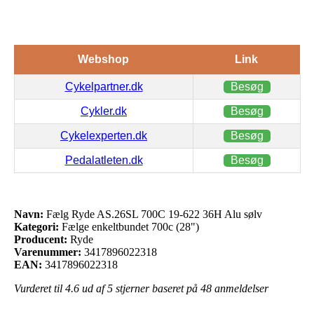
Webshop
Link
Cykelpartner.dk
Besøg
Cykler.dk
Besøg
Cykelexperten.dk
Besøg
Pedalatleten.dk
Besøg
Navn:
Fælg Ryde AS.26SL 700C 19-622 36H Alu sølv
Kategori:
Fælge enkeltbundet 700c (28")
Producent:
Ryde
Varenummer:
3417896022318
EAN:
3417896022318
Vurderet til
4.6
ud af 5 stjerner baseret på
48
anmeldelser