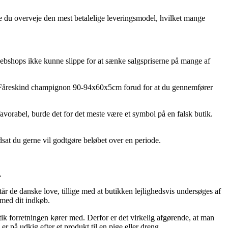
de du overveje den mest betalelige leveringsmodel, hvilket mange
et webshops ikke kunne slippe for at sænke salgspriserne på mange af
 på Fåreskind champignon 90-94x60x5cm forud for at du gennemfører
avorabel, burde det for det meste være et symbol på en falsk butik.
dsat du gerne vil godtgøre beløbet over en periode.
.
tår de danske love, tillige med at butikken lejlighedsvis undersøges af
 med dit indkøb.
ik forretningen kører med. Derfor er det virkelig afgørende, at man
 på udkig efter et produkt til en pige eller dreng.