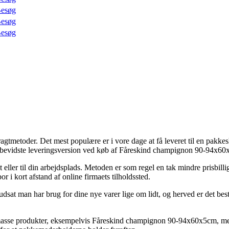
esøg
esøg
esøg
fragtmetoder. Det mest populære er i vore dage at få leveret til en pakkes
risbevidste leveringsversion ved køb af Fåreskind champignon 90-94x6
vat eller til din arbejdsplads. Metoden er som regel en tak mindre prisbi
r i kort afstand af online firmaets tilholdssted.
udsat man har brug for dine nye varer lige om lidt, og herved er det bes
en masse produkter, eksempelvis Fåreskind champignon 90-94x60x5cm, men