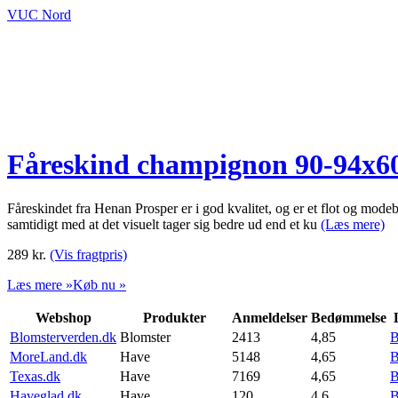
VUC Nord
Fåreskind champignon 90-94x
Fåreskindet fra Henan Prosper er i god kvalitet, og er et flot og mod
samtidigt med at det visuelt tager sig bedre ud end et ku
(Læs mere)
289
kr.
(Vis fragtpris)
Læs mere »
Køb nu »
Webshop
Produkter
Anmeldelser
Bedømmelse
Blomsterverden.dk
Blomster
2413
4,85
B
MoreLand.dk
Have
5148
4,65
B
Texas.dk
Have
7169
4,65
B
Haveglad.dk
Have
120
4,6
B