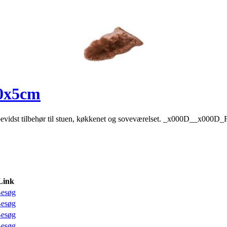
60x5cm
ebevidst tilbehør til stuen, køkkenet og soveværelset. _x000D__x000D_Få
Link
esøg
esøg
esøg
esøg