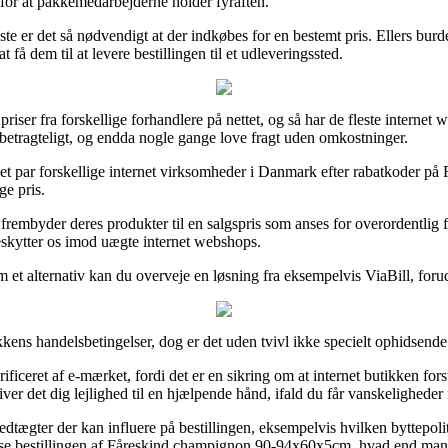
d for at pakkemedarbejderne holder fyraften.
te er det så nødvendigt at der indkøbes for en bestemt pris. Ellers bur
få dem til at levere bestillingen til et udleveringssted.
 priser fra forskellige forhandlere på nettet, og så har de fleste intern
– betragteligt, og endda nogle gange love fragt uden omkostninger.
e et par forskellige internet virksomheder i Danmark efter rabatkoder
ge pris.
frembyder deres produkter til en salgspris som anses for overordentlig f
eskytter os imod uægte internet webshops.
m et alternativ kan du overveje en løsning fra eksempelvis ViaBill, foru
kens handelsbetingelser, dog er det uden tvivl ikke specielt ophidsende
ificeret af e-mærket, fordi det er en sikring om at internet butikken fors
ver det dig lejlighed til en hjælpende hånd, ifald du får vanskeligheder
dtægter der kan influere på bestillingen, eksempelvis hvilken byttepolit
rvise bestillingen af Fåreskind champignon 90-94x60x5cm, hvad end man er