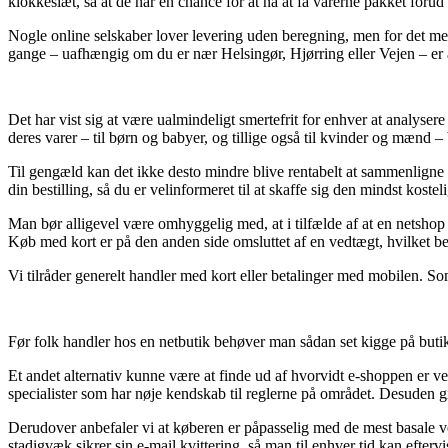
klokkeslæt, så at de har en chance for at nå at få varerne pakket foru
Nogle online selskaber lover levering uden beregning, men for det mes
gange – uafhængig om du er nær Helsingør, Hjørring eller Vejen – er at 
Det har vist sig at være ualmindeligt smertefrit for enhver at analysere
deres varer – til børn og babyer, og tillige også til kvinder og mænd 
Til gengæld kan det ikke desto mindre blive rentabelt at sammenlign
din bestilling, så du er velinformeret til at skaffe sig den mindst kosteli
Man bør alligevel være omhyggelig med, at i tilfælde af at en netshop 
Køb med kort er på den anden side omsluttet af en vedtægt, hvilket b
Vi tilråder generelt handler med kort eller betalinger med mobilen. So
Før folk handler hos en netbutik behøver man sådan set kigge på butik
Et andet alternativ kunne være at finde ud af hvorvidt e-shoppen er ver
specialister som har nøje kendskab til reglerne på området. Desuden gi
Derudover anbefaler vi at køberen er påpasselig med de mest basale ve
stadigvæk sikrer sin e-mail kvittering, så man til enhver tid kan efte