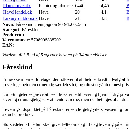
Plantetorvet.dk
Planter og blomster
6440
4,45
B
HaveHandel.dk
Have
20
4,1
B
Luxury-outdoor.dk
Have
21
3,8
B
Navn:
Fåreskind champignon 90-94x60x5cm
Kategori:
Fåreskind
Producent:
Varenummer:
5708906838202
EAN:
Vurderet til
3.5
ud af 5 stjerner baseret på
34
anmeldelser
Fåreskind
En række internet foretagender udlover til alt held et bredt udvalg af 
Leveringsmetoden er nemlig særdeles let, og oftest også den mest p
Du bør ligeledes prøve at bestille varerne til levering hjem til dig pri
levering er unægtelig selv at hente varerne, men det betinges af at du bo
Leveringstidspunktet på Fåreskind er selvfølgelig yderst væsentlig for
aktuelle produkt.
Størstedelen af netbutikker giver løfte om dag-til-dag levering på 